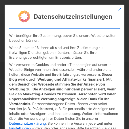
Zum
Suc
Inhalt
Mit die
Datenschutzeinstellungen
springen
Wir benötigen Ihre Zustimmung, bevor Sie unsere Website weiter
besuchen können.
Wenn Sie unter 16 Jahre alt sind und Ihre Zustimmung zu
freiwilligen Diensten geben möchten, müssen Sie Ihre
Erziehungsberechtigten um Erlaubnis bitten.
Wir verwenden Cookies und andere Technologien auf unserer
Website. Einige von ihnen sind essenziell, während andere uns
Startseite
Tipps
Tutorials
Tests
helfen, diese Website und Ihre Erfahrung zu verbessern.
Dieser
Blog wird durch Werbung und Affiliate-Links finanziert. Mit
dem Besuch der Webseite stimmen Sie der Anzeige von
Werbung zu. Die Anzeigen sind nur dann personalisiert, wenn
Sie den Marketing-Cookies zustimmen. Ansonsten wird Ihnen
unpersonalisierte Werbung angezeigt. Vielen Dank für Ihr
Startseite
»
Apple TV+
Verständnis.
Personenbezogene Daten können verarbeitet
Apple TV+
werden (z. B. IP-Adressen), z. B. für personalisierte Anzeigen und
Inhalte oder Anzeigen- und Inhaltsmessung.
Weitere Informationen
über die Verwendung Ihrer Daten finden Sie in unserer
Datenschutzerklärung
.
Sie können Ihre Auswahl jederzeit unter
Einstellungen
widerrufen oder anpassen.
Bitte beachten Sie, dass