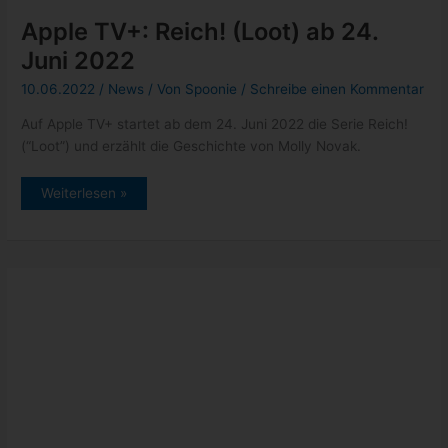
kostenlos
Apple TV+: Reich! (Loot) ab 24.
Juni 2022
10.06.2022
/
News
/ Von
Spoonie
/
Schreibe einen Kommentar
Auf Apple TV+ startet ab dem 24. Juni 2022 die Serie Reich!
(“Loot”) und erzählt die Geschichte von Molly Novak.
Apple
Weiterlesen »
TV+:
Reich!
(Loot)
ab
24.
Juni
2022
Apple TV+: Trailer zu “In with the
Devil” (Black Bird) und Starttermin
08.06.2022
/
News
/ Von
Spoonie
/
Schreibe einen Kommentar
In der Apple Original-Serie In with the Devil (Black Bird),