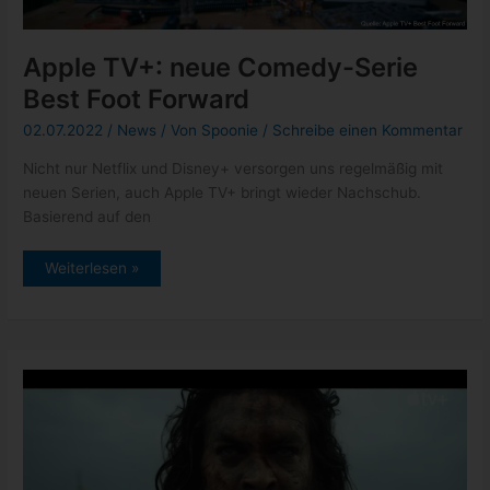
Apple TV+: neue Comedy-Serie
Best Foot Forward
02.07.2022
/
News
/ Von
Spoonie
/
Schreibe einen Kommentar
Nicht nur Netflix und Disney+ versorgen uns regelmäßig mit
neuen Serien, auch Apple TV+ bringt wieder Nachschub.
Basierend auf den
Apple
Weiterlesen »
TV+:
neue
Comedy-
Serie
Best
Foot
Forward