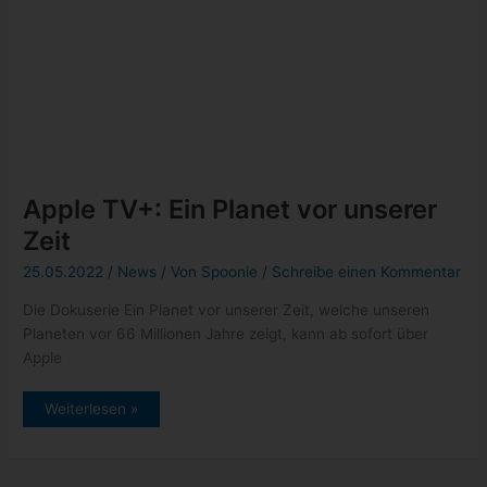
Planet
vor
unserer
Zeit
Apple TV+: For All Mankind Staffel
3 ab Juni 2022
17.05.2022
/
News
/ Von
Spoonie
/
Schreibe einen Kommentar
Für alle Fans der Serie über das Wettrennen ins Weltall, For All
Mankind, hat Apple das Veröffentlichungsdatum der bereits
dritten
Apple
Weiterlesen »
TV+:
For
All
Mankind
Staffel
3
ab
Juni
2022