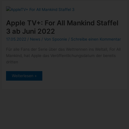
neueste Beiträge
Pixel 6: endlich wurde dieser nervige Bug gefixt
Xbox: Neuzugänge vom 12. bis 16. September 2022
Epic Games Store: Gratisgame der Woche – Hundred Days –
Weinbausimulator
GeForce NOW Thursday mit Steelrising und weitere Titel
Google Event am 06. Oktober 2022
Kategorien
Allgemein
(5)
News
(432)
schneller Tipp
(17)
Tests
(1)
Tutorials
(2)
Uncategorized
(1)