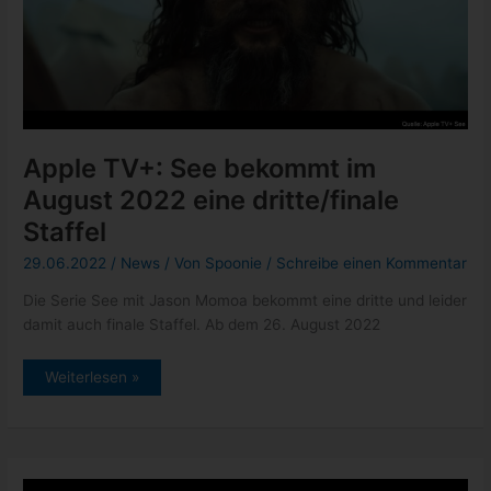
Apple TV+: See bekommt im
August 2022 eine dritte/finale
Staffel
29.06.2022
/
News
/ Von
Spoonie
/
Schreibe einen Kommentar
Die Serie See mit Jason Momoa bekommt eine dritte und leider
damit auch finale Staffel. Ab dem 26. August 2022
Apple
Weiterlesen »
TV+:
See
bekommt
im
August
2022
eine
dritte/finale