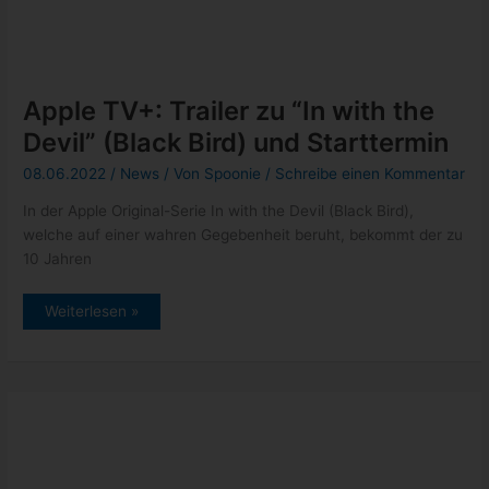
welche auf einer wahren Gegebenheit beruht, bekommt der zu
10 Jahren
Apple
Weiterlesen »
TV+:
Trailer
zu
“In
with
the
Devil”
(Black
Bird)
und
Starttermin
Apple TV+: Ein Planet vor unserer
Zeit
25.05.2022
/
News
/ Von
Spoonie
/
Schreibe einen Kommentar
Die Dokuserie Ein Planet vor unserer Zeit, welche unseren
Planeten vor 66 Millionen Jahre zeigt, kann ab sofort über
Apple
Apple
Weiterlesen »
TV+:
Ein