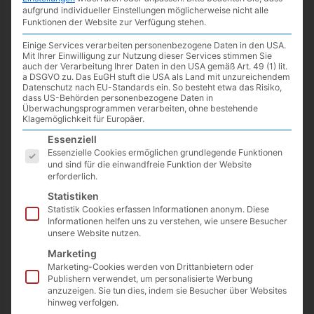
aufgrund individueller Einstellungen möglicherweise nicht alle
Funktionen der Website zur Verfügung stehen.
Einige Services verarbeiten personenbezogene Daten in den USA.
Mit Ihrer Einwilligung zur Nutzung dieser Services stimmen Sie
auch der Verarbeitung Ihrer Daten in den USA gemäß Art. 49 (1) lit.
a DSGVO zu. Das EuGH stuft die USA als Land mit unzureichendem
Datenschutz nach EU-Standards ein. So besteht etwa das Risiko,
dass US-Behörden personenbezogene Daten in
Überwachungsprogrammen verarbeiten, ohne bestehende
Klagemöglichkeit für Europäer.
Es folgt eine Liste der Service-Gruppen, für die eine Einwilligun
Essenziell
Essenzielle Cookies ermöglichen grundlegende Funktionen
und sind für die einwandfreie Funktion der Website
erforderlich.
Apple TV+: offizieller Trailer zur
Statistiken
Statistik Cookies erfassen Informationen anonym. Diese
dritten Staffel See
Informationen helfen uns zu verstehen, wie unsere Besucher
unsere Website nutzen.
23.07.2022
/
News
/ Von
Spoonie
/
Schreibe einen Kommentar
Marketing
Ab dem 26. August 2022 wird die dritte (und letzte) Staffel
Marketing-Cookies werden von Drittanbietern oder
See auf Apple TV+ zu sehen sein. Nachdem es […]
Publishern verwendet, um personalisierte Werbung
anzuzeigen. Sie tun dies, indem sie Besucher über Websites
hinweg verfolgen.
Apple
Weiterlesen »