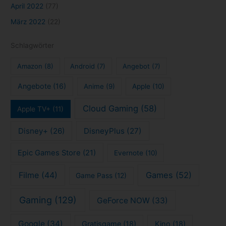
Selbstmanagement
(14)
Selbstorganisation
(15)
Serien
(81)
Sony
(15)
Serie
(10)
Spiele
(113)
Stadia
(15)
Stranger Things
(8)
Streaming
(123)
Todoist
(7)
Todoliste
(7)
Xbox
(25)
Trailer
(9)
Impressum
Datenschutzerklärung
Kontakt
Copyright © 2026 tech4blog.de - News, Streaming, Technik, Spiele
und mehr