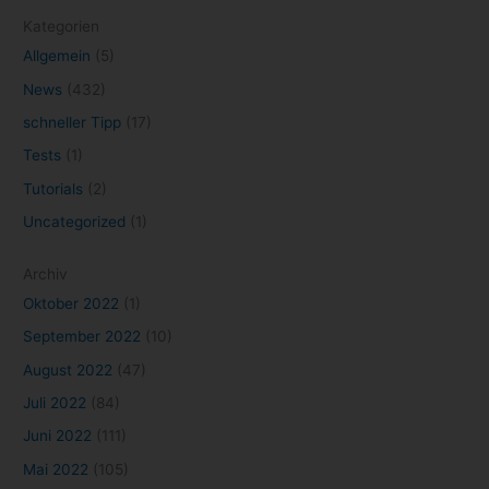
Disney+
(26)
DisneyPlus
(27)
Epic Games Store
(21)
Evernote
(10)
Filme
(44)
Games
(52)
Game Pass
(12)
Gaming
(129)
GeForce NOW
(33)
Google
(34)
Gratisgame
(18)
Kino
(18)
kostenlos
(31)
Konsole
(13)
Marvel
(17)
Netflix
(93)
microsoft
(19)
Mobile Games
(8)
NVIDIA
(25)
Neuerscheinungen
(7)
PlayStation
(26)
Organisation
(7)
PlayStation Plus
(7)
Resident Evil
(8)