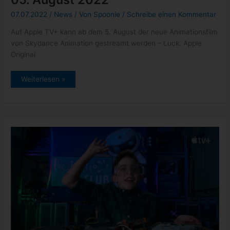
07.07.2022
/
News
/ Von
Spoonie
/
Schreibe einen Kommentar
Auf Apple TV+ kann ab dem 5. August der neue Animationsfilm
von Skydance Animation gestreamt werden – Luck. Apple
Original
Apple
Weiterlesen »
TV+:
Animationsfilm
Luck
ab
05.
August
2022