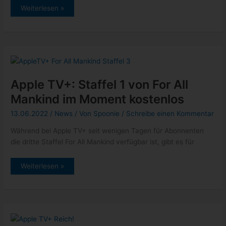
Apple
Weiterlesen »
TV+:
Home
–
Faszinierende
Traumhäuser
Staffel
2
ab
sofort
verfügbar
Apple TV+: Staffel 1 von For All
Mankind im Moment kostenlos
13.06.2022
/
News
/ Von
Spoonie
/
Schreibe einen Kommentar
Während bei Apple TV+ seit wenigen Tagen für Abonnenten
die dritte Staffel For All Mankind verfügbar ist, gibt es für
Apple
Weiterlesen »
TV+:
Staffel
1
von
For
All
Mankind
im
Moment