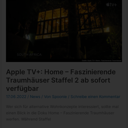
Staffel
Apple TV+: Home – Faszinierende
Traumhäuser Staffel 2 ab sofort
verfügbar
17.06.2022
/
News
/ Von
Spoonie
/
Schreibe einen Kommentar
Wer sich für alternative Wohnkonzepte interessiert, sollte mal
einen Blick in die Doku Home – Faszinierende Traumhäuser
werfen. Während Staffel