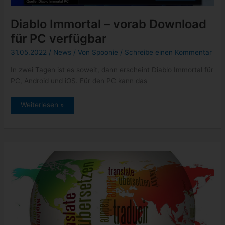
Diablo Immortal – vorab Download
für PC verfügbar
31.05.2022
/
News
/ Von
Spoonie
/
Schreibe einen Kommentar
In zwei Tagen ist es soweit, dann erscheint Diablo Immortal für
PC, Android und iOS. Für den PC kann das
Diablo
Weiterlesen »
Immortal
–
vorab
Download
für
PC
verfügbar