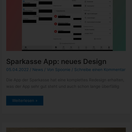
Sparkasse App: neues Design
05.04.2022
/
News
/ Von
Spoonie
/
Schreibe einen Kommentar
Die App der Sparkasse hat eine komplettes Redesign erhalten,
was der App sehr gut steht und auch schon lange überfällig
Sparkasse
Weiterlesen »
App:
neues
Design