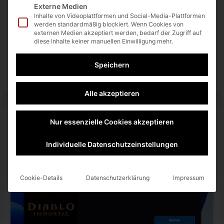
Externe Medien
einen Kommentar
Inhalte von Videoplattformen und Social-Media-Plattformen
Kurzer Hinweis für alle Nutzer eines Pixel 6, die nach dem
werden standardmäßig blockiert. Wenn Cookies von
externen Medien akzeptiert werden, bedarf der Zugriff auf
kürzlich erschienenen Update ebenfalls ein Problem mit ihrem
diese Inhalte keiner manuellen Einwilligung mehr.
mobilen […]
Speichern
Pixel
Weiterlesen »
6:
nach
August-
Alle akzeptieren
Update
Probleme
mit
mobilem
Internet
Nur essenzielle Cookies akzeptieren
und
wie
ihr
Individuelle Datenschutzeinstellungen
sie
behebt
Cookie-Details
Datenschutzerklärung
Impressum