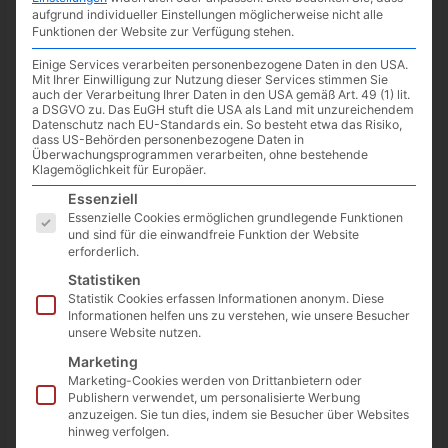
aufgrund individueller Einstellungen möglicherweise nicht alle
Funktionen der Website zur Verfügung stehen.
Einige Services verarbeiten personenbezogene Daten in den USA.
Mit Ihrer Einwilligung zur Nutzung dieser Services stimmen Sie
auch der Verarbeitung Ihrer Daten in den USA gemäß Art. 49 (1) lit.
a DSGVO zu. Das EuGH stuft die USA als Land mit unzureichendem
Datenschutz nach EU-Standards ein. So besteht etwa das Risiko,
dass US-Behörden personenbezogene Daten in
Überwachungsprogrammen verarbeiten, ohne bestehende
Klagemöglichkeit für Europäer.
Es folgt eine Liste der Service-Gruppen, für die eine Einwilligun
Essenziell
Essenzielle Cookies ermöglichen grundlegende Funktionen
und sind für die einwandfreie Funktion der Website
erforderlich.
Statistiken
Statistik Cookies erfassen Informationen anonym. Diese
Informationen helfen uns zu verstehen, wie unsere Besucher
unsere Website nutzen.
Pixel 6: nach August-Update
Marketing
Probleme mit mobilem Internet und
Marketing-Cookies werden von Drittanbietern oder
Publishern verwendet, um personalisierte Werbung
wie ihr sie behebt
anzuzeigen. Sie tun dies, indem sie Besucher über Websites
hinweg verfolgen.
11.08.2022
/
News
,
schneller Tipp
/ Von
DocBrown
/
Schreibe