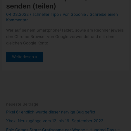
senden (teilen)
04.03.2022
/
schneller Tipp
/ Von
Spoonie
/
Schreibe einen
Kommentar
Wer auf seinem Smartphone/Tablet, sowie am Rechner jeweils
den Chrome Browser von Google verwendet und mit dem
gleichen Google Konto
schnelle
Weiterlesen »
Tipp:
Internetseiten
vom
PC
auf
das
Smartphone/Tablet
senden
(teilen)
neueste Beiträge
Pixel 6: endlich wurde dieser nervige Bug gefixt
Xbox: Neuzugänge vom 12. bis 16. September 2022
Epic Games Store: Gratisgame der Woche – Hundred Days –