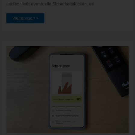
und schließt eventuelle Sicherheitslücken, es
Pixel
Weiterlesen »
Feature
Drop
Update
März
2022