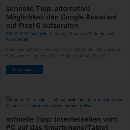
schnelle Tipp: alternative
Möglichkeit den Google Assistant
auf Pixel 6 aufzurufen
05.03.2022
/
schneller Tipp
/ Von
Spoonie
/
Schreibe einen
Kommentar
Bei meinem Pixel 3, welches ich die letzten drei Jahre genutzt
habe, war es über die „Active Edge“ genannte Funktion
schnelle
Weiterlesen »
Tipp:
alternative
Möglichkeit
den
Google
Assistant
auf
Pixel
6
aufzurufen
schnelle Tipp: Internetseiten vom
PC auf das Smartphone/Tablet