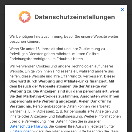
Zum
Suc
Inhalt
Mit die
Datenschutzeinstellungen
springen
Wir benötigen Ihre Zustimmung, bevor Sie unsere Website weiter
besuchen können.
Wenn Sie unter 16 Jahre alt sind und Ihre Zustimmung zu
freiwilligen Diensten geben möchten, müssen Sie Ihre
Erziehungsberechtigten um Erlaubnis bitten.
Wir verwenden Cookies und andere Technologien auf unserer
Website. Einige von ihnen sind essenziell, während andere uns
Startseite
Tipps
Tutorials
Tests
helfen, diese Website und Ihre Erfahrung zu verbessern.
Dieser
Blog wird durch Werbung und Affiliate-Links finanziert. Mit
dem Besuch der Webseite stimmen Sie der Anzeige von
Werbung zu. Die Anzeigen sind nur dann personalisiert, wenn
Sie den Marketing-Cookies zustimmen. Ansonsten wird Ihnen
unpersonalisierte Werbung angezeigt. Vielen Dank für Ihr
Startseite
»
Android
Verständnis.
Personenbezogene Daten können verarbeitet
Android
werden (z. B. IP-Adressen), z. B. für personalisierte Anzeigen und
Inhalte oder Anzeigen- und Inhaltsmessung.
Weitere Informationen
über die Verwendung Ihrer Daten finden Sie in unserer
Datenschutzerklärung
.
Sie können Ihre Auswahl jederzeit unter
Einstellungen
widerrufen oder anpassen.
Bitte beachten Sie, dass