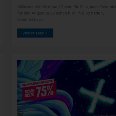
Während wir die neuen Spiele für Plus, auch Essential
für den August 2022 schon hier im Blog hatten,
kommen Extra
PlayStation:
Weiterlesen »
viele
Neuzugänge
bei
Plus
Extra
und
Premium