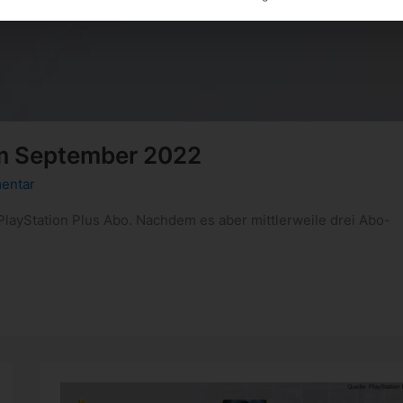
im September 2022
entar
layStation Plus Abo. Nachdem es aber mittlerweile drei Abo-