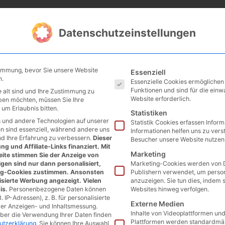
Datenschutzeinstellungen
Es folgt eine Liste der Service
timmung, bevor Sie unsere Website
Essenziell
n.
Essenzielle Cookies ermögliche
Funktionen und sind für die einw
 alt sind und Ihre Zustimmung zu
Website erforderlich.
eben möchten, müssen Sie Ihre
um Erlaubnis bitten.
Statistiken
 und andere Technologien auf unserer
Statistik Cookies erfassen Infor
en sind essenziell, während andere uns
Informationen helfen uns zu vers
nd Ihre Erfahrung zu verbessern.
Dieser
Besucher unsere Website nutzen
g und Affiliate-Links finanziert. Mit
Marketing
ite stimmen Sie der Anzeige von
gen sind nur dann personalisiert,
Marketing-Cookies werden von D
ng-Cookies zustimmen. Ansonsten
Publishern verwendet, um perso
isierte Werbung angezeigt. Vielen
anzuzeigen. Sie tun dies, indem 
is.
Personenbezogene Daten können
Websites hinweg verfolgen.
. IP-Adressen), z. B. für personalisierte
Externe Medien
der Anzeigen- und Inhaltsmessung.
Inhalte von Videoplattformen un
über die Verwendung Ihrer Daten finden
Plattformen werden standardmäß
utzerklärung
.
Sie können Ihre Auswahl