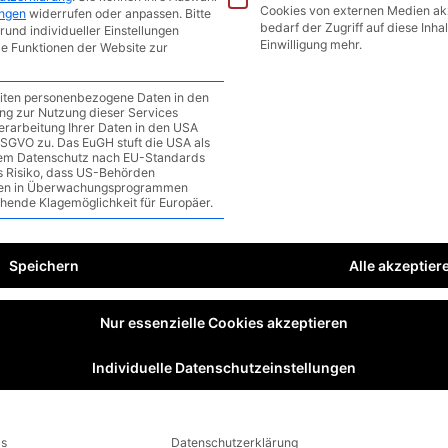
Cookies von externen Medien ak
ungen
widerrufen oder anpassen.
Bitte
bedarf der Zugriff auf diese Inha
rund individueller Einstellungen
Einwilligung mehr.
le Funktionen der Website zur
eiten personenbezogene Daten in den
gung zur Nutzung dieser Services
erarbeitung Ihrer Daten in den USA
a DSGVO zu. Das EuGH stuft die USA als
em Datenschutz nach EU-Standards
as Risiko, dass US-Behörden
en in Überwachungsprogrammen
ehende Klagemöglichkeit für Europäer.
Speichern
Alle akzeptier
Nur essenzielle Cookies akzeptieren
Individuelle Datenschutzeinstellungen
ls
Datenschutzerklärung