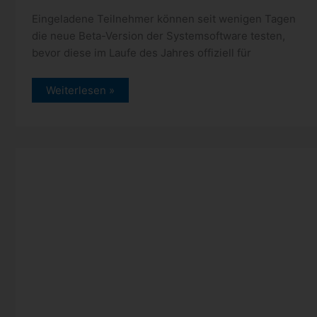
Eingeladene Teilnehmer können seit wenigen Tagen
die neue Beta-Version der Systemsoftware testen,
bevor diese im Laufe des Jahres offiziell für
PlayStation:
Weiterlesen »
neue
Beta-
Software
für
die
PlayStation
5
PlayStation: Plus Spiele für
August 2022
27.07.2022
/
News
/ Von
Spoonie
/
Schreibe einen
Kommentar
Ab dem 2. August gibt es für alle Abonnenten von
PlayStation Plus Essential, Extra und Premium wieder