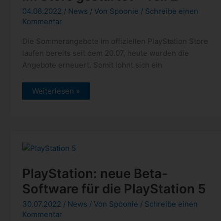
04.08.2022
/
News
/ Von
Spoonie
/
Schreibe einen
Kommentar
Die Sommerangebote im offiziellen PlayStation Store
laufen bereits seit dem 20.07, heute wurden die
Angebote erneuert. Somit lohnt sich ein
PlayStation:
Weiterlesen »
Sommerangebote
im
Store
gestartet
–
Teil
2
PlayStation: neue Beta-
Software für die PlayStation 5
30.07.2022
/
News
/ Von
Spoonie
/
Schreibe einen
Kommentar