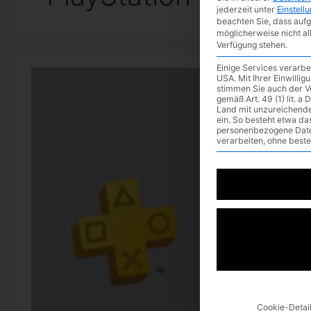
jederzeit unter
Einstell
beachten Sie, dass aufg
möglicherweise nicht al
Verfügung stehen.
Einige Services verarb
USA. Mit Ihrer Einwilli
stimmen Sie auch der V
gemäß Art. 49 (1) lit. 
Land mit unzureichend
ein. So besteht etwa d
personenbezogene Dat
verarbeiten, ohne best
Cookie-Detai