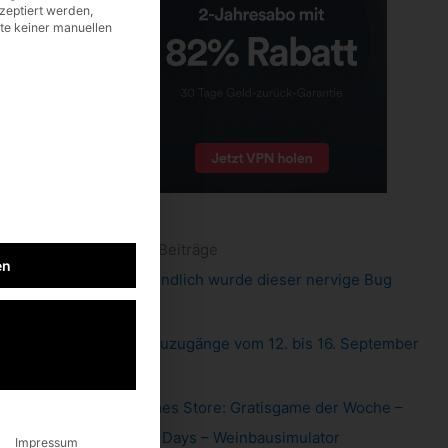
zeptiert werden,
lte keiner manuellen
neueste Beiträge
en
Pixel 6: endlich wurde dieser nervige Bug
gefixt
Xbox: Neuzugänge vom 12. bis 16. September
2022
Epic Games Store: Gratisgame der Woche –
Hundred Days – Weinbausimulator
Impressum