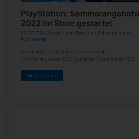
PlayStation: Sommerangebote
2022 im Store gestartet
20.07.2022
/
News
/ Von
Spoonie
/
Schreibe einen
Kommentar
Im offiziellen PlayStation Store sind die
Sommerangebote 2022 gestartet. Spare bis zu 75%.
PlayStation:
Weiterlesen »
Sommerangebote
2022
im
Store
gestartet
PlayStation: Treueprogramm
Stars kommt noch 2022