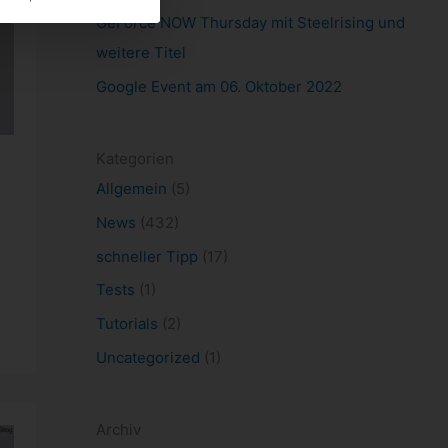
GeForce NOW Thursday mit Steelrising und
weitere Titel
Google Event am 06. Oktober 2022
Kategorien
Allgemein
(5)
News
(432)
schneller Tipp
(17)
Tests
(1)
Tutorials
(2)
Uncategorized
(1)
Archiv