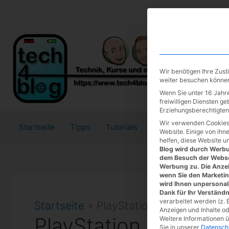
Zum
Inhalt
springen
Wir benötigen Ihre Zus
weiter besuchen könne
Wenn Sie unter 16 Jahre
freiwilligen Diensten g
Erziehungsberechtigten 
Wir verwenden Cookies
Startseite
Tipps
Tutorials
Tests
Website. Einige von ihn
helfen, diese Website u
Blog wird durch Werbun
dem Besuch der Webse
Werbung zu. Die Anzei
wenn Sie den Marketi
wird Ihnen unpersonal
Dank für Ihr Verständn
verarbeitet werden (z. B
Startseite
»
PlayStation
Anzeigen und Inhalte o
PlayStation
Weitere Informationen 
Sie in unserer
Datensch