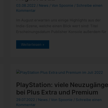
03.08.2022
/
News
/ Von
Spoonie
/
Schreibe einen
Kommentar
Im August erwarten uns einige Highlights aus der
Indie-Szene, welche einen Blick wert sind: Titel
Erscheinungsdatum Publisher Konsole außerdem für
PlayStation:
Weiterlesen »
Indie-
Perlen
im
August
2022
PlayStation: viele Neuzugäng
bei Plus Extra und Premium
29.07.2022
/
News
/ Von
Spoonie
/
Schreibe einen
Kommentar