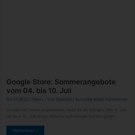
Google
Weiterlesen »
Store:
Sommerangebote
vom
04.
bis
10.
Juli
Stadia: neue Demos im Juni 2022
28.06.2022
/
News
/ Von
Spoonie
/
Schreibe einen Kommentar
Auf Stadia können Spiele für eine bestimmte Zeit kostenlos
angespielt werden, ein Stadia Konto ist nicht notwendig,
Google Konto ist
Stadia:
Weiterlesen »
neue
Demos
im
Juni
2022