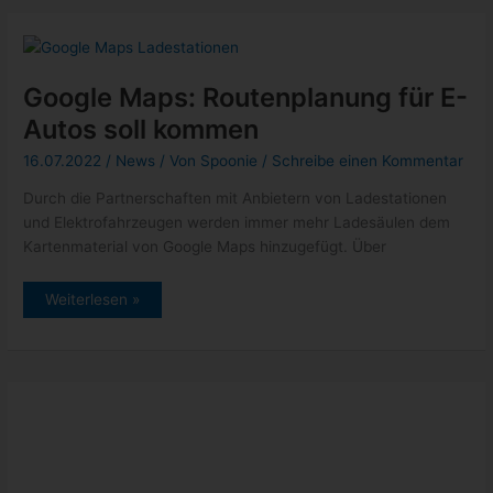
Pixel
Buds
Pro
ab
heute
vorbestellbar
Google Maps: Routenplanung für E-
Autos soll kommen
16.07.2022
/
News
/ Von
Spoonie
/
Schreibe einen Kommentar
Durch die Partnerschaften mit Anbietern von Ladestationen
und Elektrofahrzeugen werden immer mehr Ladesäulen dem
Kartenmaterial von Google Maps hinzugefügt. Über
Google
Weiterlesen »
Maps:
Routenplanung
für
E-
Autos
soll
kommen
YouTube: Playlist neu sortieren und