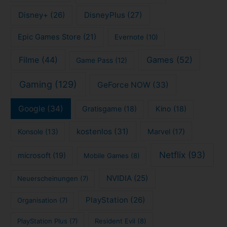
Copyright © 2026 tech4blog.de - News, Streaming, Technik, Spiele
und mehr