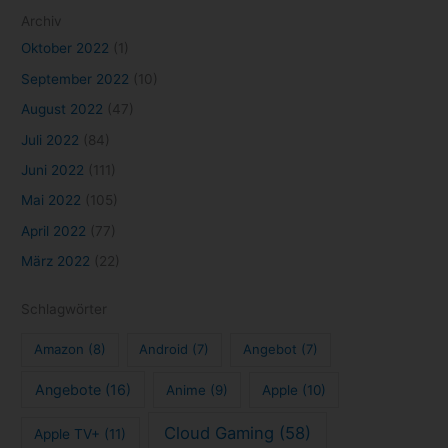
PlayStation
(26)
Organisation
(7)
PlayStation Plus
(7)
Resident Evil
(8)
Selbstmanagement
(14)
Selbstorganisation
(15)
Serien
(81)
Sony
(15)
Serie
(10)
Spiele
(113)
Stadia
(15)
Stranger Things
(8)
Streaming
(123)
Todoist
(7)
Todoliste
(7)
Xbox
(25)
Trailer
(9)
Impressum
Datenschutzerklärung
Kontakt