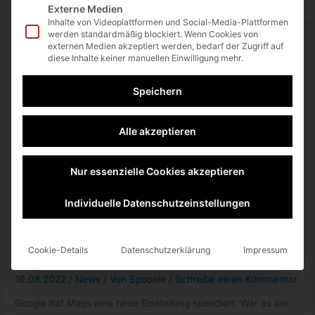
am
Externe Medien
06.
Inhalte von Videoplattformen und Social-Media-Plattformen
Oktober
2022
werden standardmäßig blockiert. Wenn Cookies von
externen Medien akzeptiert werden, bedarf der Zugriff auf
diese Inhalte keiner manuellen Einwilligung mehr.
Speichern
Alle akzeptieren
Nur essenzielle Cookies akzeptieren
Individuelle Datenschutzeinstellungen
Google Maps: spritsparende
Cookie-Details
Datenschutzerklärung
Impressum
Routenplanung möglich
16.08.2022
/
News
/ Von
Spoonie
/
Schreibe einen Kommentar
Google hat Maps eine neue Einstellung spendiert. War es bei