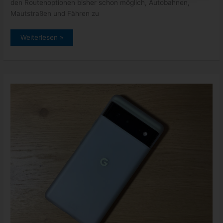
den Routenoptionen bisher schon möglich, Autobahnen,
Mautstraßen und Fähren zu
Google
Weiterlesen »
Maps:
spritsparende
Routenplanung
möglich