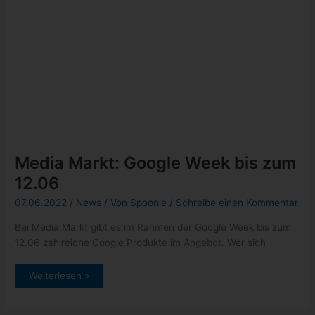
neueste Beiträge
Pixel 6: endlich wurde dieser nervige Bug gefixt
Xbox: Neuzugänge vom 12. bis 16. September 2022
Epic Games Store: Gratisgame der Woche – Hundred Days –
Weinbausimulator
GeForce NOW Thursday mit Steelrising und weitere Titel
Google Event am 06. Oktober 2022
Kategorien
Allgemein
(5)
News
(432)
schneller Tipp
(17)
Tests
(1)