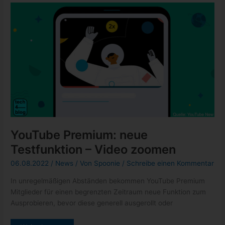
YouTube Premium: neue
Testfunktion – Video zoomen
06.08.2022
/
News
/ Von
Spoonie
/
Schreibe einen Kommentar
In unregelmäßigen Abständen bekommen YouTube Premium
Mitglieder für einen begrenzten Zeitraum neue Funktion zum
Ausprobieren, bevor diese generell ausgerollt oder