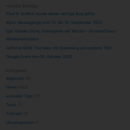
Angebote
(16)
Anime
(9)
Apple
(10)
Cloud Gaming
(58)
Apple TV+
(11)
Disney+
(26)
DisneyPlus
(27)
Epic Games Store
(21)
Evernote
(10)
Filme
(44)
Games
(52)
Game Pass
(12)
Gaming
(129)
GeForce NOW
(33)
Google
(34)
Gratisgame
(18)
Kino
(18)
kostenlos
(31)
Konsole
(13)
Marvel
(17)
Netflix
(93)
microsoft
(19)
Mobile Games
(8)
NVIDIA
(25)
Neuerscheinungen
(7)