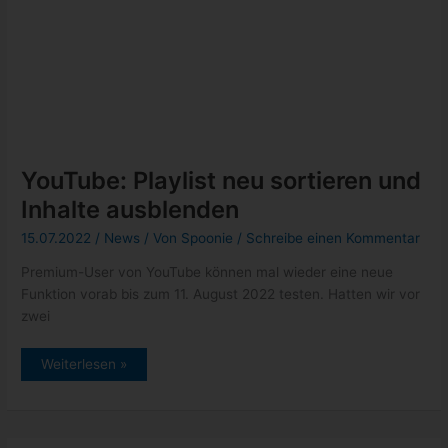
Inhalte ausblenden
15.07.2022
/
News
/ Von
Spoonie
/
Schreibe einen Kommentar
Premium-User von YouTube können mal wieder eine neue
Funktion vorab bis zum 11. August 2022 testen. Hatten wir vor
zwei
YouTube:
Weiterlesen »
Playlist
neu
sortieren
und
Inhalte
ausblenden
Google Store: Sommerangebote
vom 04. bis 10. Juli
03.07.2022
/
News
/ Von
Spoonie
/
Schreibe einen Kommentar
Google hat heute angeteasert, dass es ab morgen, den 4. Juli
bis zum 10. Juli einige Rabatte auf Google-Geräte geben