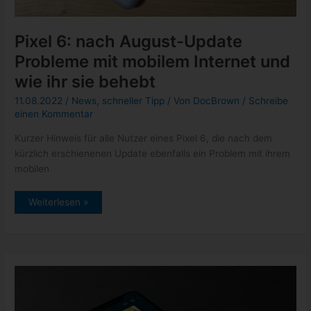
Pixel 6: nach August-Update
Probleme mit mobilem Internet und
wie ihr sie behebt
11.08.2022
/
News
,
schneller Tipp
/ Von
DocBrown
/
Schreibe
einen Kommentar
Kurzer Hinweis für alle Nutzer eines Pixel 6, die nach dem
kürzlich erschienenen Update ebenfalls ein Problem mit ihrem
mobilen
Pixel
Weiterlesen »
6:
nach
August-
Update
Probleme
mit
mobilem
Internet
und
wie
ihr
sie