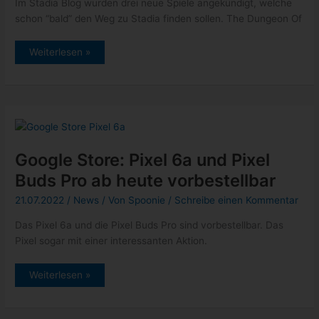
Im Stadia Blog wurden drei neue Spiele angekündigt, welche
schon “bald” den Weg zu Stadia finden sollen. The Dungeon Of
Google
Weiterlesen »
Stadia:
bald
erscheinende
Neuzugänge
Google Store: Pixel 6a und Pixel
Buds Pro ab heute vorbestellbar
21.07.2022
/
News
/ Von
Spoonie
/
Schreibe einen Kommentar
Das Pixel 6a und die Pixel Buds Pro sind vorbestellbar. Das
Pixel sogar mit einer interessanten Aktion.
Google
Weiterlesen »
Store:
Pixel
6a
und