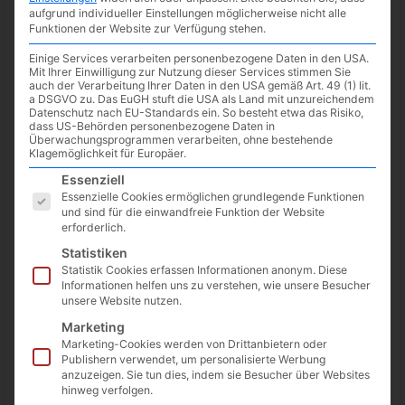
aufgrund individueller Einstellungen möglicherweise nicht alle
Funktionen der Website zur Verfügung stehen.
Einige Services verarbeiten personenbezogene Daten in den USA.
Mit Ihrer Einwilligung zur Nutzung dieser Services stimmen Sie
auch der Verarbeitung Ihrer Daten in den USA gemäß Art. 49 (1) lit.
a DSGVO zu. Das EuGH stuft die USA als Land mit unzureichendem
Datenschutz nach EU-Standards ein. So besteht etwa das Risiko,
dass US-Behörden personenbezogene Daten in
Überwachungsprogrammen verarbeiten, ohne bestehende
Klagemöglichkeit für Europäer.
Es folgt eine Liste der Service-Gruppen, für die eine Einwilligun
Essenziell
Essenzielle Cookies ermöglichen grundlegende Funktionen
und sind für die einwandfreie Funktion der Website
erforderlich.
Google Event am 06. Oktober 2022
Statistiken
Statistik Cookies erfassen Informationen anonym. Diese
06.09.2022
/
News
/ Von
Spoonie
/
Schreibe einen
Informationen helfen uns zu verstehen, wie unsere Besucher
Kommentar
unsere Website nutzen.
Marketing
Am 06. Oktober 2022 um 16:00 Uhr (MESZ) wird es ein Live-
Marketing-Cookies werden von Drittanbietern oder
Event von Google geben, auf welchem die neuen Produkte […]
Publishern verwendet, um personalisierte Werbung
anzuzeigen. Sie tun dies, indem sie Besucher über Websites
Google
Weiterlesen »
hinweg verfolgen.
Event