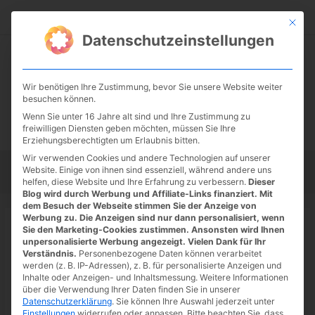
Zum
Suc
Inhalt
Mit die
Datenschutzeinstellungen
springen
Wir benötigen Ihre Zustimmung, bevor Sie unsere Website weiter
besuchen können.
Wenn Sie unter 16 Jahre alt sind und Ihre Zustimmung zu
freiwilligen Diensten geben möchten, müssen Sie Ihre
Erziehungsberechtigten um Erlaubnis bitten.
Wir verwenden Cookies und andere Technologien auf unserer
Website. Einige von ihnen sind essenziell, während andere uns
Startseite
Tipps
Tutorials
Tests
helfen, diese Website und Ihre Erfahrung zu verbessern.
Dieser
Blog wird durch Werbung und Affiliate-Links finanziert. Mit
dem Besuch der Webseite stimmen Sie der Anzeige von
Werbung zu. Die Anzeigen sind nur dann personalisiert, wenn
Sie den Marketing-Cookies zustimmen. Ansonsten wird Ihnen
unpersonalisierte Werbung angezeigt. Vielen Dank für Ihr
Startseite
»
Google
Verständnis.
Personenbezogene Daten können verarbeitet
Google
werden (z. B. IP-Adressen), z. B. für personalisierte Anzeigen und
Inhalte oder Anzeigen- und Inhaltsmessung.
Weitere Informationen
über die Verwendung Ihrer Daten finden Sie in unserer
Datenschutzerklärung
.
Sie können Ihre Auswahl jederzeit unter
Einstellungen
widerrufen oder anpassen.
Bitte beachten Sie, dass