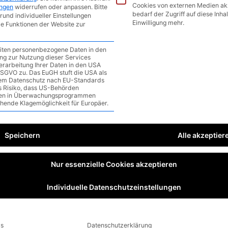
 bis 16. September 2022
Cookies von externen Medien ak
ungen
widerrufen oder anpassen.
Bitte
bedarf der Zugriff auf diese Inha
rund individueller Einstellungen
ommentar
/
1 minute of reading
Einwilligung mehr.
le Funktionen der Website zur
eiten personenbezogene Daten in den
gung zur Nutzung dieser Services
erarbeitung Ihrer Daten in den USA
a DSGVO zu. Das EuGH stuft die USA als
em Datenschutz nach EU-Standards
as Risiko, dass US-Behörden
en in Überwachungsprogrammen
ehende Klagemöglichkeit für Europäer.
Speichern
Alle akzeptier
Nur essenzielle Cookies akzeptieren
Individuelle Datenschutzeinstellungen
ls
Datenschutzerklärung