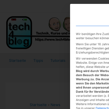
Zum
Inhalt
springen
Wir benötigen Ihre Zus
weiter besuchen könne
Wenn Sie unter 16 Jahre
freiwilligen Diensten g
Erziehungsberechtigten 
Wir verwenden Cookies
Startseite
Tipps
Tutorials
Tests
Website. Einige von ihn
helfen, diese Website u
Blog wird durch Werbun
dem Besuch der Webse
Werbung zu. Die Anzei
wenn Sie den Marketi
wird Ihnen unpersonal
Dank für Ihr Verständn
verarbeitet werden (z. B
Anzeigen und Inhalte o
Weitere Informationen 
Startseite
»
News
Sie in unserer
Datensch