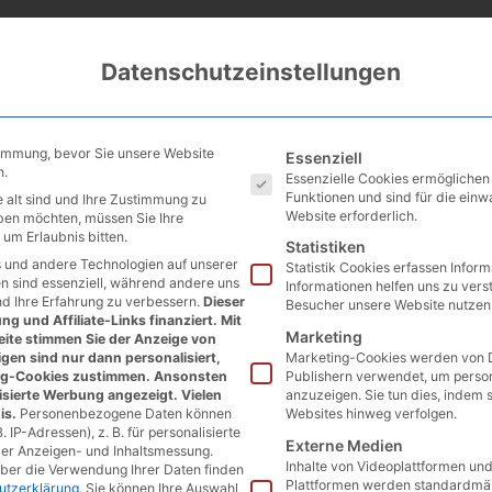
Datenschutzeinstellungen
Es folgt eine Liste der Service
timmung, bevor Sie unsere Website
Essenziell
n.
Essenzielle Cookies ermögliche
Funktionen und sind für die einw
 alt sind und Ihre Zustimmung zu
Website erforderlich.
eben möchten, müssen Sie Ihre
um Erlaubnis bitten.
Statistiken
 und andere Technologien auf unserer
Statistik Cookies erfassen Infor
en sind essenziell, während andere uns
Informationen helfen uns zu vers
nd Ihre Erfahrung zu verbessern.
Dieser
Besucher unsere Website nutzen
g und Affiliate-Links finanziert. Mit
Marketing
ite stimmen Sie der Anzeige von
gen sind nur dann personalisiert,
Marketing-Cookies werden von D
ng-Cookies zustimmen. Ansonsten
Publishern verwendet, um perso
isierte Werbung angezeigt. Vielen
anzuzeigen. Sie tun dies, indem 
is.
Personenbezogene Daten können
Websites hinweg verfolgen.
. IP-Adressen), z. B. für personalisierte
Externe Medien
der Anzeigen- und Inhaltsmessung.
Inhalte von Videoplattformen un
über die Verwendung Ihrer Daten finden
Plattformen werden standardmäß
utzerklärung
.
Sie können Ihre Auswahl