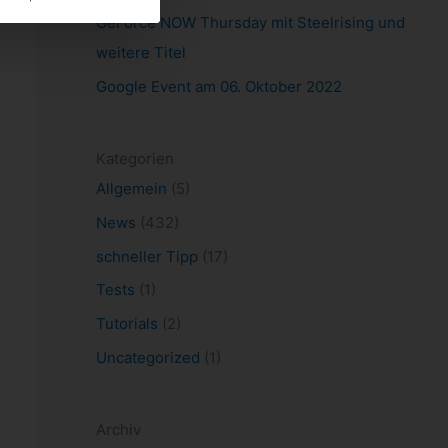
GeForce NOW Thursday mit Steelrising und
weitere Titel
Google Event am 06. Oktober 2022
Kategorien
Allgemein
(5)
News
(432)
schneller Tipp
(17)
Tests
(1)
Tutorials
(2)
Uncategorized
(1)
Archiv