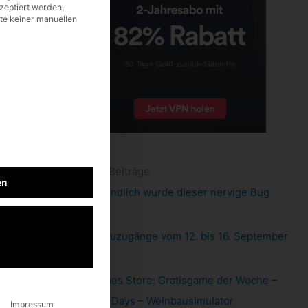
zeptiert werden,
lte keiner manuellen
neueste Beiträge
en
Pixel 6: endlich wurde dieser nervige Bug
gefixt
Xbox: Neuzugänge vom 12. bis 16. September
2022
Epic Games Store: Gratisgame der Woche –
Hundred Days – Weinbausimulator
Impressum