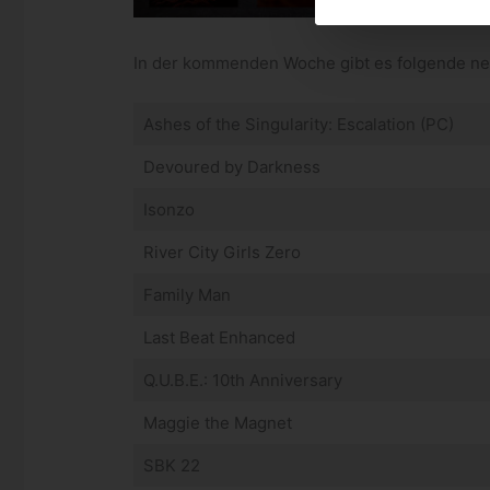
In der kommenden Woche gibt es folgende neu
Ashes of the Singularity: Escalation (PC)
Devoured by Darkness
Isonzo
River City Girls Zero
Family Man
Last Beat Enhanced
Q.U.B.E.: 10th Anniversary
Maggie the Magnet
SBK 22