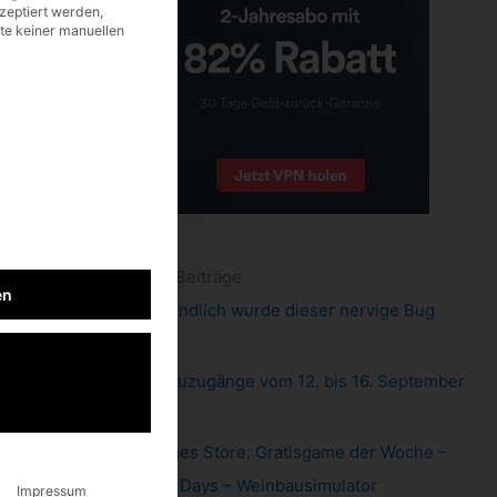
zeptiert werden,
lte keiner manuellen
neueste Beiträge
en
Pixel 6: endlich wurde dieser nervige Bug
gefixt
Xbox: Neuzugänge vom 12. bis 16. September
2022
Epic Games Store: Gratisgame der Woche –
Hundred Days – Weinbausimulator
Impressum