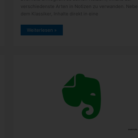
verschiedenste Arten in Notizen zu verwanden. Nebe
dem Klassiker, Inhalte direkt in eine
Evernote
Weiterlesen »
–
Notizen
ganz
einfach
per
E-
Mail
anlegen