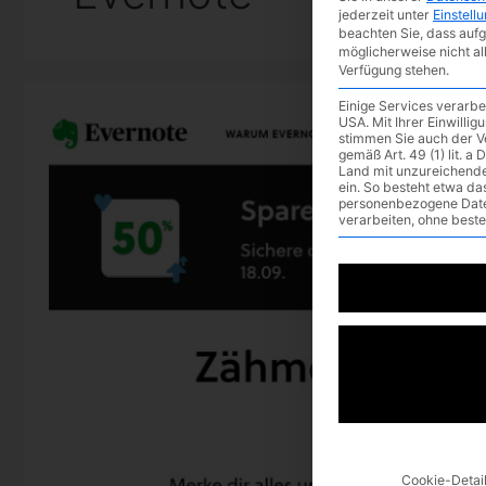
jederzeit unter
Einstell
beachten Sie, dass aufg
möglicherweise nicht al
Verfügung stehen.
Einige Services verarb
USA. Mit Ihrer Einwilli
stimmen Sie auch der V
gemäß Art. 49 (1) lit. 
Land mit unzureichend
ein. So besteht etwa d
personenbezogene Dat
verarbeiten, ohne best
Cookie-Detai