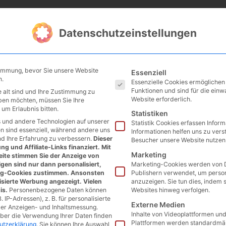
Datenschutzeinstellungen
Es folgt eine Liste der Service
timmung, bevor Sie unsere Website
Essenziell
n.
Essenzielle Cookies ermögliche
Funktionen und sind für die einw
 alt sind und Ihre Zustimmung zu
Website erforderlich.
eben möchten, müssen Sie Ihre
um Erlaubnis bitten.
Statistiken
 und andere Technologien auf unserer
Statistik Cookies erfassen Infor
en sind essenziell, während andere uns
Informationen helfen uns zu vers
nd Ihre Erfahrung zu verbessern.
Dieser
Besucher unsere Website nutzen
g und Affiliate-Links finanziert. Mit
Marketing
ite stimmen Sie der Anzeige von
gen sind nur dann personalisiert,
Marketing-Cookies werden von D
ng-Cookies zustimmen. Ansonsten
Publishern verwendet, um perso
isierte Werbung angezeigt. Vielen
anzuzeigen. Sie tun dies, indem 
is.
Personenbezogene Daten können
Websites hinweg verfolgen.
. IP-Adressen), z. B. für personalisierte
Externe Medien
der Anzeigen- und Inhaltsmessung.
Inhalte von Videoplattformen un
über die Verwendung Ihrer Daten finden
Plattformen werden standardmäß
utzerklärung
.
Sie können Ihre Auswahl