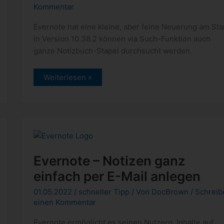
Kommentar
Evernote hat eine kleine, aber feine Neuerung am Star
in Version 10.38.2 können via Such-Funktion auch
ganze Notizbuch-Stapel durchsucht werden.
Evernote:
Weiterlesen »
Verbesserungen
in
der
Such-
Funktion
Evernote – Notizen ganz
einfach per E-Mail anlegen
01.05.2022
/
schneller Tipp
/ Von
DocBrown
/
Schreib
einen Kommentar
Evernote ermöglicht es seinen Nutzern, Inhalte auf