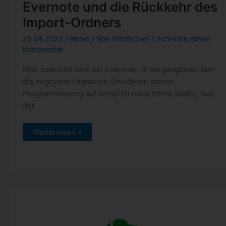
Evernote und die Rückkehr des
Import-Ordners
25.04.2022
/
News
/ Von
DocBrown
/
Schreibe einen
Kommentar
Bild: evernote.com Als Evernote im vergangenen Jahr
die zugrunde liegenden Strukturen seiner
Programmierung auf komplett neue Beine stellte, war
der
Evernote
Weiterlesen »
und
die
Rückkehr
des
Import-
Ordners