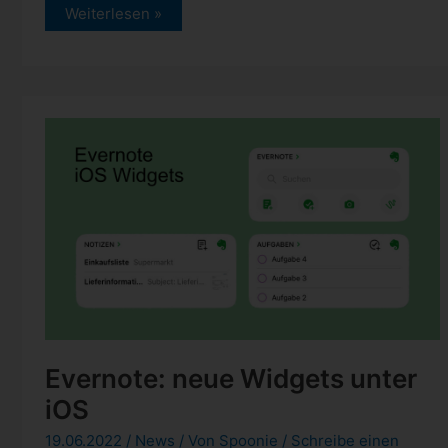
Evernote:
Weiterlesen »
wiederkehrende
Aufgaben
möglich
Evernote: neue Widgets unter
iOS
19.06.2022
/
News
/ Von
Spoonie
/
Schreibe einen