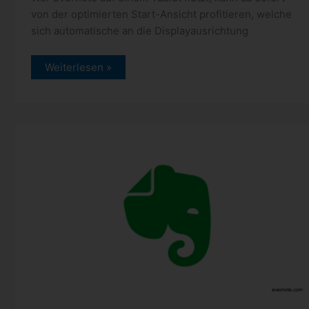
von der optimierten Start-Ansicht profitieren, welche
sich automatische an die Displayausrichtung
Evernote:
Weiterlesen »
Start-
Ansicht
für
Tablets
optimiert