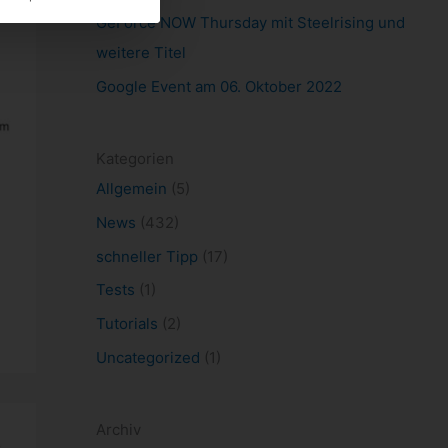
GeForce NOW Thursday mit Steelrising und
weitere Titel
Google Event am 06. Oktober 2022
Kategorien
Allgemein
(5)
News
(432)
schneller Tipp
(17)
Tests
(1)
Tutorials
(2)
Uncategorized
(1)
Archiv