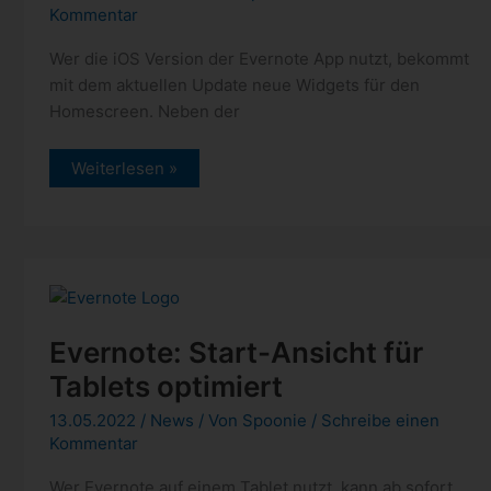
Kommentar
Wer die iOS Version der Evernote App nutzt, bekommt
mit dem aktuellen Update neue Widgets für den
Homescreen. Neben der
Evernote:
Weiterlesen »
neue
Widgets
unter
iOS
Evernote: Start-Ansicht für
Tablets optimiert
13.05.2022
/
News
/ Von
Spoonie
/
Schreibe einen
Kommentar
Wer Evernote auf einem Tablet nutzt, kann ab sofort