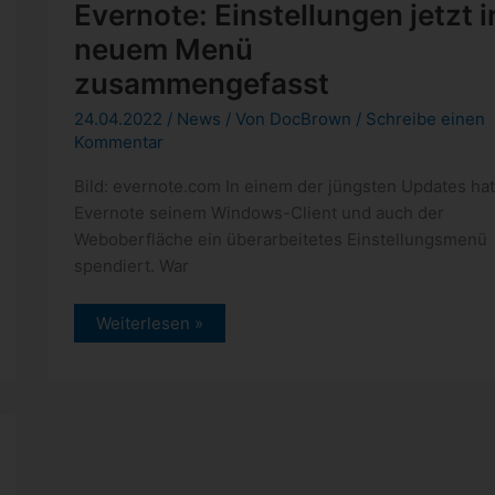
Evernote: Einstellungen jetzt i
neuem Menü
zusammengefasst
24.04.2022
/
News
/ Von
DocBrown
/
Schreibe einen
Kommentar
Bild: evernote.com In einem der jüngsten Updates hat
Evernote seinem Windows-Client und auch der
Weboberfläche ein überarbeitetes Einstellungsmenü
spendiert. War
Evernote:
Weiterlesen »
Einstellungen
jetzt
in
neuem
Menü
zusammengefasst