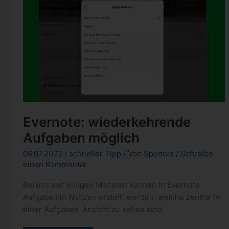
18.09.2022
Evernote: wiederkehrende
Aufgaben möglich
06.07.2022
/
schneller Tipp
/ Von
Spoonie
/
Schreibe
einen Kommentar
Bereits seit einigen Monaten können in Evernote
Aufgaben in Notizen erstellt werden, welche zentral in
einer Aufgaben-Ansicht zu sehen sind