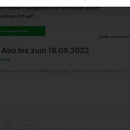
l Abo bis zum 18.09.2022
entar
stenlosen Account in Benutzung hat, bekommt im Moment 50 %