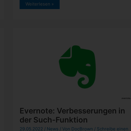
Evernote:
Weiterlesen »
Links
schneller
einfügen
Evernote: Verbesserungen in
der Such-Funktion
29.05.2022
/
News
/ Von
DocBrown
/
Schreibe einen