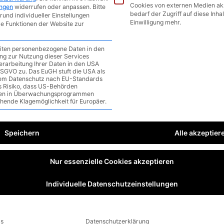
Cookies von externen Medien ak
ungen
widerrufen oder anpassen.
Bitte
bedarf der Zugriff auf diese Inha
rund individueller Einstellungen
Einwilligung mehr.
le Funktionen der Website zur
eiten personenbezogene Daten in den
gung zur Nutzung dieser Services
erarbeitung Ihrer Daten in den USA
a DSGVO zu. Das EuGH stuft die USA als
em Datenschutz nach EU-Standards
as Risiko, dass US-Behörden
en in Überwachungsprogrammen
ehende Klagemöglichkeit für Europäer.
Speichern
Alle akzeptier
Nur essenzielle Cookies akzeptieren
Individuelle Datenschutzeinstellungen
ls
Datenschutzerklärung