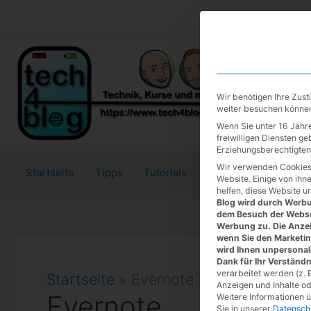
Zum
Inhalt
springen
Wir benötigen Ihre Zus
weiter besuchen könne
Wenn Sie unter 16 Jahre
freiwilligen Diensten g
Erziehungsberechtigten 
Wir verwenden Cookies
Startseite
Tipps
Tutorials
Tests
Website. Einige von ihn
helfen, diese Website u
Blog wird durch Werbun
dem Besuch der Webse
Werbung zu. Die Anzei
wenn Sie den Marketi
wird Ihnen unpersonal
Dank für Ihr Verständn
verarbeitet werden (z. B
Startseite
»
Evernote
Anzeigen und Inhalte o
Evernote
Weitere Informationen 
Sie in unserer
Datensch