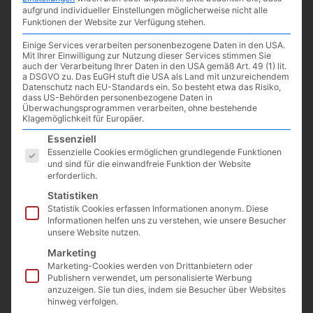
aufgrund individueller Einstellungen möglicherweise nicht alle
Funktionen der Website zur Verfügung stehen.
Einige Services verarbeiten personenbezogene Daten in den USA.
Mit Ihrer Einwilligung zur Nutzung dieser Services stimmen Sie
auch der Verarbeitung Ihrer Daten in den USA gemäß Art. 49 (1) lit.
a DSGVO zu. Das EuGH stuft die USA als Land mit unzureichendem
Datenschutz nach EU-Standards ein. So besteht etwa das Risiko,
dass US-Behörden personenbezogene Daten in
Überwachungsprogrammen verarbeiten, ohne bestehende
Klagemöglichkeit für Europäer.
Es folgt eine Liste der Service-Gruppen, für die eine Einwilligun
Essenziell
Essenzielle Cookies ermöglichen grundlegende Funktionen
und sind für die einwandfreie Funktion der Website
erforderlich.
Google Stadia: bald erscheinende
Statistiken
Statistik Cookies erfassen Informationen anonym. Diese
Neuzugänge
Informationen helfen uns zu verstehen, wie unsere Besucher
unsere Website nutzen.
06.08.2022
/
News
/ Von
Spoonie
/
Schreibe einen Kommentar
Marketing
Im Stadia Blog wurden drei neue Spiele angekündigt, welche
Marketing-Cookies werden von Drittanbietern oder
schon “bald” den Weg zu Stadia finden sollen. The Dungeon Of
Publishern verwendet, um personalisierte Werbung
anzuzeigen. Sie tun dies, indem sie Besucher über Websites
[…]
hinweg verfolgen.