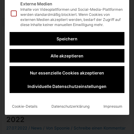
Externe Medien
Google
Weiterlesen »
Stadia:
Inhalte von Videoplattformen und Social-Media-Plattformen
bald
werden standardmäßig blockiert. Wenn Cookies von
erscheinende
externen Medien akzeptiert werden, bedarf der Zugriff auf
Neuzugänge
diese Inhalte keiner manuellen Einwilligung mehr.
Speichern
Alle akzeptieren
Nur essenzielle Cookies akzeptieren
Individuelle Datenschutzeinstellungen
Cookie-Details
Datenschutzerklärung
Impressum
Stadia: neue Pro-Spiel im August
2022
27.07.2022
/
News
/ Von
Spoonie
/
Schreibe einen Kommentar