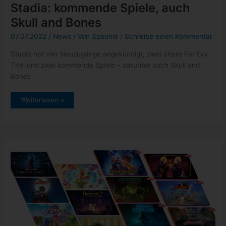
Stadia: kommende Spiele, auch
Skull and Bones
07.07.2022
/
News
/ Von
Spoonie
/
Schreibe einen Kommentar
Stadia hat vier Neuzugänge angekündigt, zwei ältere Far Cry
Titel und zwei kommende Spiele – darunter auch Skull and
Bones
Stadia:
Weiterlesen »
kommende
Spiele,
auch
Skull
and
Bones