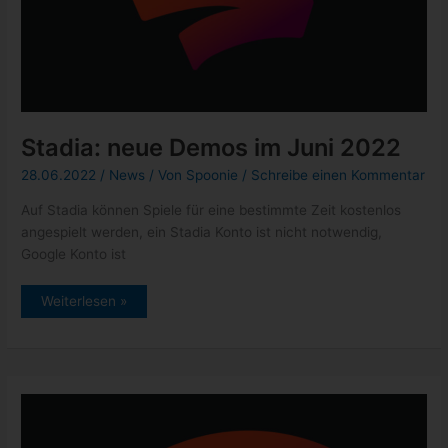
Stadia: neue Demos im Juni 2022
28.06.2022
/
News
/ Von
Spoonie
/
Schreibe einen Kommentar
Auf Stadia können Spiele für eine bestimmte Zeit kostenlos
angespielt werden, ein Stadia Konto ist nicht notwendig,
Google Konto ist
Stadia:
Weiterlesen »
neue
Demos
im
Juni
2022