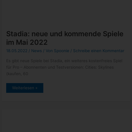
Es gibt neue Spiele bei Stadia, ein weiteres kostenfreies Spiel
für Pro – Abonnenten und Testversionen: Cities: Skylines
(kaufen, 60
Stadia:
Weiterlesen »
neue
und
kommende
Spiele
im
Mai
2022
Stadia: Pro – Spiele im Mai
01.05.2022
/
News
/ Von
Spoonie
/
Schreibe einen Kommentar
Da sollte für jeden Geschmack das ein oder andere Spiel dabei
sein, denn mit einem Stadia Pro -Account sind aktuell
Stadia:
Weiterlesen »
Pro
–
Spiele
im
Mai