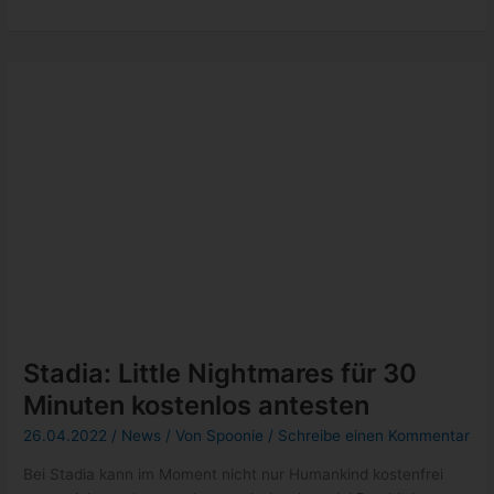
Stadia: Humankind für 120 Minuten
kostenlos spielen
24.04.2022
/
News
/ Von
Spoonie
/
Schreibe einen Kommentar
Wer Humankind, den Herausforderer von Sid Meier’s
Civilization, noch nicht kennt oder gerne Mal anspielen
möchte, kann das jetzt für
Stadia:
Weiterlesen »
Humankind
für
120
Minuten
kostenlos
spielen