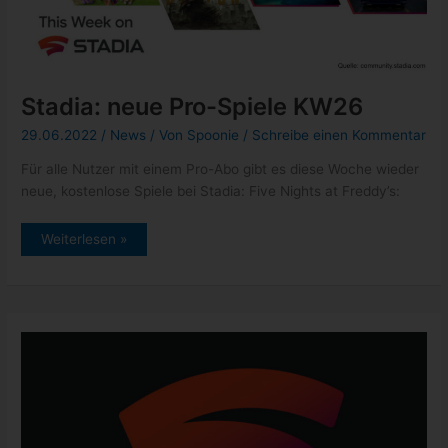
Stadia: neue Pro-Spiele KW26
29.06.2022
/
News
/ Von
Spoonie
/
Schreibe einen Kommentar
Für alle Nutzer mit einem Pro-Abo gibt es diese Woche wieder
neue, kostenlose Spiele bei Stadia: Five Nights at Freddy’s:
Stadia:
Weiterlesen »
neue
Pro-
Spiele
KW26