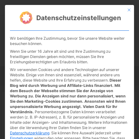
Zum
Suc
Inhalt
Mit die
Datenschutzeinstellungen
springen
Wir benötigen Ihre Zustimmung, bevor Sie unsere Website weiter
besuchen können.
Wenn Sie unter 16 Jahre alt sind und Ihre Zustimmung zu
freiwilligen Diensten geben möchten, müssen Sie Ihre
Erziehungsberechtigten um Erlaubnis bitten.
Wir verwenden Cookies und andere Technologien auf unserer
Website. Einige von ihnen sind essenziell, während andere uns
Startseite
Tipps
Tutorials
Tests
helfen, diese Website und Ihre Erfahrung zu verbessern.
Dieser
Blog wird durch Werbung und Affiliate-Links finanziert. Mit
dem Besuch der Webseite stimmen Sie der Anzeige von
Werbung zu. Die Anzeigen sind nur dann personalisiert, wenn
Sie den Marketing-Cookies zustimmen. Ansonsten wird Ihnen
unpersonalisierte Werbung angezeigt. Vielen Dank für Ihr
Startseite
»
Stadia
Verständnis.
Personenbezogene Daten können verarbeitet
Stadia
werden (z. B. IP-Adressen), z. B. für personalisierte Anzeigen und
Inhalte oder Anzeigen- und Inhaltsmessung.
Weitere Informationen
über die Verwendung Ihrer Daten finden Sie in unserer
Datenschutzerklärung
.
Sie können Ihre Auswahl jederzeit unter
Einstellungen
widerrufen oder anpassen.
Bitte beachten Sie, dass