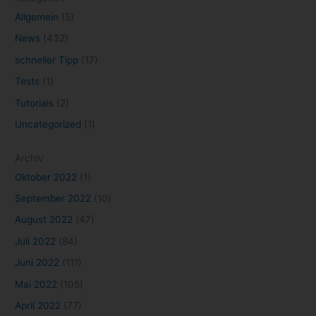
Google
(34)
Gratisgame
(18)
Kino
(18)
kostenlos
(31)
Konsole
(13)
Marvel
(17)
Netflix
(93)
microsoft
(19)
Mobile Games
(8)
NVIDIA
(25)
Neuerscheinungen
(7)
PlayStation
(26)
Organisation
(7)
PlayStation Plus
(7)
Resident Evil
(8)
Selbstmanagement
(14)
Selbstorganisation
(15)
Serien
(81)
Sony
(15)
Serie
(10)
Spiele
(113)
Stadia
(15)
Stranger Things
(8)