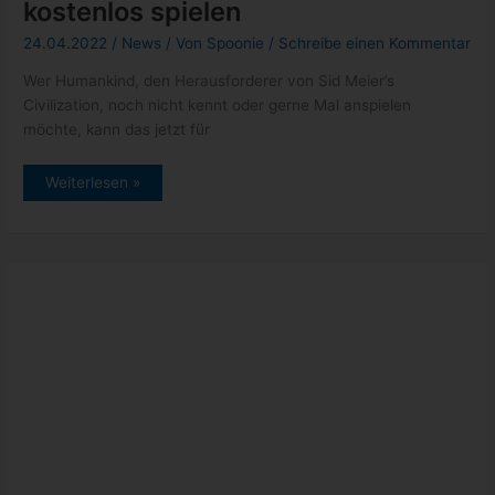
neueste Beiträge
Pixel 6: endlich wurde dieser nervige Bug gefixt
Xbox: Neuzugänge vom 12. bis 16. September 2022
Epic Games Store: Gratisgame der Woche – Hundred Days –
Weinbausimulator
GeForce NOW Thursday mit Steelrising und weitere Titel