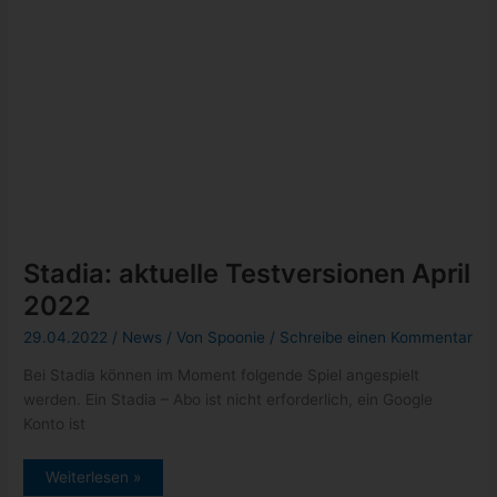
26.04.2022
/
News
/ Von
Spoonie
/
Schreibe einen Kommentar
Bei Stadia kann im Moment nicht nur Humankind kostenfrei
angespielt werden, sondern auch das Jump ‘n’ Run Little
Nightmares. Auch
Stadia:
Weiterlesen »
Little
Nightmares
für
30
Minuten
kostenlos
antesten