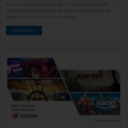
Auch im August bekommen alle Pro-Abonnenten wieder
kostenlosen Nachschub für die eigene Spielbibliothek. Ab
August gratis mit Pro-Abo sind: Saints
Stadia:
Weiterlesen »
neue
Pro-
Spiel
im
August
2022