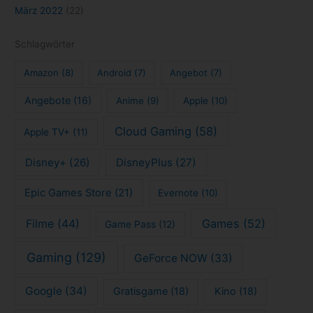
Streaming
(123)
Todoist
(7)
Todoliste
(7)
Xbox
(25)
Trailer
(9)
Impressum
Datenschutzerklärung
Kontakt
Copyright © 2026 tech4blog.de - News, Streaming, Technik, Spiele
und mehr