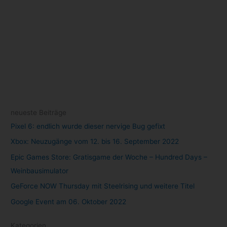
Juni 2022
(111)
Mai 2022
(105)
April 2022
(77)
März 2022
(22)
Schlagwörter
Amazon
(8)
Android
(7)
Angebot
(7)
Angebote
(16)
Anime
(9)
Apple
(10)
Cloud Gaming
(58)
Apple TV+
(11)
Disney+
(26)
DisneyPlus
(27)
Epic Games Store
(21)
Evernote
(10)
Filme
(44)
Games
(52)
Game Pass
(12)
Gaming
(129)
GeForce NOW
(33)