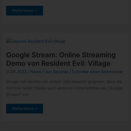
Stadia:
Weiterlesen »
Assassin’s
Creed
Origins
am
Wochenende
kostenlos
spielbar
Google Stream: Online Streaming
Demo von Resident Evil: Village
11.06.2022
/
News
/ Von
Spoonie
/
Schreibe einen Kommentar
Google hat bereits vor einiger Zeit bekannt gegeben, dass die
Technik hinter Stadia auch anderen Unternehmen als “Google
Stream” zur
Google
Weiterlesen »
Stream:
Online
Streaming
Demo
von
Resident