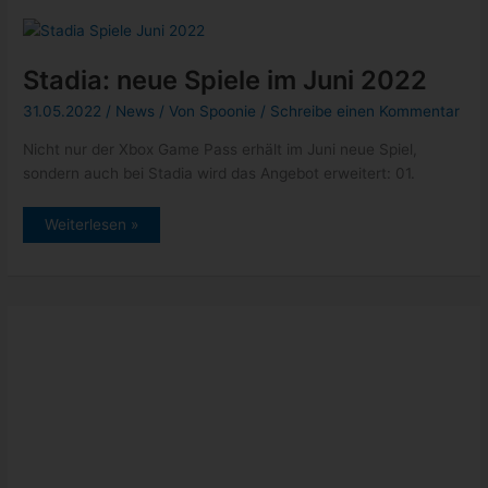
Evil:
Village
Stadia: neue Spiele im Juni 2022
31.05.2022
/
News
/ Von
Spoonie
/
Schreibe einen Kommentar
Nicht nur der Xbox Game Pass erhält im Juni neue Spiel,
sondern auch bei Stadia wird das Angebot erweitert: 01.
Stadia:
Weiterlesen »
neue
Spiele
im
Juni
2022
Stadia: neue und kommende Spiele
im Mai 2022
18.05.2022
/
News
/ Von
Spoonie
/
Schreibe einen Kommentar