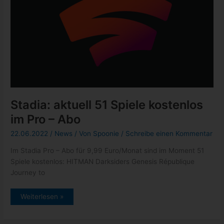
Stadia: aktuell 51 Spiele kostenlos
im Pro – Abo
22.06.2022
/
News
/ Von
Spoonie
/
Schreibe einen Kommentar
Im Stadia Pro – Abo für 9,99 Euro/Monat sind im Moment 51
Spiele kostenlos: HITMAN Darksiders Genesis République
Journey to
Stadia:
Weiterlesen »
aktuell
51
Spiele
kostenlos