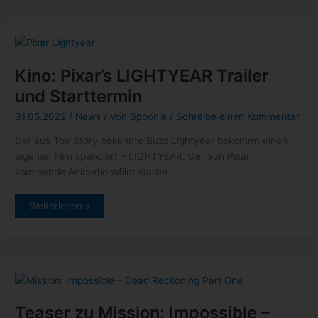
the
Multiverse
of
Madness
schon
im
Juni
auf
Kino: Pixar’s LIGHTYEAR Trailer
Disney+
und Starttermin
31.05.2022
/
News
/ Von
Spoonie
/
Schreibe einen Kommentar
Der aus Toy Story bekannte Buzz Lightyear bekommt einen
eigenen Film spendiert – LIGHTYEAR. Der von Pixar
kommende Animationsfilm startet
Kino:
Weiterlesen »
Pixar’s
LIGHTYEAR
Trailer
und
Starttermin
Teaser zu Mission: Impossible –