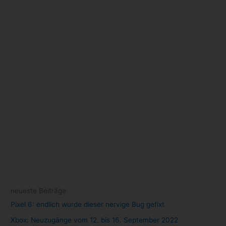
Archiv
Oktober 2022
(1)
September 2022
(10)
August 2022
(47)
Juli 2022
(84)
Juni 2022
(111)
Mai 2022
(105)
April 2022
(77)
März 2022
(22)
Schlagwörter
Amazon
(8)
Android
(7)
Angebot
(7)
Angebote
(16)
Anime
(9)
Apple
(10)
Cloud Gaming
(58)
Apple TV+
(11)