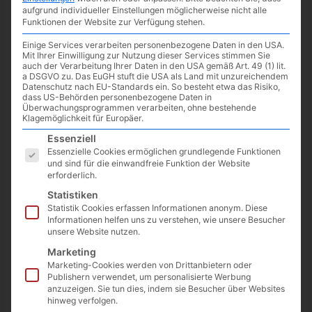
aufgrund individueller Einstellungen möglicherweise nicht alle
Funktionen der Website zur Verfügung stehen.
Einige Services verarbeiten personenbezogene Daten in den USA.
Mit Ihrer Einwilligung zur Nutzung dieser Services stimmen Sie
auch der Verarbeitung Ihrer Daten in den USA gemäß Art. 49 (1) lit.
a DSGVO zu. Das EuGH stuft die USA als Land mit unzureichendem
Datenschutz nach EU-Standards ein. So besteht etwa das Risiko,
dass US-Behörden personenbezogene Daten in
Überwachungsprogrammen verarbeiten, ohne bestehende
Klagemöglichkeit für Europäer.
Es folgt eine Liste der Service-Gruppen, für die eine Einwilligun
Essenziell
Essenzielle Cookies ermöglichen grundlegende Funktionen
und sind für die einwandfreie Funktion der Website
erforderlich.
Kino: Sneak Peak zu John Wick 4
Statistiken
Statistik Cookies erfassen Informationen anonym. Diese
29.07.2022
/
News
/ Von
Spoonie
/
Schreibe einen Kommentar
Informationen helfen uns zu verstehen, wie unsere Besucher
unsere Website nutzen.
Am 23. März 2023 kehr Keanu Reeves als John Wick zurück
Marketing
auf die Leinwand. Im nunmehr 4. Teil der Reihe […]
Marketing-Cookies werden von Drittanbietern oder
Publishern verwendet, um personalisierte Werbung
Kino:
Weiterlesen »
anzuzeigen. Sie tun dies, indem sie Besucher über Websites
Sneak
hinweg verfolgen.
Peak