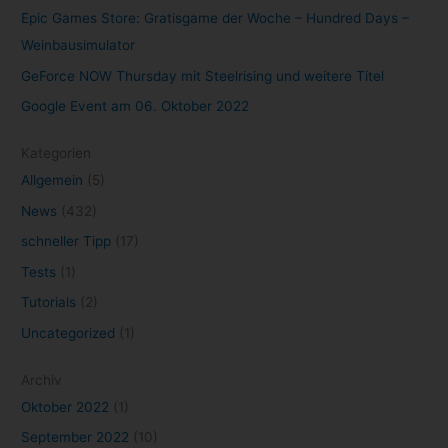
Disney+
(26)
DisneyPlus
(27)
Epic Games Store
(21)
Evernote
(10)
Filme
(44)
Games
(52)
Game Pass
(12)
Gaming
(129)
GeForce NOW
(33)
Google
(34)
Gratisgame
(18)
Kino
(18)
kostenlos
(31)
Konsole
(13)
Marvel
(17)
Netflix
(93)
microsoft
(19)
Mobile Games
(8)
NVIDIA
(25)
Neuerscheinungen
(7)
PlayStation
(26)
Organisation
(7)
PlayStation Plus
(7)
Resident Evil
(8)