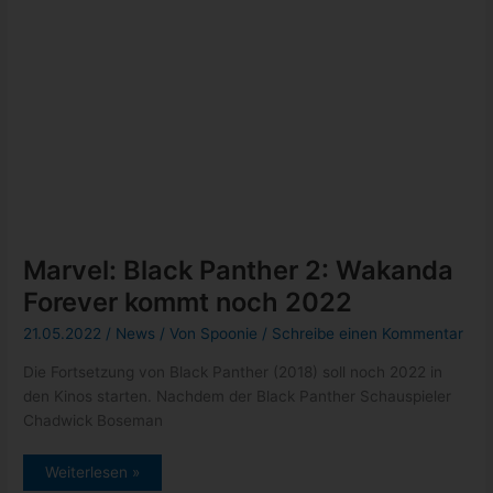
09.05.2022
/
News
/ Von
Spoonie
/
Schreibe einen Kommentar
Während der erste offizielle Trailer zu Avatar 2 – The Way of
Water im Kino vor dem aktuell noch laufenden
Kino:
Weiterlesen »
offizieller
Avatar
2
Trailer
ist
da