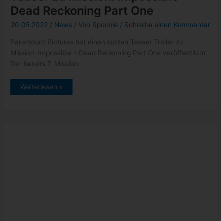
Dead Reckoning Part One
30.05.2022
/
News
/ Von
Spoonie
/
Schreibe einen Kommentar
Paramount Pictures hat einen kurzen Teaser Trailer zu
Mission: Impossible – Dead Reckoning Part One veröffentlicht.
Der bereits 7. Mission:
Teaser
Weiterlesen »
zu
Mission:
Impossible
–
Dead
Reckoning
Part
One
Kino: Indiana Jones kommt 2023
zurück in die Kinos
28.05.2022
/
News
/ Von
Spoonie
/
Schreibe einen Kommentar
Disney hat bekannt gegeben, dass es 2023 (vermutlich Juni)
einen neuen Teil von Indiana Jones (5) geben wird. In der