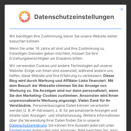
Zum
Suc
Inhalt
Mit die
Datenschutzeinstellungen
springen
Wir benötigen Ihre Zustimmung, bevor Sie unsere Website weiter
besuchen können.
Wenn Sie unter 16 Jahre alt sind und Ihre Zustimmung zu
freiwilligen Diensten geben möchten, müssen Sie Ihre
Erziehungsberechtigten um Erlaubnis bitten.
Wir verwenden Cookies und andere Technologien auf unserer
Website. Einige von ihnen sind essenziell, während andere uns
Startseite
Tipps
Tutorials
Tests
helfen, diese Website und Ihre Erfahrung zu verbessern.
Dieser
Blog wird durch Werbung und Affiliate-Links finanziert. Mit
dem Besuch der Webseite stimmen Sie der Anzeige von
Werbung zu. Die Anzeigen sind nur dann personalisiert, wenn
Sie den Marketing-Cookies zustimmen. Ansonsten wird Ihnen
unpersonalisierte Werbung angezeigt. Vielen Dank für Ihr
Startseite
»
Kino
Verständnis.
Personenbezogene Daten können verarbeitet
Kino
werden (z. B. IP-Adressen), z. B. für personalisierte Anzeigen und
Inhalte oder Anzeigen- und Inhaltsmessung.
Weitere Informationen
über die Verwendung Ihrer Daten finden Sie in unserer
Datenschutzerklärung
.
Sie können Ihre Auswahl jederzeit unter
Einstellungen
widerrufen oder anpassen.
Bitte beachten Sie, dass