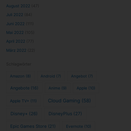
Selbstmanagement
(14)
Selbstorganisation
(15)
Serien
(81)
Sony
(15)
Serie
(10)
Spiele
(113)
Stadia
(15)
Stranger Things
(8)
Streaming
(123)
Todoist
(7)
Todoliste
(7)
Xbox
(25)
Trailer
(9)
Impressum
Datenschutzerklärung
Kontakt
Copyright © 2026 tech4blog.de - News, Streaming, Technik, Spiele
und mehr