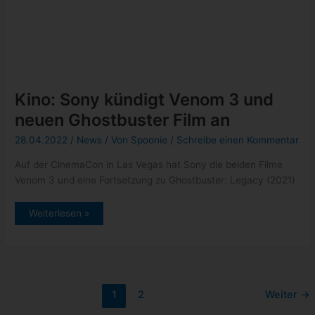
neueste Beiträge
Pixel 6: endlich wurde dieser nervige Bug gefixt
Xbox: Neuzugänge vom 12. bis 16. September 2022
Epic Games Store: Gratisgame der Woche – Hundred Days –
Weinbausimulator
GeForce NOW Thursday mit Steelrising und weitere Titel
Google Event am 06. Oktober 2022
Kategorien
Allgemein
(5)
News
(432)
schneller Tipp
(17)
Tests
(1)
Tutorials
(2)
Uncategorized
(1)