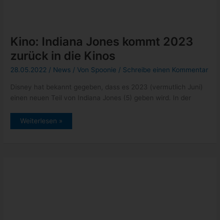
Kino:
Weiterlesen »
Indiana
Jones
kommt
2023
zurück
in
die
Kinos
Marvel: offizieller Thor: Love and
Thunder Trailer
24.05.2022
/
News
/ Von
Spoonie
/
Schreibe einen Kommentar
Nachdem es bereits einen Teaser zum neuen Thor: Love and
Thunder gab, folgte heute der offizielle Trailer. Starttermin im
Kino
Marvel:
Weiterlesen »
offizieller
Thor:
Love
and
Thunder