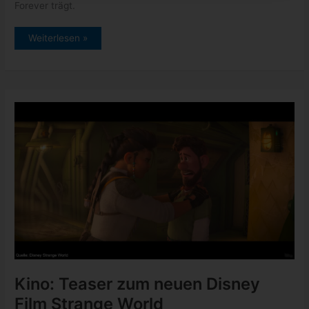
Forever trägt.
Marvel:
Weiterlesen »
Teaser
und
Starttermin
zu
Black
Panther:
Wakanda
Forever
Kino: Teaser zum neuen Disney
Film Strange World