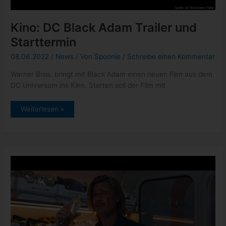
Kino: DC Black Adam Trailer und
Starttermin
08.06.2022
/
News
/ Von
Spoonie
/
Schreibe einen Kommentar
Warner Bros. bringt mit Black Adam einen neuen Film aus dem
DC Universum ins Kino. Starten soll der Film mit
Kino:
Weiterlesen »
DC
Black
Adam
Trailer
und
Starttermin