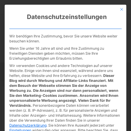
Zum
Suc
Inhalt
Mit die
Datenschutzeinstellungen
springen
Wir benötigen Ihre Zustimmung, bevor Sie unsere Website weiter
besuchen können.
Wenn Sie unter 16 Jahre alt sind und Ihre Zustimmung zu
freiwilligen Diensten geben möchten, müssen Sie Ihre
Erziehungsberechtigten um Erlaubnis bitten.
Wir verwenden Cookies und andere Technologien auf unserer
Website. Einige von ihnen sind essenziell, während andere uns
Startseite
Tipps
Tutorials
Tests
helfen, diese Website und Ihre Erfahrung zu verbessern.
Dieser
Blog wird durch Werbung und Affiliate-Links finanziert. Mit
dem Besuch der Webseite stimmen Sie der Anzeige von
Werbung zu. Die Anzeigen sind nur dann personalisiert, wenn
Startseite
»
News
Sie den Marketing-Cookies zustimmen. Ansonsten wird Ihnen
Amazon: Logitech G Gaming
unpersonalisierte Werbung angezeigt. Vielen Dank für Ihr
Verständnis.
Personenbezogene Daten können verarbeitet
Zubehör im Angebot
werden (z. B. IP-Adressen), z. B. für personalisierte Anzeigen und
Inhalte oder Anzeigen- und Inhaltsmessung.
Weitere Informationen
07.05.2022
/ Von
Spoonie
/
Schreibe einen Kommentar
/
1
über die Verwendung Ihrer Daten finden Sie in unserer
Datenschutzerklärung
.
Sie können Ihre Auswahl jederzeit unter
minute of reading
Einstellungen
widerrufen oder anpassen.
Bitte beachten Sie, dass