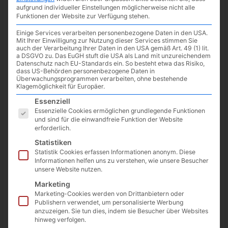
aufgrund individueller Einstellungen möglicherweise nicht alle
Funktionen der Website zur Verfügung stehen.
Einige Services verarbeiten personenbezogene Daten in den USA.
Mit Ihrer Einwilligung zur Nutzung dieser Services stimmen Sie
auch der Verarbeitung Ihrer Daten in den USA gemäß Art. 49 (1) lit.
a DSGVO zu. Das EuGH stuft die USA als Land mit unzureichendem
Datenschutz nach EU-Standards ein. So besteht etwa das Risiko,
dass US-Behörden personenbezogene Daten in
Überwachungsprogrammen verarbeiten, ohne bestehende
Klagemöglichkeit für Europäer.
Es folgt eine Liste der Service-Gruppen, für die eine Einwilligun
Essenziell
Essenzielle Cookies ermöglichen grundlegende Funktionen
und sind für die einwandfreie Funktion der Website
erforderlich.
Im Logitech G Shop auf Amazon sind im Moment diverse
Statistiken
Mäuse, Tastaturen, Lenkräder, Headsets und Mauspads um
Statistik Cookies erfassen Informationen anonym. Diese
bis zu 50% reduziert.
Informationen helfen uns zu verstehen, wie unsere Besucher
unsere Website nutzen.
Wer aktuell auf Suche ist, wird vielleicht fündig und kann sich
Marketing
ein paar Euro sparen.
Marketing-Cookies werden von Drittanbietern oder
Publishern verwendet, um personalisierte Werbung
anzuzeigen. Sie tun dies, indem sie Besucher über Websites
Direkt zum
Shop auf Amazon*
.
hinweg verfolgen.