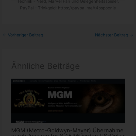
Technik - Nerd, Marvel Fan und Gelegenheitsspieler.
PayPal - Trinkgeld: https://paypal.me/t4bspoonie
←
Vorheriger Beitrag
Nächster Beitrag
→
Ähnliche Beiträge
MGM (Metro-Goldwyn-Mayer) Übernahme
durch Amazon für 8,45 Milliarden US-Dollar