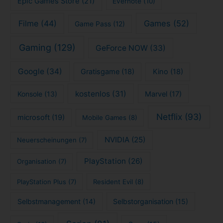
Epic Games Store
(21)
Evernote
(10)
Filme
(44)
Games
(52)
Game Pass
(12)
Gaming
(129)
GeForce NOW
(33)
Google
(34)
Gratisgame
(18)
Kino
(18)
kostenlos
(31)
Konsole
(13)
Marvel
(17)
Netflix
(93)
microsoft
(19)
Mobile Games
(8)
NVIDIA
(25)
Neuerscheinungen
(7)
PlayStation
(26)
Organisation
(7)
PlayStation Plus
(7)
Resident Evil
(8)
Selbstmanagement
(14)
Selbstorganisation
(15)