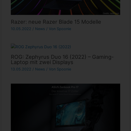
Razer: neue Razer Blade 15 Modelle
10.05.2022
/
News
/ Von
Spoonie
ROG: Zephyrus Duo 16 (2022) – Gaming-
Laptop mit zwei Displays
13.05.2022
/
News
/ Von
Spoonie