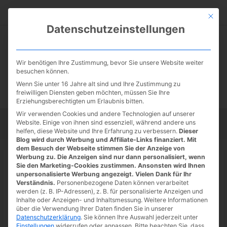
Zum
Suc
Inhalt
Mit die
Datenschutzeinstellungen
springen
Wir benötigen Ihre Zustimmung, bevor Sie unsere Website weiter
besuchen können.
Wenn Sie unter 16 Jahre alt sind und Ihre Zustimmung zu
freiwilligen Diensten geben möchten, müssen Sie Ihre
Erziehungsberechtigten um Erlaubnis bitten.
Wir verwenden Cookies und andere Technologien auf unserer
Website. Einige von ihnen sind essenziell, während andere uns
Startseite
Tipps
Tutorials
Tests
helfen, diese Website und Ihre Erfahrung zu verbessern.
Dieser
Blog wird durch Werbung und Affiliate-Links finanziert. Mit
dem Besuch der Webseite stimmen Sie der Anzeige von
Werbung zu. Die Anzeigen sind nur dann personalisiert, wenn
Startseite
»
News
Sie den Marketing-Cookies zustimmen. Ansonsten wird Ihnen
Asus stellt faltbares Notebook
unpersonalisierte Werbung angezeigt. Vielen Dank für Ihr
Verständnis.
Personenbezogene Daten können verarbeitet
(Display) vor – Zenbook 17 Fold
werden (z. B. IP-Adressen), z. B. für personalisierte Anzeigen und
Inhalte oder Anzeigen- und Inhaltsmessung.
Weitere Informationen
OLED
über die Verwendung Ihrer Daten finden Sie in unserer
Datenschutzerklärung
.
Sie können Ihre Auswahl jederzeit unter
09.08.2022
/ Von
Spoonie
/
Schreibe einen Kommentar
/
1
Einstellungen
widerrufen oder anpassen.
Bitte beachten Sie, dass