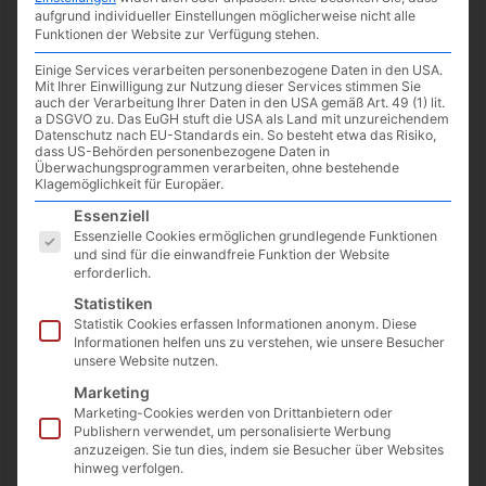
minute of reading
aufgrund individueller Einstellungen möglicherweise nicht alle
Funktionen der Website zur Verfügung stehen.
Einige Services verarbeiten personenbezogene Daten in den USA.
Mit Ihrer Einwilligung zur Nutzung dieser Services stimmen Sie
auch der Verarbeitung Ihrer Daten in den USA gemäß Art. 49 (1) lit.
a DSGVO zu. Das EuGH stuft die USA als Land mit unzureichendem
Datenschutz nach EU-Standards ein. So besteht etwa das Risiko,
dass US-Behörden personenbezogene Daten in
Überwachungsprogrammen verarbeiten, ohne bestehende
Klagemöglichkeit für Europäer.
Es folgt eine Liste der Service-Gruppen, für die eine Einwilligun
Essenziell
Essenzielle Cookies ermöglichen grundlegende Funktionen
und sind für die einwandfreie Funktion der Website
erforderlich.
Statistiken
Dass faltbare Displays möglich sind, zeigen bereits einige
Statistik Cookies erfassen Informationen anonym. Diese
Informationen helfen uns zu verstehen, wie unsere Besucher
Smartphones. Asus geht einen Schritt weiter und zeigt ein
unsere Website nutzen.
faltbares Notebook-Display. Ich weiß noch nicht, wie sich
Marketing
diese Gerätegattung nennen wird und ob es dafür eine
Marketing-Cookies werden von Drittanbietern oder
Bezeichnung geben wird, Vorschläge aber gerne in die
Publishern verwendet, um personalisierte Werbung
Kommentare.
anzuzeigen. Sie tun dies, indem sie Besucher über Websites
hinweg verfolgen.