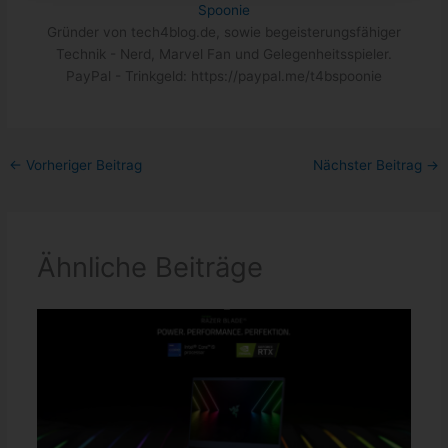
Spoonie
Gründer von tech4blog.de, sowie begeisterungsfähiger
Technik - Nerd, Marvel Fan und Gelegenheitsspieler.
PayPal - Trinkgeld: https://paypal.me/t4bspoonie
←
Vorheriger Beitrag
Nächster Beitrag
→
Ähnliche Beiträge