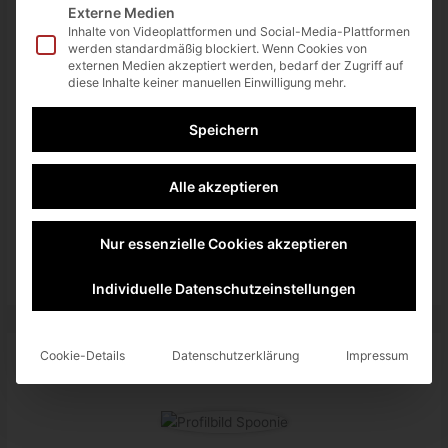
Bis auf die Teaser-Webseite ist allerdings noch nichts bekannt,
Externe Medien
das Display wird aber vermutlich 17 Zoll messen, die Tastatur
Inhalte von Videoplattformen und Social-Media-Plattformen
ist separat. Vorgestellt wird das
Zenbook 17 Fold OLED
am
31.
werden standardmäßig blockiert. Wenn Cookies von
externen Medien akzeptiert werden, bedarf der Zugriff auf
August 2022
um 14:00.
diese Inhalte keiner manuellen Einwilligung mehr.
Hier geht es zur
offiziellen Webseite
.
Speichern
twittern
teilen
teilen
Alle akzeptieren
teilen
RSS-feed
Nur essenzielle Cookies akzeptieren
Individuelle Datenschutzeinstellungen
Cookie-Details
Datenschutzerklärung
Impressum
About The Author