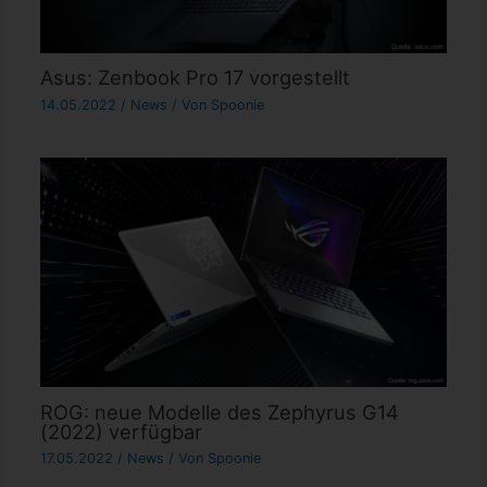
Asus: Zenbook Pro 17 vorgestellt
14.05.2022
/
News
/ Von
Spoonie
ROG: neue Modelle des Zephyrus G14
(2022) verfügbar
17.05.2022
/
News
/ Von
Spoonie