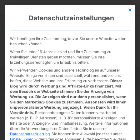
Zum
Suc
Inhalt
Mit die
Datenschutzeinstellungen
springen
Wir benötigen Ihre Zustimmung, bevor Sie unsere Website weiter
besuchen können.
Wenn Sie unter 16 Jahre alt sind und Ihre Zustimmung zu
freiwilligen Diensten geben möchten, müssen Sie Ihre
Erziehungsberechtigten um Erlaubnis bitten.
Wir verwenden Cookies und andere Technologien auf unserer
Website. Einige von ihnen sind essenziell, während andere uns
Startseite
Tipps
Tutorials
Tests
helfen, diese Website und Ihre Erfahrung zu verbessern.
Dieser
Blog wird durch Werbung und Affiliate-Links finanziert. Mit
dem Besuch der Webseite stimmen Sie der Anzeige von
Werbung zu. Die Anzeigen sind nur dann personalisiert, wenn
Startseite
»
News
Sie den Marketing-Cookies zustimmen. Ansonsten wird Ihnen
Blinkist: 40% auf das Jahresabo
unpersonalisierte Werbung angezeigt. Vielen Dank für Ihr
Verständnis.
Personenbezogene Daten können verarbeitet
werden (z. B. IP-Adressen), z. B. für personalisierte Anzeigen und
02.07.2022
/ Von
Spoonie
/
Schreibe einen Kommentar
/
1
Inhalte oder Anzeigen- und Inhaltsmessung.
Weitere Informationen
minute of reading
über die Verwendung Ihrer Daten finden Sie in unserer
Datenschutzerklärung
.
Sie können Ihre Auswahl jederzeit unter
Einstellungen
widerrufen oder anpassen.
Bitte beachten Sie, dass