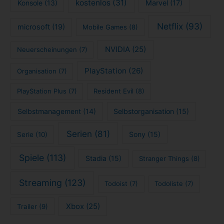
kostenlos
(31)
Konsole
(13)
Marvel
(17)
Netflix
(93)
microsoft
(19)
Mobile Games
(8)
NVIDIA
(25)
Neuerscheinungen
(7)
PlayStation
(26)
Organisation
(7)
PlayStation Plus
(7)
Resident Evil
(8)
Selbstmanagement
(14)
Selbstorganisation
(15)
Serien
(81)
Sony
(15)
Serie
(10)
Spiele
(113)
Stadia
(15)
Stranger Things
(8)
Streaming
(123)
Todoist
(7)
Todoliste
(7)
Xbox
(25)
Trailer
(9)