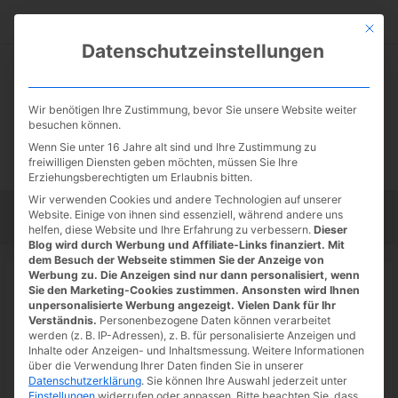
Zum
Suc
Inhalt
Mit die
Datenschutzeinstellungen
springen
Wir benötigen Ihre Zustimmung, bevor Sie unsere Website weiter
besuchen können.
Wenn Sie unter 16 Jahre alt sind und Ihre Zustimmung zu
freiwilligen Diensten geben möchten, müssen Sie Ihre
Erziehungsberechtigten um Erlaubnis bitten.
Wir verwenden Cookies und andere Technologien auf unserer
Website. Einige von ihnen sind essenziell, während andere uns
Startseite
Tipps
Tutorials
Tests
helfen, diese Website und Ihre Erfahrung zu verbessern.
Dieser
Blog wird durch Werbung und Affiliate-Links finanziert. Mit
dem Besuch der Webseite stimmen Sie der Anzeige von
Werbung zu. Die Anzeigen sind nur dann personalisiert, wenn
Startseite
»
News
Sie den Marketing-Cookies zustimmen. Ansonsten wird Ihnen
Google Maps: spritsparende
unpersonalisierte Werbung angezeigt. Vielen Dank für Ihr
Verständnis.
Personenbezogene Daten können verarbeitet
Routenplanung möglich
werden (z. B. IP-Adressen), z. B. für personalisierte Anzeigen und
Inhalte oder Anzeigen- und Inhaltsmessung.
Weitere Informationen
16.08.2022
/ Von
Spoonie
/
Schreibe einen Kommentar
/
1
über die Verwendung Ihrer Daten finden Sie in unserer
Datenschutzerklärung
.
Sie können Ihre Auswahl jederzeit unter
minute of reading
Einstellungen
widerrufen oder anpassen.
Bitte beachten Sie, dass