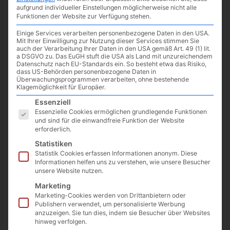
aufgrund individueller Einstellungen möglicherweise nicht alle
Funktionen der Website zur Verfügung stehen.
Einige Services verarbeiten personenbezogene Daten in den USA.
Mit Ihrer Einwilligung zur Nutzung dieser Services stimmen Sie
auch der Verarbeitung Ihrer Daten in den USA gemäß Art. 49 (1) lit.
a DSGVO zu. Das EuGH stuft die USA als Land mit unzureichendem
Datenschutz nach EU-Standards ein. So besteht etwa das Risiko,
dass US-Behörden personenbezogene Daten in
Überwachungsprogrammen verarbeiten, ohne bestehende
Klagemöglichkeit für Europäer.
Es folgt eine Liste der Service-Gruppen, für die eine Einwilligun
Essenziell
Essenzielle Cookies ermöglichen grundlegende Funktionen
und sind für die einwandfreie Funktion der Website
erforderlich.
Google hat Maps eine neue Einstellung spendiert. War es bei
Statistiken
den Routenoptionen bisher schon möglich, Autobahnen,
Statistik Cookies erfassen Informationen anonym. Diese
Mautstraßen und Fähren zu vermeiden, gibt es ab sofort auch
Informationen helfen uns zu verstehen, wie unsere Besucher
unsere Website nutzen.
die Option
Kraftstoffeffiziente Routen
.
Marketing
Google Maps -> Profilbild -> Einstellungen ->
Marketing-Cookies werden von Drittanbietern oder
Publishern verwendet, um personalisierte Werbung
Navigationseinstellungen -> Routenoptionen
anzuzeigen. Sie tun dies, indem sie Besucher über Websites
hinweg verfolgen.
Ist die Option aktiviert, wird bei der nächsten Routenplanung