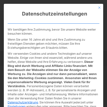
Zum
Suc
Inhalt
Mit die
Datenschutzeinstellungen
springen
Wir benötigen Ihre Zustimmung, bevor Sie unsere Website weiter
besuchen können.
Wenn Sie unter 16 Jahre alt sind und Ihre Zustimmung zu
freiwilligen Diensten geben möchten, müssen Sie Ihre
Erziehungsberechtigten um Erlaubnis bitten.
Wir verwenden Cookies und andere Technologien auf unserer
Website. Einige von ihnen sind essenziell, während andere uns
Startseite
Tipps
Tutorials
Tests
helfen, diese Website und Ihre Erfahrung zu verbessern.
Dieser
Blog wird durch Werbung und Affiliate-Links finanziert. Mit
dem Besuch der Webseite stimmen Sie der Anzeige von
Werbung zu. Die Anzeigen sind nur dann personalisiert, wenn
Startseite
»
News
Sie den Marketing-Cookies zustimmen. Ansonsten wird Ihnen
Google Store: Pixel 6a und Pixel
unpersonalisierte Werbung angezeigt. Vielen Dank für Ihr
Verständnis.
Personenbezogene Daten können verarbeitet
Buds Pro ab heute vorbestellbar
werden (z. B. IP-Adressen), z. B. für personalisierte Anzeigen und
Inhalte oder Anzeigen- und Inhaltsmessung.
Weitere Informationen
21.07.2022
/ Von
Spoonie
/
Schreibe einen Kommentar
/
1
über die Verwendung Ihrer Daten finden Sie in unserer
Datenschutzerklärung
.
Sie können Ihre Auswahl jederzeit unter
minute of reading
Einstellungen
widerrufen oder anpassen.
Bitte beachten Sie, dass