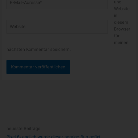
und
Mail-
Website
Adresse*
in
diesem
Website
Browser
für
meinen
nächsten Kommentar speichern.
neueste Beiträge
Pixel 6: endlich wurde dieser nervige Bug gefixt