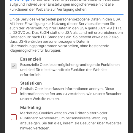
aufgrund individueller Einstellungen möglicherweise nicht alle
Funktionen der Website zur Verfügung stehen.
Einige Services verarbeiten personenbezogene Daten in den USA.
Mit Ihrer Einwilligung zur Nutzung dieser Services stimmen Sie
auch der Verarbeitung Ihrer Daten in den USA gemäß Art. 49 (1) lit.
a DSGVO zu. Das EuGH stuft die USA als Land mit unzureichendem
Datenschutz nach EU-Standards ein. So besteht etwa das Risiko,
dass US-Behörden personenbezogene Daten in
Überwachungsprogrammen verarbeiten, ohne bestehende
Klagemöglichkeit für Europäer.
Es folgt eine Liste der Service-Gruppen, für die eine Einwilligun
Essenziell
Essenzielle Cookies ermöglichen grundlegende Funktionen
und sind für die einwandfreie Funktion der Website
erforderlich.
Im Mai hatte
Google auf der I/IO eine Reihe neuer Hardware
Statistiken
vorgestellt, darunter auch das Pixel 6a und die Pixel Buds Pro.
Statistik Cookies erfassen Informationen anonym. Diese
Beide Produkte können ab heute vorbestellt werden.
Informationen helfen uns zu verstehen, wie unsere Besucher
unsere Website nutzen.
Wer das Pixel 6a bis zum 01.08.2022 für 459 Euro vorbestellt,
Marketing
bekommt kostenlos die Pixel Buds A dazu, welche sonst mit 99
Marketing-Cookies werden von Drittanbietern oder
Publishern verwendet, um personalisierte Werbung
Euro zu Buche schlagen. Wer die Aktion mitnimmt, kommt so
anzuzeigen. Sie tun dies, indem sie Besucher über Websites
sehr günstig an ein Pixel Phone.
hinweg verfolgen.