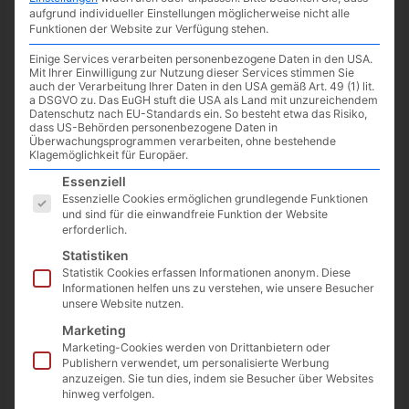
aufgrund individueller Einstellungen möglicherweise nicht alle
Funktionen der Website zur Verfügung stehen.
Einige Services verarbeiten personenbezogene Daten in den USA.
Mit Ihrer Einwilligung zur Nutzung dieser Services stimmen Sie
auch der Verarbeitung Ihrer Daten in den USA gemäß Art. 49 (1) lit.
a DSGVO zu. Das EuGH stuft die USA als Land mit unzureichendem
Datenschutz nach EU-Standards ein. So besteht etwa das Risiko,
dass US-Behörden personenbezogene Daten in
Überwachungsprogrammen verarbeiten, ohne bestehende
Klagemöglichkeit für Europäer.
Es folgt eine Liste der Service-Gruppen, für die eine Einwilligun
Essenziell
Essenzielle Cookies ermöglichen grundlegende Funktionen
und sind für die einwandfreie Funktion der Website
erforderlich.
Google hat heute angeteasert, dass es ab morgen, den
4. Juli
Statistiken
bis zum 10. Juli
einige Rabatte auf Google-Geräte geben wird.
Statistik Cookies erfassen Informationen anonym. Diese
Informationen helfen uns zu verstehen, wie unsere Besucher
unsere Website nutzen.
Zum
Google Store
.
Marketing
Marketing-Cookies werden von Drittanbietern oder
twittern
teilen
teilen
Publishern verwendet, um personalisierte Werbung
anzuzeigen. Sie tun dies, indem sie Besucher über Websites
hinweg verfolgen.
teilen
RSS-feed