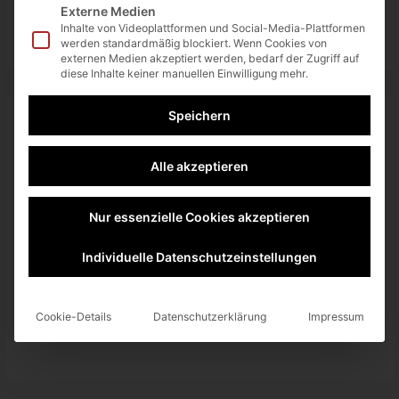
Externe Medien
Inhalte von Videoplattformen und Social-Media-Plattformen
werden standardmäßig blockiert. Wenn Cookies von
externen Medien akzeptiert werden, bedarf der Zugriff auf
diese Inhalte keiner manuellen Einwilligung mehr.
Speichern
About The Author
Alle akzeptieren
Nur essenzielle Cookies akzeptieren
Individuelle Datenschutzeinstellungen
Spoonie
Gründer von tech4blog.de, sowie begeisterungsfähiger
Technik - Nerd, Marvel Fan und Gelegenheitsspieler.
Cookie-Details
Datenschutzerklärung
Impressum
PayPal - Trinkgeld: https://paypal.me/t4bspoonie