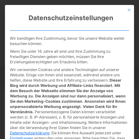
Zum
Suc
Inhalt
Mit die
Datenschutzeinstellungen
springen
Wir benötigen Ihre Zustimmung, bevor Sie unsere Website weiter
besuchen können.
Wenn Sie unter 16 Jahre alt sind und Ihre Zustimmung zu
freiwilligen Diensten geben möchten, müssen Sie Ihre
Erziehungsberechtigten um Erlaubnis bitten.
Wir verwenden Cookies und andere Technologien auf unserer
Website. Einige von ihnen sind essenziell, während andere uns
Startseite
Tipps
Tutorials
Tests
helfen, diese Website und Ihre Erfahrung zu verbessern.
Dieser
Blog wird durch Werbung und Affiliate-Links finanziert. Mit
dem Besuch der Webseite stimmen Sie der Anzeige von
Werbung zu. Die Anzeigen sind nur dann personalisiert, wenn
Startseite
»
News
Sie den Marketing-Cookies zustimmen. Ansonsten wird Ihnen
Google Store: Sommerangebote
unpersonalisierte Werbung angezeigt. Vielen Dank für Ihr
Verständnis.
Personenbezogene Daten können verarbeitet
vom 04. bis 10. Juli
werden (z. B. IP-Adressen), z. B. für personalisierte Anzeigen und
Inhalte oder Anzeigen- und Inhaltsmessung.
Weitere Informationen
03.07.2022
/ Von
Spoonie
/
Schreibe einen Kommentar
/
1
über die Verwendung Ihrer Daten finden Sie in unserer
Datenschutzerklärung
.
Sie können Ihre Auswahl jederzeit unter
minute of reading
Einstellungen
widerrufen oder anpassen.
Bitte beachten Sie, dass