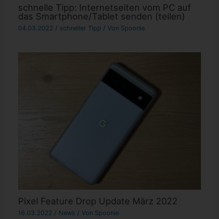
schnelle Tipp: Internetseiten vom PC auf
das Smartphone/Tablet senden (teilen)
04.03.2022
/
schneller Tipp
/ Von
Spoonie
Pixel Feature Drop Update März 2022
16.03.2022
/
News
/ Von
Spoonie