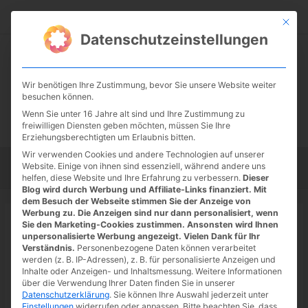
Zum
Suc
Inhalt
Mit die
Datenschutzeinstellungen
springen
Wir benötigen Ihre Zustimmung, bevor Sie unsere Website weiter
besuchen können.
Wenn Sie unter 16 Jahre alt sind und Ihre Zustimmung zu
freiwilligen Diensten geben möchten, müssen Sie Ihre
Erziehungsberechtigten um Erlaubnis bitten.
Wir verwenden Cookies und andere Technologien auf unserer
Website. Einige von ihnen sind essenziell, während andere uns
Startseite
Tipps
Tutorials
Tests
helfen, diese Website und Ihre Erfahrung zu verbessern.
Dieser
Blog wird durch Werbung und Affiliate-Links finanziert. Mit
dem Besuch der Webseite stimmen Sie der Anzeige von
Werbung zu. Die Anzeigen sind nur dann personalisiert, wenn
Startseite
»
News
Sie den Marketing-Cookies zustimmen. Ansonsten wird Ihnen
Kino: Pixar’s LIGHTYEAR Trailer und
unpersonalisierte Werbung angezeigt. Vielen Dank für Ihr
Verständnis.
Personenbezogene Daten können verarbeitet
Starttermin
werden (z. B. IP-Adressen), z. B. für personalisierte Anzeigen und
Inhalte oder Anzeigen- und Inhaltsmessung.
Weitere Informationen
31.05.2022
/ Von
Spoonie
/
Schreibe einen Kommentar
/
1
über die Verwendung Ihrer Daten finden Sie in unserer
Datenschutzerklärung
.
Sie können Ihre Auswahl jederzeit unter
minute of reading
Einstellungen
widerrufen oder anpassen.
Bitte beachten Sie, dass