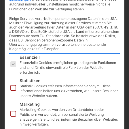
aufgrund individueller Einstellungen möglicherweise nicht alle
Der aus Toy Story bekannte Buzz Lightyear bekommt einen
Funktionen der Website zur Verfügung stehen.
eigenen Film spendiert –
LIGHTYEAR
. Der von
Pixar
kommende
Animationsfilm
startet ab dem
16. Juni
in den
Einige Services verarbeiten personenbezogene Daten in den USA.
Mit Ihrer Einwilligung zur Nutzung dieser Services stimmen Sie
deutschen Kinos.
auch der Verarbeitung Ihrer Daten in den USA gemäß Art. 49 (1) lit.
a DSGVO zu. Das EuGH stuft die USA als Land mit unzureichendem
Datenschutz nach EU-Standards ein. So besteht etwa das Risiko,
dass US-Behörden personenbezogene Daten in
Überwachungsprogrammen verarbeiten, ohne bestehende
Klagemöglichkeit für Europäer.
Es folgt eine Liste der Service-Gruppen, für die eine Einwilligun
Essenziell
Essenzielle Cookies ermöglichen grundlegende Funktionen
und sind für die einwandfreie Funktion der Website
erforderlich.
Statistiken
Statistik Cookies erfassen Informationen anonym. Diese
Informationen helfen uns zu verstehen, wie unsere Besucher
unsere Website nutzen.
Marketing
Marketing-Cookies werden von Drittanbietern oder
Publishern verwendet, um personalisierte Werbung
anzuzeigen. Sie tun dies, indem sie Besucher über Websites
Sie sehen gerade einen Platzhalterinhalt
hinweg verfolgen.
von
YouTube
. Um auf den eigentlichen