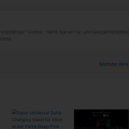
ungsfähiger Technik - Nerd, Marvel Fan und Gelegenheitsspiel
poonie
Nächster Beit