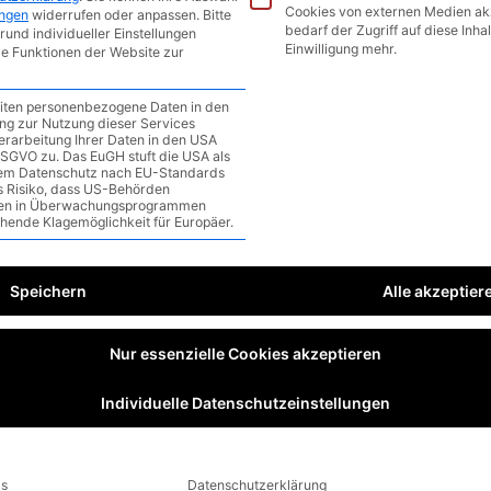
piderman Gameplay Trailer
Cookies von externen Medien ak
ungen
widerrufen oder anpassen.
Bitte
bedarf der Zugriff auf diese Inha
rund individueller Einstellungen
Einwilligung mehr.
le Funktionen der Website zur
ommentar
/
1 minute of reading
eiten personenbezogene Daten in den
gung zur Nutzung dieser Services
ight Suns
für PC (Steam und Epic Games Store),
erarbeitung Ihrer Daten in den USA
a DSGVO zu. Das EuGH stuft die USA als
Series S/X.
em Datenschutz nach EU-Standards
as Risiko, dass US-Behörden
en in Überwachungsprogrammen
l ein taktisches, rundenbasiertes Rollenspiel im Marvel-
ehende Klagemöglichkeit für Europäer.
 einem Team von maximal drei Helden gespielt,
orm von Spielkarten vor der Partie zugeteilt werden. In
Speichern
Alle akzeptier
chs Minuten Gameplay von Spiderman zu sehen.
Nur essenzielle Cookies akzeptieren
Individuelle Datenschutzeinstellungen
ls
Datenschutzerklärung