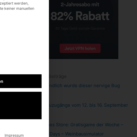
zeptiert werden,
lte keiner manuellen
neueste Beiträge
en
Pixel 6: endlich wurde dieser nervige Bug
gefixt
Xbox: Neuzugänge vom 12. bis 16. September
2022
Epic Games Store: Gratisgame der Woche –
Hundred Days – Weinbausimulator
Impressum