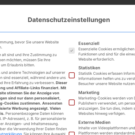
Datenschutzeinstellungen
Es folgt eine Liste der Service
timmung, bevor Sie unsere Website
Essenziell
n.
Essenzielle Cookies ermögliche
Funktionen und sind für die einw
 alt sind und Ihre Zustimmung zu
Website erforderlich.
eben möchten, müssen Sie Ihre
um Erlaubnis bitten.
Statistiken
 und andere Technologien auf unserer
Statistik Cookies erfassen Infor
en sind essenziell, während andere uns
Informationen helfen uns zu vers
nd Ihre Erfahrung zu verbessern.
Dieser
Besucher unsere Website nutzen
g und Affiliate-Links finanziert. Mit
Marketing
ite stimmen Sie der Anzeige von
gen sind nur dann personalisiert,
Marketing-Cookies werden von D
ng-Cookies zustimmen. Ansonsten
Publishern verwendet, um perso
isierte Werbung angezeigt. Vielen
anzuzeigen. Sie tun dies, indem 
is.
Personenbezogene Daten können
Websites hinweg verfolgen.
. IP-Adressen), z. B. für personalisierte
Externe Medien
der Anzeigen- und Inhaltsmessung.
Inhalte von Videoplattformen un
über die Verwendung Ihrer Daten finden
Plattformen werden standardmäß
utzerklärung
.
Sie können Ihre Auswahl