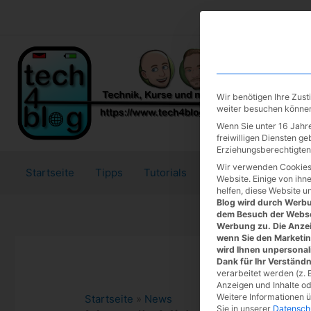
Zum
Inhalt
springen
Wir benötigen Ihre Zus
weiter besuchen könne
Wenn Sie unter 16 Jahre
freiwilligen Diensten g
Erziehungsberechtigten 
Wir verwenden Cookies
Startseite
Tipps
Tutorials
Tests
Website. Einige von ihn
helfen, diese Website u
Blog wird durch Werbun
dem Besuch der Webse
Werbung zu. Die Anzei
wenn Sie den Marketi
wird Ihnen unpersonal
Dank für Ihr Verständn
verarbeitet werden (z. B
Anzeigen und Inhalte o
Weitere Informationen 
Startseite
»
News
Sie in unserer
Datensch