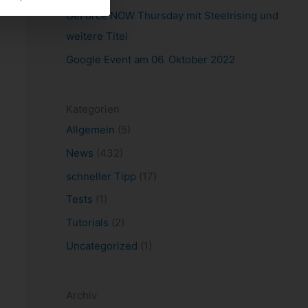
GeForce NOW Thursday mit Steelrising und
weitere Titel
Google Event am 06. Oktober 2022
Kategorien
Allgemein
(5)
News
(432)
schneller Tipp
(17)
Tests
(1)
Tutorials
(2)
Uncategorized
(1)
Archiv