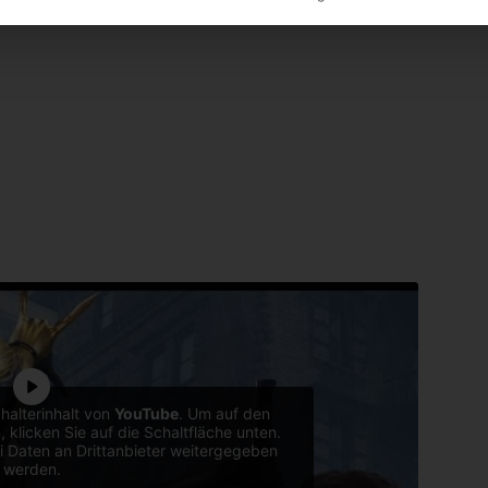
halterinhalt von
YouTube
. Um auf den
, klicken Sie auf die Schaltfläche unten.
i Daten an Drittanbieter weitergegeben
werden.