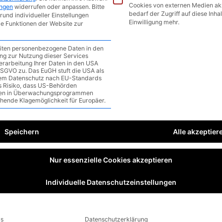
 bis zum 12.06
Cookies von externen Medien ak
ungen
widerrufen oder anpassen.
Bitte
bedarf der Zugriff auf diese Inha
rund individueller Einstellungen
ommentar
/
1 minute of reading
Einwilligung mehr.
le Funktionen der Website zur
eiten personenbezogene Daten in den
gung zur Nutzung dieser Services
erarbeitung Ihrer Daten in den USA
a DSGVO zu. Das EuGH stuft die USA als
em Datenschutz nach EU-Standards
as Risiko, dass US-Behörden
en in Überwachungsprogrammen
ehende Klagemöglichkeit für Europäer.
Speichern
Alle akzeptier
Nur essenzielle Cookies akzeptieren
Individuelle Datenschutzeinstellungen
ls
Datenschutzerklärung