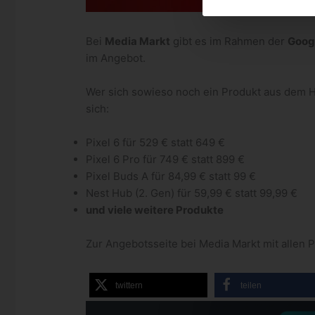
Bei
Media Markt
gibt es im Rahmen der
Goog
im Angebot.
Wer sich sowieso noch ein Produkt aus dem H
sich:
Pixel 6 für 529 € statt 649 €
Pixel 6 Pro für 749 € statt 899 €
Pixel Buds A für 84,99 € statt 99 €
Nest Hub (2. Gen) für 59,99 € statt 99,99 €
und viele weitere Produkte
Zur Angebotsseite bei Media Markt mit allen 
twittern
teilen