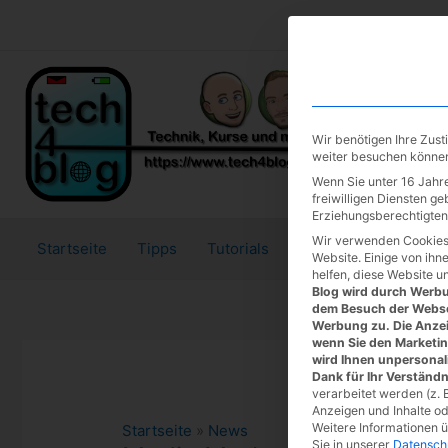
Zum
Inhalt
springen
Wir benötigen Ihre Zus
weiter besuchen könne
Wenn Sie unter 16 Jahre
freiwilligen Diensten g
Erziehungsberechtigten 
Wir verwenden Cookies
Startseite
Tipps
Tutorials
Tests
Website. Einige von ihn
helfen, diese Website u
Blog wird durch Werbun
dem Besuch der Webse
Werbung zu. Die Anzei
wenn Sie den Marketi
wird Ihnen unpersonal
Dank für Ihr Verständn
verarbeitet werden (z. B
Anzeigen und Inhalte o
Weitere Informationen 
Startseite
»
News
Sie in unserer
Datensch