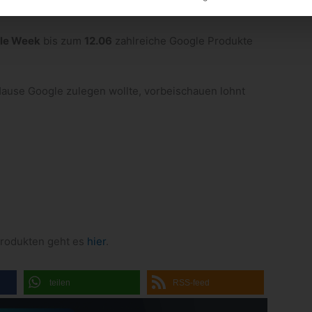
le Week
bis zum
12.06
zahlreiche Google Produkte
ause Google zulegen wollte, vorbeischauen lohnt
Produkten geht es
hier
.
teilen
RSS-feed