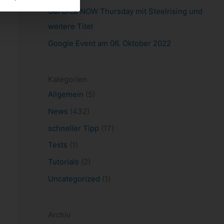
GeForce NOW Thursday mit Steelrising und
weitere Titel
Google Event am 06. Oktober 2022
Kategorien
Allgemein
(5)
News
(432)
schneller Tipp
(17)
Tests
(1)
Tutorials
(2)
Uncategorized
(1)
Archiv