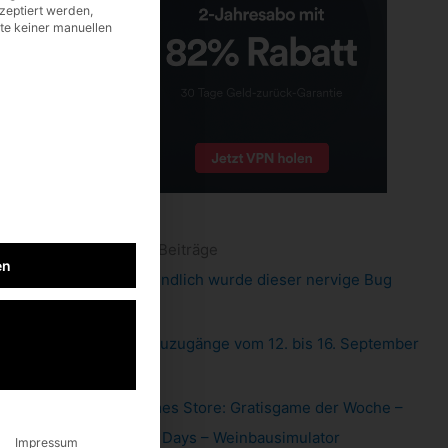
zeptiert werden,
lte keiner manuellen
neueste Beiträge
en
Pixel 6: endlich wurde dieser nervige Bug
gefixt
Xbox: Neuzugänge vom 12. bis 16. September
2022
Epic Games Store: Gratisgame der Woche –
Hundred Days – Weinbausimulator
Impressum