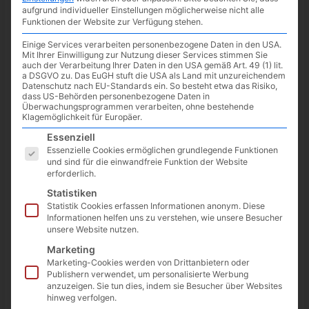
aufgrund individueller Einstellungen möglicherweise nicht alle
Und nochmal eine Netflix Anime-Serie –
Bastard!! Der Gott der
Funktionen der Website zur Verfügung stehen.
Zerstörung
. Los geht es ab dem
30. Juni
.
Einige Services verarbeiten personenbezogene Daten in den USA.
Mit Ihrer Einwilligung zur Nutzung dieser Services stimmen Sie
Beschreibung von Netflix:
auch der Verarbeitung Ihrer Daten in den USA gemäß Art. 49 (1) lit.
a DSGVO zu. Das EuGH stuft die USA als Land mit unzureichendem
Datenschutz nach EU-Standards ein. So besteht etwa das Risiko,
400 Jahre nach dem Zusammenbruch der modernen
dass US-Behörden personenbezogene Daten in
Zivilisation wird die Welt von einem Chaos aus Schwertern
Überwachungsprogrammen verarbeiten, ohne bestehende
und Magie beherrscht. Angeführt von den extrem mächtigen
Klagemöglichkeit für Europäer.
vier Himmelskönigen hat die Armee der dunklen Rebellen
Es folgt eine Liste der Service-Gruppen, für die eine Einwilligun
Essenziell
Pläne, die Göttin der Zerstörung Anthrasax wiederauferstehen
Essenzielle Cookies ermöglichen grundlegende Funktionen
und sind für die einwandfreie Funktion der Website
zu lassen, und erweitert ihren Herrschaftsbereich, um
erforderlich.
letztendlich die Kontrolle über die Welt zu erlangen. Das
Statistiken
Königreich Metallicana auf dem Central Metallion Continent
Statistik Cookies erfassen Informationen anonym. Diese
wird von der durch einen Zauberer angeführten Armee der
Informationen helfen uns zu verstehen, wie unsere Besucher
dunklen Rebellen überfallen. Tia Noto Yoko, die Tochter des
unsere Website nutzen.
Hohepriesters, muss eine Entscheidung fällen, um das
Marketing
Königreich zu retten: Sie muss den alten großen Zauberer, der
Marketing-Cookies werden von Drittanbietern oder
einst die Welt beherrschen wollte und der im Körper ihres
Publishern verwendet, um personalisierte Werbung
Sandkastenfreunds Lucien Renren versiegelt ist,
anzuzeigen. Sie tun dies, indem sie Besucher über Websites
hinweg verfolgen.
wiederauferstehen lassen. Um das Siegel zu brechen, genügt