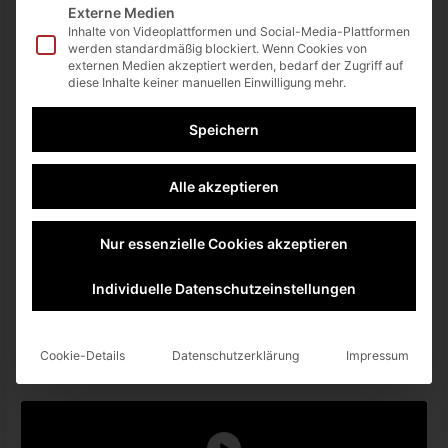
der Kuss einer Jungfrau. Angesichts der drohenden Gefahr
Externe Medien
küsst Yoko Lucien und in diesem Moment füllt sich der Raum
Inhalte von Videoplattformen und Social-Media-Plattformen
werden standardmäßig blockiert. Wenn Cookies von
mit einer dunklen und mächtigen Energie. Der stärkste,
externen Medien akzeptiert werden, bedarf der Zugriff auf
wildeste und attraktivste Protagonist, der legendäre Zauberer
diese Inhalte keiner manuellen Einwilligung mehr.
Dark Schneider, ist endlich wiederauferstanden!
Speichern
Dark Schneider – was für ein cooler Name 🙂
Alle akzeptieren
Nur essenzielle Cookies akzeptieren
Individuelle Datenschutzeinstellungen
Cookie-Details
Datenschutzerklärung
Impressum