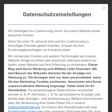
Zum
Suc
Inhalt
Mit die
Datenschutzeinstellungen
springen
Wir benötigen Ihre Zustimmung, bevor Sie unsere Website weiter
besuchen können.
Wenn Sie unter 16 Jahre alt sind und Ihre Zustimmung zu
freiwilligen Diensten geben möchten, müssen Sie Ihre
Erziehungsberechtigten um Erlaubnis bitten.
Wir verwenden Cookies und andere Technologien auf unserer
Website. Einige von ihnen sind essenziell, während andere uns
Startseite
Tipps
Tutorials
Tests
helfen, diese Website und Ihre Erfahrung zu verbessern.
Dieser
Blog wird durch Werbung und Affiliate-Links finanziert. Mit
dem Besuch der Webseite stimmen Sie der Anzeige von
Werbung zu. Die Anzeigen sind nur dann personalisiert, wenn
Startseite
»
News
Sie den Marketing-Cookies zustimmen. Ansonsten wird Ihnen
Netflix: Highlights im April 2022
unpersonalisierte Werbung angezeigt. Vielen Dank für Ihr
Verständnis.
Personenbezogene Daten können verarbeitet
werden (z. B. IP-Adressen), z. B. für personalisierte Anzeigen und
05.04.2022
/ Von
Spoonie
/
Schreibe einen Kommentar
/
1
Inhalte oder Anzeigen- und Inhaltsmessung.
Weitere Informationen
minute of reading
über die Verwendung Ihrer Daten finden Sie in unserer
Datenschutzerklärung
.
Sie können Ihre Auswahl jederzeit unter
Einstellungen
widerrufen oder anpassen.
Bitte beachten Sie, dass