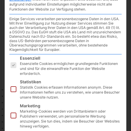
aufgrund individueller Einstellungen möglicherweise nicht alle
Funktionen der Website zur Verfügung stehen.
Einige Services verarbeiten personenbezogene Daten in den USA.
Mit Ihrer Einwilligung zur Nutzung dieser Services stimmen Sie
auch der Verarbeitung Ihrer Daten in den USA gemäß Art. 49 (1) lit.
a DSGVO zu. Das EuGH stuft die USA als Land mit unzureichendem
Datenschutz nach EU-Standards ein. So besteht etwa das Risiko,
dass US-Behörden personenbezogene Daten in
Überwachungsprogrammen verarbeiten, ohne bestehende
Klagemöglichkeit für Europäer.
Es folgt eine Liste der Service-Gruppen, für die eine Einwilligun
Essenziell
Essenzielle Cookies ermöglichen grundlegende Funktionen
und sind für die einwandfreie Funktion der Website
Neuer Monat, neue Filme und Serien bei Netflix:
erforderlich.
Statistiken
Filme
Statistik Cookies erfassen Informationen anonym. Diese
01. April:
Bohemian Rhapsody
Informationen helfen uns zu verstehen, wie unsere Besucher
06. April:
21 Bridges
unsere Website nutzen.
08. April:
The In Between
Marketing
10. April:
Fack Ju Göthe 3
Marketing-Cookies werden von Drittanbietern oder
15. April:
Choose Or Die
Publishern verwendet, um personalisierte Werbung
anzuzeigen. Sie tun dies, indem sie Besucher über Websites
22. April:
Because Of You
hinweg verfolgen.
25. April:
Aquaman