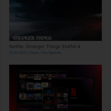
Netflix: Stranger Things Staffel 4
23.03.2022
/
News
/ Von
Spoonie