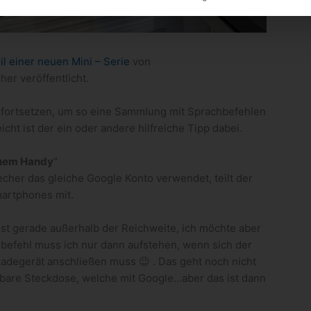
il einer neuen Mini – Serie
von
r veröffentlicht.
 fortsetzen, um so eine Sammlung mit Sprachbefehlen
ht ist der ein oder andere hilfreiche Tipp dabei.
inem Handy
“
her das gleiche Google Konto verwendet, teilt der
artphones mit.
ist gerade außerhalb der Reichweite, ich möchte aber
chbefehl muss ich nur dann aufstehen, wenn sich der
Ladegerät anschließen muss 😉 . Das geht noch nicht
tbare Steckdose, welche mit Google…aber das ist dann