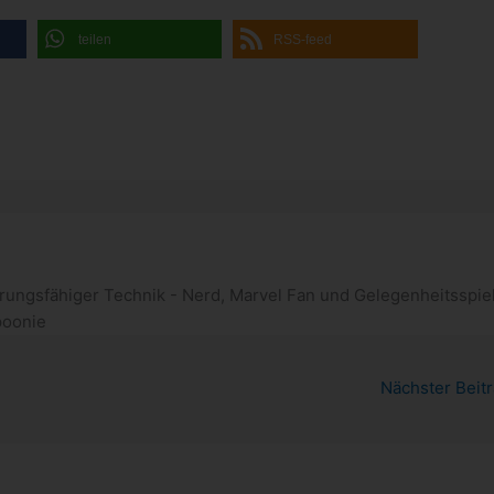
teilen
RSS-feed
rungsfähiger Technik - Nerd, Marvel Fan und Gelegenheitsspiel
poonie
Nächster Beit