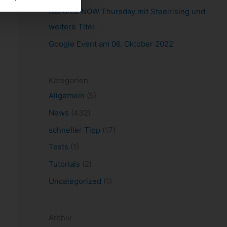
GeForce NOW Thursday mit Steelrising und
weitere Titel
Google Event am 06. Oktober 2022
Kategorien
Allgemein
(5)
News
(432)
schneller Tipp
(17)
Tests
(1)
Tutorials
(2)
Uncategorized
(1)
Archiv