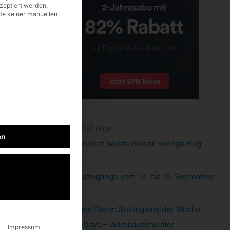
zeptiert werden,
lte keiner manuellen
neueste Beiträge
en
Pixel 6: endlich wurde dieser nervige Bug
gefixt
Xbox: Neuzugänge vom 12. bis 16. September
2022
Epic Games Store: Gratisgame der Woche –
Hundred Days – Weinbausimulator
Impressum