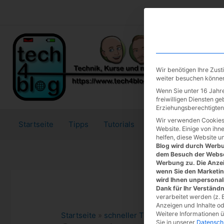
Zum
Inhalt
springen
Wir benötigen Ihre Zus
weiter besuchen könne
Wenn Sie unter 16 Jahre
freiwilligen Diensten g
Erziehungsberechtigten 
Wir verwenden Cookies
Startseite
Tipps
Tutorials
Tests
Website. Einige von ihn
helfen, diese Website u
Blog wird durch Werbun
dem Besuch der Webse
Werbung zu. Die Anzei
wenn Sie den Marketi
wird Ihnen unpersonal
Dank für Ihr Verständn
verarbeitet werden (z. B
Anzeigen und Inhalte o
Weitere Informationen 
Startseite
»
schneller Tipp
Sie in unserer
Datensch