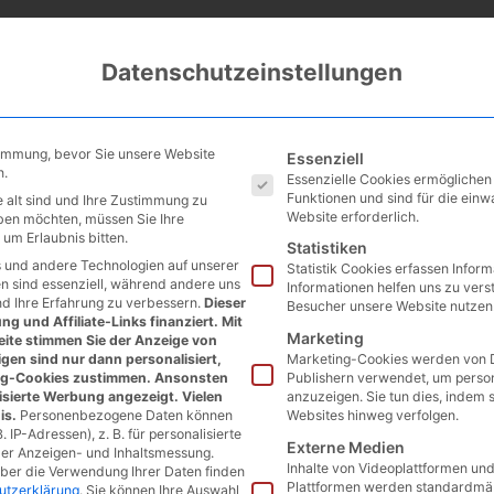
Datenschutzeinstellungen
Es folgt eine Liste der Service
timmung, bevor Sie unsere Website
Essenziell
n.
Essenzielle Cookies ermögliche
Funktionen und sind für die einw
 alt sind und Ihre Zustimmung zu
Website erforderlich.
eben möchten, müssen Sie Ihre
um Erlaubnis bitten.
Statistiken
 und andere Technologien auf unserer
Statistik Cookies erfassen Infor
en sind essenziell, während andere uns
Informationen helfen uns zu vers
nd Ihre Erfahrung zu verbessern.
Dieser
Besucher unsere Website nutzen
g und Affiliate-Links finanziert. Mit
Marketing
ite stimmen Sie der Anzeige von
gen sind nur dann personalisiert,
Marketing-Cookies werden von D
ng-Cookies zustimmen. Ansonsten
Publishern verwendet, um perso
isierte Werbung angezeigt. Vielen
anzuzeigen. Sie tun dies, indem 
is.
Personenbezogene Daten können
Websites hinweg verfolgen.
. IP-Adressen), z. B. für personalisierte
Externe Medien
der Anzeigen- und Inhaltsmessung.
Inhalte von Videoplattformen un
über die Verwendung Ihrer Daten finden
Plattformen werden standardmäß
utzerklärung
.
Sie können Ihre Auswahl