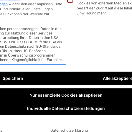
 2): Akkustand vom
Cookies von externen Medien ak
ungen
widerrufen oder anpassen.
Bitte
bedarf der Zugriff auf diese Inha
rund individueller Einstellungen
Einwilligung mehr.
le Funktionen der Website zur
ommentar
/
1 minute of reading
eiten personenbezogene Daten in den
gung zur Nutzung dieser Services
erarbeitung Ihrer Daten in den USA
a DSGVO zu. Das EuGH stuft die USA als
em Datenschutz nach EU-Standards
as Risiko, dass US-Behörden
en in Überwachungsprogrammen
ehende Klagemöglichkeit für Europäer.
Speichern
Alle akzeptier
Nur essenzielle Cookies akzeptieren
Individuelle Datenschutzeinstellungen
ls
Datenschutzerklärung