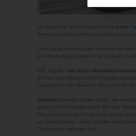
Vor etwa zwei Wochen habe ich den
ersten Te
Anwendungsmöglichkeiten smarter Lautspreche
Diese Serie möchte in den nächsten Monaten
und Anwendungsszenarien aufzubauen. Vielleic
“OK, Google –
wie ist der Akkustand von me
Wird auf dem Handy und dem Google Lautsprec
Lautsprecher den aktuellen Akkustand des Sm
Szenario:
Ich liege auf der Couch, das Handy 
wissen, ob ich es laden sollte. Mit dem Spra
Akku tatsächlich dem Ende neigt und ich das 
per Sprachbefehl – außer ich habe eine schal
Thema eines weiteren Teils.