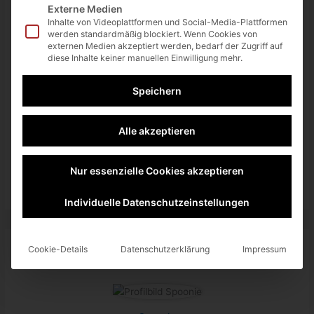
Externe Medien
Somit kann ohne Installation direkt losgespielt werden.
Inhalte von Videoplattformen und Social-Media-Plattformen
werden standardmäßig blockiert. Wenn Cookies von
Zu
Stadia
.
externen Medien akzeptiert werden, bedarf der Zugriff auf
diese Inhalte keiner manuellen Einwilligung mehr.
Viel Spaß dabei!
Speichern
twittern
teilen
teilen
Alle akzeptieren
teilen
RSS-feed
Nur essenzielle Cookies akzeptieren
Individuelle Datenschutzeinstellungen
Cookie-Details
Datenschutzerklärung
Impressum
About The Author