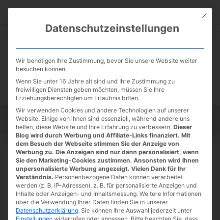
Zum
Suc
Inhalt
Mit die
Datenschutzeinstellungen
springen
Wir benötigen Ihre Zustimmung, bevor Sie unsere Website weiter
besuchen können.
Wenn Sie unter 16 Jahre alt sind und Ihre Zustimmung zu
freiwilligen Diensten geben möchten, müssen Sie Ihre
Erziehungsberechtigten um Erlaubnis bitten.
Wir verwenden Cookies und andere Technologien auf unserer
Website. Einige von ihnen sind essenziell, während andere uns
Startseite
Tipps
Tutorials
Tests
helfen, diese Website und Ihre Erfahrung zu verbessern.
Dieser
Blog wird durch Werbung und Affiliate-Links finanziert. Mit
dem Besuch der Webseite stimmen Sie der Anzeige von
Werbung zu. Die Anzeigen sind nur dann personalisiert, wenn
Startseite
»
News
Sie den Marketing-Cookies zustimmen. Ansonsten wird Ihnen
Stadia: Humankind für 120 Minuten
unpersonalisierte Werbung angezeigt. Vielen Dank für Ihr
Verständnis.
Personenbezogene Daten können verarbeitet
kostenlos spielen
werden (z. B. IP-Adressen), z. B. für personalisierte Anzeigen und
Inhalte oder Anzeigen- und Inhaltsmessung.
Weitere Informationen
24.04.2022
/ Von
Spoonie
/
Schreibe einen Kommentar
/
1
über die Verwendung Ihrer Daten finden Sie in unserer
Datenschutzerklärung
.
Sie können Ihre Auswahl jederzeit unter
minute of reading
Einstellungen
widerrufen oder anpassen.
Bitte beachten Sie, dass