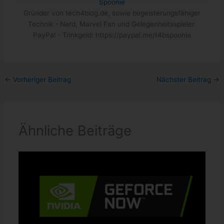
Spoonie
Gründer von tech4blog.de, sowie begeisterungsfähiger
Technik - Nerd, Marvel Fan und Gelegenheitsspieler.
PayPal - Trinkgeld: https://paypal.me/t4bspoonie
←
Vorheriger Beitrag
Nächster Beitrag
→
Ähnliche Beiträge