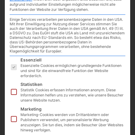
aufgrund individueller Einstellungen möglicherweise nicht alle
Funktionen der Website zur Verfügung stehen.
Einige Services verarbeiten personenbezogene Daten in den USA.
Mit Ihrer Einwilligung zur Nutzung dieser Services stimmen Sie
auch der Verarbeitung Ihrer Daten in den USA gemäß Art. 49 (1) lit.
a DSGVO zu. Das EuGH stuft die USA als Land mit unzureichendem
Datenschutz nach EU-Standards ein. So besteht etwa das Risiko,
dass US-Behörden personenbezogene Daten in
Überwachungsprogrammen verarbeiten, ohne bestehende
Klagemöglichkeit für Europäer.
Es folgt eine Liste der Service-Gruppen, für die eine Einwilligun
Essenziell
Essenzielle Cookies ermöglichen grundlegende Funktionen
und sind für die einwandfreie Funktion der Website
erforderlich.
Wer Humankind, den Herausforderer von Sid Meier’s
Statistiken
Civilization, noch nicht kennt oder gerne Mal anspielen
Statistik Cookies erfassen Informationen anonym. Diese
möchte, kann das jetzt für 2 Stunden kostenlos über Google
Informationen helfen uns zu verstehen, wie unsere Besucher
unsere Website nutzen.
Stadia nachholen.
Marketing
Es ist nur ein Google Account notwendig, eine separate Stadia
Marketing-Cookies werden von Drittanbietern oder
Publishern verwendet, um personalisierte Werbung
Anmeldung ist nicht erforderlich. Auch ein Download fällt nicht
anzuzeigen. Sie tun dies, indem sie Besucher über Websites
an, da es sich bei Stadia um einen Cloud-Gaming Anbieter
hinweg verfolgen.
handelt und das Spiel über die Google Server gestreamt wird.