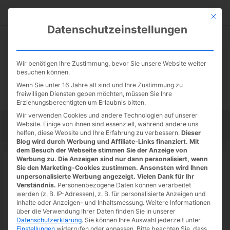
Zum
Suc
Inhalt
Mit die
Datenschutzeinstellungen
springen
Wir benötigen Ihre Zustimmung, bevor Sie unsere Website weiter
besuchen können.
Wenn Sie unter 16 Jahre alt sind und Ihre Zustimmung zu
freiwilligen Diensten geben möchten, müssen Sie Ihre
Erziehungsberechtigten um Erlaubnis bitten.
Wir verwenden Cookies und andere Technologien auf unserer
Website. Einige von ihnen sind essenziell, während andere uns
Startseite
Tipps
Tutorials
Tests
helfen, diese Website und Ihre Erfahrung zu verbessern.
Dieser
Blog wird durch Werbung und Affiliate-Links finanziert. Mit
dem Besuch der Webseite stimmen Sie der Anzeige von
Werbung zu. Die Anzeigen sind nur dann personalisiert, wenn
Startseite
»
News
Sie den Marketing-Cookies zustimmen. Ansonsten wird Ihnen
Stranger Things: Spin-off und
unpersonalisierte Werbung angezeigt. Vielen Dank für Ihr
Verständnis.
Personenbezogene Daten können verarbeitet
Bühnenstück geplant
werden (z. B. IP-Adressen), z. B. für personalisierte Anzeigen und
Inhalte oder Anzeigen- und Inhaltsmessung.
Weitere Informationen
08.07.2022
/ Von
Spoonie
/
Schreibe einen Kommentar
/
1
über die Verwendung Ihrer Daten finden Sie in unserer
Datenschutzerklärung
.
Sie können Ihre Auswahl jederzeit unter
minute of reading
Einstellungen
widerrufen oder anpassen.
Bitte beachten Sie, dass