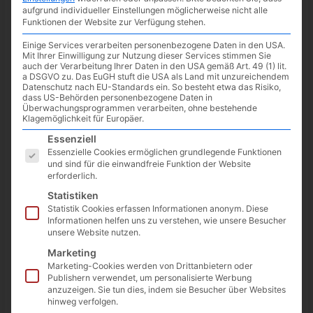
aufgrund individueller Einstellungen möglicherweise nicht alle
Funktionen der Website zur Verfügung stehen.
Einige Services verarbeiten personenbezogene Daten in den USA.
Mit Ihrer Einwilligung zur Nutzung dieser Services stimmen Sie
auch der Verarbeitung Ihrer Daten in den USA gemäß Art. 49 (1) lit.
a DSGVO zu. Das EuGH stuft die USA als Land mit unzureichendem
Datenschutz nach EU-Standards ein. So besteht etwa das Risiko,
dass US-Behörden personenbezogene Daten in
Überwachungsprogrammen verarbeiten, ohne bestehende
Klagemöglichkeit für Europäer.
Es folgt eine Liste der Service-Gruppen, für die eine Einwilligun
Essenziell
Essenzielle Cookies ermöglichen grundlegende Funktionen
und sind für die einwandfreie Funktion der Website
erforderlich.
In einem kurzen Tweet hat Netflix mitgeteilt, dass die Duffer-
Statistiken
Brüder an einem
Live-Action-Spin-Off von Stranger Things
Statistik Cookies erfassen Informationen anonym. Diese
und einem
Bühnenstück
arbeiten. Wir werden in naher
Informationen helfen uns zu verstehen, wie unsere Besucher
unsere Website nutzen.
Zukunft bestimmt noch mehr darüber erfahren. Eine
5. Staffel
Stranger Things
ist ja auch schon sicher.
Marketing
Marketing-Cookies werden von Drittanbietern oder
Publishern verwendet, um personalisierte Werbung
anzuzeigen. Sie tun dies, indem sie Besucher über Websites
hinweg verfolgen.