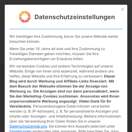
Zum
Suc
Inhalt
Mit die
Datenschutzeinstellungen
springen
Wir benötigen Ihre Zustimmung, bevor Sie unsere Website weiter
besuchen können.
Wenn Sie unter 16 Jahre alt sind und Ihre Zustimmung zu
freiwilligen Diensten geben möchten, müssen Sie Ihre
Erziehungsberechtigten um Erlaubnis bitten.
Wir verwenden Cookies und andere Technologien auf unserer
Website. Einige von ihnen sind essenziell, während andere uns
Startseite
Tipps
Tutorials
Tests
helfen, diese Website und Ihre Erfahrung zu verbessern.
Dieser
Blog wird durch Werbung und Affiliate-Links finanziert. Mit
dem Besuch der Webseite stimmen Sie der Anzeige von
Werbung zu. Die Anzeigen sind nur dann personalisiert, wenn
Startseite
»
News
Sie den Marketing-Cookies zustimmen. Ansonsten wird Ihnen
PlayStation: Plus Neuzugänge am
unpersonalisierte Werbung angezeigt. Vielen Dank für Ihr
Verständnis.
Personenbezogene Daten können verarbeitet
16. August 2022
werden (z. B. IP-Adressen), z. B. für personalisierte Anzeigen und
Inhalte oder Anzeigen- und Inhaltsmessung.
Weitere Informationen
16.08.2022
/ Von
Spoonie
/
Schreibe einen Kommentar
/
1
über die Verwendung Ihrer Daten finden Sie in unserer
Datenschutzerklärung
.
Sie können Ihre Auswahl jederzeit unter
minute of reading
Einstellungen
widerrufen oder anpassen.
Bitte beachten Sie, dass