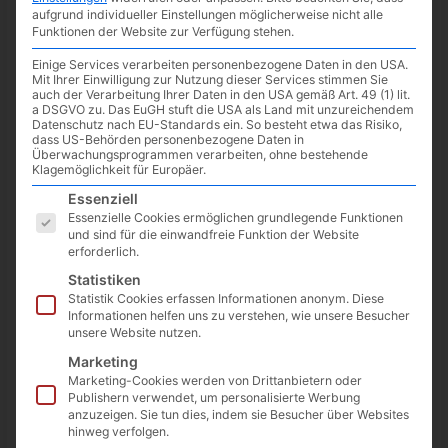
aufgrund individueller Einstellungen möglicherweise nicht alle
Funktionen der Website zur Verfügung stehen.
Einige Services verarbeiten personenbezogene Daten in den USA.
Mit Ihrer Einwilligung zur Nutzung dieser Services stimmen Sie
auch der Verarbeitung Ihrer Daten in den USA gemäß Art. 49 (1) lit.
a DSGVO zu. Das EuGH stuft die USA als Land mit unzureichendem
Datenschutz nach EU-Standards ein. So besteht etwa das Risiko,
dass US-Behörden personenbezogene Daten in
Überwachungsprogrammen verarbeiten, ohne bestehende
Klagemöglichkeit für Europäer.
Es folgt eine Liste der Service-Gruppen, für die eine Einwilligun
Essenziell
Essenzielle Cookies ermöglichen grundlegende Funktionen
und sind für die einwandfreie Funktion der Website
erforderlich.
Für alle PlayStation Plus Premium und Extra Abonnenten, gibt
Statistiken
es ab dem
16. August 2022
folgende neue Titel:
Statistik Cookies erfassen Informationen anonym. Diese
Informationen helfen uns zu verstehen, wie unsere Besucher
unsere Website nutzen.
Yakuza 0
16. August 2022
Marketing
Yakuza-Kiwami
16. August 2022
Marketing-Cookies werden von Drittanbietern oder
Publishern verwendet, um personalisierte Werbung
Yakuza Kiwami 2
16. August 2022
anzuzeigen. Sie tun dies, indem sie Besucher über Websites
hinweg verfolgen.
Dead by Daylight
16. August 2022