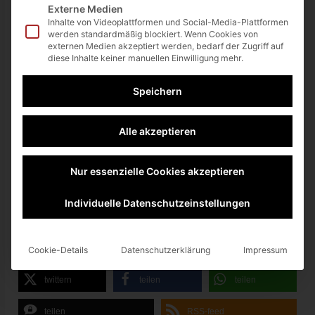
Externe Medien
Inhalte von Videoplattformen und Social-Media-Plattformen
Tom Clancy’s Ghost Recon Wildlands
16. August 2022
werden standardmäßig blockiert. Wenn Cookies von
externen Medien akzeptiert werden, bedarf der Zugriff auf
Bugsnax
16. August 2022
diese Inhalte keiner manuellen Einwilligung mehr.
Metro Exodus
16. August 2022
Speichern
Trials of Mana
16. August 2022
Everspace
16. August 2022
Alle akzeptieren
UNO
16. August 2022
Nur essenzielle Cookies akzeptieren
Monopoly Madness
16. August 2022
Monopoly Plus
16. August 2022
Individuelle Datenschutzeinstellungen
Quelle:
PlayStation Blog
Cookie-Details
Datenschutzerklärung
Impressum
twittern
teilen
teilen
teilen
RSS-feed