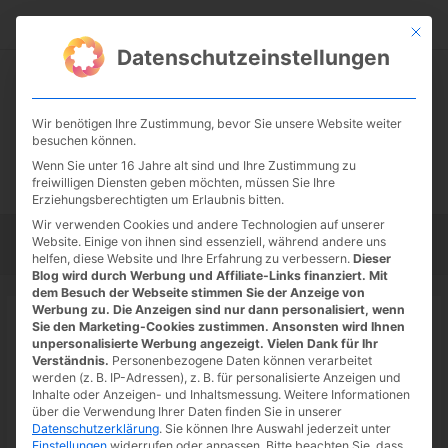
Zum
Suc
Inhalt
Mit die
Datenschutzeinstellungen
springen
Wir benötigen Ihre Zustimmung, bevor Sie unsere Website weiter
besuchen können.
Wenn Sie unter 16 Jahre alt sind und Ihre Zustimmung zu
freiwilligen Diensten geben möchten, müssen Sie Ihre
Erziehungsberechtigten um Erlaubnis bitten.
Wir verwenden Cookies und andere Technologien auf unserer
Website. Einige von ihnen sind essenziell, während andere uns
Startseite
Tipps
Tutorials
Tests
helfen, diese Website und Ihre Erfahrung zu verbessern.
Dieser
Blog wird durch Werbung und Affiliate-Links finanziert. Mit
dem Besuch der Webseite stimmen Sie der Anzeige von
Werbung zu. Die Anzeigen sind nur dann personalisiert, wenn
Startseite
»
News
Sie den Marketing-Cookies zustimmen. Ansonsten wird Ihnen
Trailer zur Resident Evil Village
unpersonalisierte Werbung angezeigt. Vielen Dank für Ihr
Verständnis.
Personenbezogene Daten können verarbeitet
Gold Edition bzw. Winter’s
werden (z. B. IP-Adressen), z. B. für personalisierte Anzeigen und
Inhalte oder Anzeigen- und Inhaltsmessung.
Weitere Informationen
Expansion DLC
über die Verwendung Ihrer Daten finden Sie in unserer
Datenschutzerklärung
.
Sie können Ihre Auswahl jederzeit unter
22.07.2022
/ Von
Spoonie
/
Schreibe einen Kommentar
/
1
Einstellungen
widerrufen oder anpassen.
Bitte beachten Sie, dass