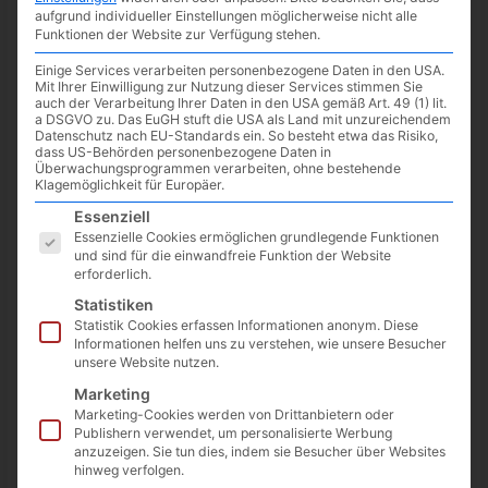
minute of reading
aufgrund individueller Einstellungen möglicherweise nicht alle
Funktionen der Website zur Verfügung stehen.
Am
28. Oktober 2022
erscheint der DLC Winter’s Expansion
Einige Services verarbeiten personenbezogene Daten in den USA.
für Resident Evil Village. Wer das Hauptspiel noch nicht besitzt,
Mit Ihrer Einwilligung zur Nutzung dieser Services stimmen Sie
kann auch direkt zur Gold Edition greifen, die das Hauptspiel
auch der Verarbeitung Ihrer Daten in den USA gemäß Art. 49 (1) lit.
a DSGVO zu. Das EuGH stuft die USA als Land mit unzureichendem
und den DLC beinhaltet.
Datenschutz nach EU-Standards ein. So besteht etwa das Risiko,
dass US-Behörden personenbezogene Daten in
Der DLC bringt drei Neuerungen mit: Third-Person-Modus, The
Überwachungsprogrammen verarbeiten, ohne bestehende
Klagemöglichkeit für Europäer.
Mercenaries Additional Orders und Shadows of Rose. Zu
Es folgt eine Liste der Service-Gruppen, für die eine Einwilligun
Essenziell
meinem ausführlicheren Beitrag geht es
hier
.
Essenzielle Cookies ermöglichen grundlegende Funktionen
und sind für die einwandfreie Funktion der Website
erforderlich.
Statistiken
Statistik Cookies erfassen Informationen anonym. Diese
Informationen helfen uns zu verstehen, wie unsere Besucher
unsere Website nutzen.
Marketing
Marketing-Cookies werden von Drittanbietern oder
Publishern verwendet, um personalisierte Werbung
anzuzeigen. Sie tun dies, indem sie Besucher über Websites
hinweg verfolgen.