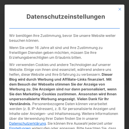
Zum
Suc
Inhalt
Mit die
Datenschutzeinstellungen
springen
Wir benötigen Ihre Zustimmung, bevor Sie unsere Website weiter
besuchen können.
Wenn Sie unter 16 Jahre alt sind und Ihre Zustimmung zu
freiwilligen Diensten geben möchten, müssen Sie Ihre
Erziehungsberechtigten um Erlaubnis bitten.
Wir verwenden Cookies und andere Technologien auf unserer
Website. Einige von ihnen sind essenziell, während andere uns
Startseite
Tipps
Tutorials
Tests
helfen, diese Website und Ihre Erfahrung zu verbessern.
Dieser
Blog wird durch Werbung und Affiliate-Links finanziert. Mit
dem Besuch der Webseite stimmen Sie der Anzeige von
Werbung zu. Die Anzeigen sind nur dann personalisiert, wenn
Startseite
»
News
Sie den Marketing-Cookies zustimmen. Ansonsten wird Ihnen
AVM: FRITZ!Box 5590 Fiber ab Mai
unpersonalisierte Werbung angezeigt. Vielen Dank für Ihr
Verständnis.
Personenbezogene Daten können verarbeitet
im Handel
werden (z. B. IP-Adressen), z. B. für personalisierte Anzeigen und
Inhalte oder Anzeigen- und Inhaltsmessung.
Weitere Informationen
02.05.2022
/ Von
Spoonie
/
Schreibe einen Kommentar
/
2
über die Verwendung Ihrer Daten finden Sie in unserer
Datenschutzerklärung
.
Sie können Ihre Auswahl jederzeit unter
minutes of reading
Einstellungen
widerrufen oder anpassen.
Bitte beachten Sie, dass