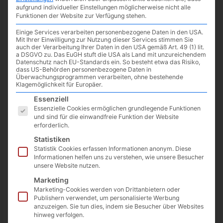
aufgrund individueller Einstellungen möglicherweise nicht alle
Funktionen der Website zur Verfügung stehen.
Einige Services verarbeiten personenbezogene Daten in den USA.
Mit Ihrer Einwilligung zur Nutzung dieser Services stimmen Sie
auch der Verarbeitung Ihrer Daten in den USA gemäß Art. 49 (1) lit.
a DSGVO zu. Das EuGH stuft die USA als Land mit unzureichendem
Datenschutz nach EU-Standards ein. So besteht etwa das Risiko,
dass US-Behörden personenbezogene Daten in
Überwachungsprogrammen verarbeiten, ohne bestehende
Klagemöglichkeit für Europäer.
Es folgt eine Liste der Service-Gruppen, für die eine Einwilligun
Essenziell
Essenzielle Cookies ermöglichen grundlegende Funktionen
und sind für die einwandfreie Funktion der Website
erforderlich.
AVM bringt die
FRITZ!Box 5590 Fiber
in den Handel, welche,
Statistiken
wie der Name bereits vermuten lässt, für Internet via
Statistik Cookies erfassen Informationen anonym. Diese
Glasfaseranschluss
vorgesehen ist. Statt Glasfaser-Dose —
Informationen helfen uns zu verstehen, wie unsere Besucher
unsere Website nutzen.
Glasfaser-Modem — Router, kann die
FRITZ!Box 5590 Fiber
direkt an die Glasfaser-Dose angeschlossen werden, weil diese
Marketing
das Modem bereits integriert hat. Unterstützt werden die
Marketing-Cookies werden von Drittanbietern oder
Publishern verwendet, um personalisierte Werbung
Glasfaserstandards
AON, GPON, XGS-PON
. Somit kann ein
anzuzeigen. Sie tun dies, indem sie Besucher über Websites
separates Glasfaser-Modem eingespart werden, welches zwar
hinweg verfolgen.
in der Regel vom Provider zur Verfügung gestellt wird, aber ein