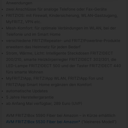
Anwendungen
zwei Anschlüsse für analoge Telefone oder Fax-Geräte
FRITZ!OS: mit Firewall, Kindersicherung, WLAN-Gastzugang,
MyFRITZ, VPN etc.
Mesh-Komfort: für optimale Verbindungen im WLAN, bei der
Telefonie und im Smart Home
verschiedene FRITZ!Repeater- und FRITZ!Powerline-Produkte
erweitern das Heimnetz für jeden Bedarf
Strom, Wärme, Licht: Intelligente Steckdosen FRITZ!DECT
200/210, smarte Heizkörperregler FRITZ!DECT 302/301, die
LED-Lampe FRITZ!DECT 500 und der Taster FRITZ!DECT 440
fürs smarte Wohnen
MyFRITZ!App, FRITZ!App WLAN, FRITZ!App Fon und
FRITZ!App Smart Home ergänzen den Komfort
automatische Updates
5 Jahre Herstellergarantie
ab Anfang Mai verfügbar, 289 Euro (UVP)
AVM FRITZ!Box 5590 Fiber bei Amazon – in Kürze erhältlich
AVM FRITZ!Box 5530 Fiber bei Amazon*
(“kleineres Modell”)