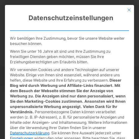
Zum
Suc
Inhalt
Mit die
Datenschutzeinstellungen
springen
Wir benötigen Ihre Zustimmung, bevor Sie unsere Website weiter
besuchen können.
Wenn Sie unter 16 Jahre alt sind und Ihre Zustimmung zu
freiwilligen Diensten geben möchten, müssen Sie Ihre
Erziehungsberechtigten um Erlaubnis bitten.
Wir verwenden Cookies und andere Technologien auf unserer
Website. Einige von ihnen sind essenziell, während andere uns
Startseite
Tipps
Tutorials
Tests
helfen, diese Website und Ihre Erfahrung zu verbessern.
Dieser
Blog wird durch Werbung und Affiliate-Links finanziert. Mit
dem Besuch der Webseite stimmen Sie der Anzeige von
Werbung zu. Die Anzeigen sind nur dann personalisiert, wenn
Startseite
»
News
Sie den Marketing-Cookies zustimmen. Ansonsten wird Ihnen
Call of Duty: Modern Warfare II
unpersonalisierte Werbung angezeigt. Vielen Dank für Ihr
Verständnis.
Personenbezogene Daten können verarbeitet
Gameplay Trailer
werden (z. B. IP-Adressen), z. B. für personalisierte Anzeigen und
Inhalte oder Anzeigen- und Inhaltsmessung.
Weitere Informationen
08.06.2022
/ Von
Spoonie
/
Schreibe einen Kommentar
/
1
über die Verwendung Ihrer Daten finden Sie in unserer
Datenschutzerklärung
.
Sie können Ihre Auswahl jederzeit unter
minute of reading
Einstellungen
widerrufen oder anpassen.
Bitte beachten Sie, dass