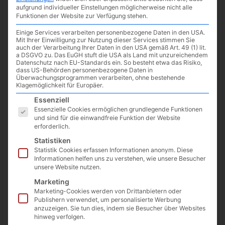
aufgrund individueller Einstellungen möglicherweise nicht alle
Der neueste Ableger der Call of Duty Reihe
Modern Warfare II
Funktionen der Website zur Verfügung stehen.
wird vom Studio
Infinity Ward
entwickelt und erscheint am
28. Oktober 2022
für den PC, PS4, PS5, Xbox One und XBox
Einige Services verarbeiten personenbezogene Daten in den USA.
Mit Ihrer Einwilligung zur Nutzung dieser Services stimmen Sie
Series X/S.
auch der Verarbeitung Ihrer Daten in den USA gemäß Art. 49 (1) lit.
a DSGVO zu. Das EuGH stuft die USA als Land mit unzureichendem
Datenschutz nach EU-Standards ein. So besteht etwa das Risiko,
Der heute veröffentlichte Trailer zeigt erstes Gameplay:
dass US-Behörden personenbezogene Daten in
Überwachungsprogrammen verarbeiten, ohne bestehende
Klagemöglichkeit für Europäer.
Es folgt eine Liste der Service-Gruppen, für die eine Einwilligun
Essenziell
Essenzielle Cookies ermöglichen grundlegende Funktionen
und sind für die einwandfreie Funktion der Website
erforderlich.
Statistiken
Statistik Cookies erfassen Informationen anonym. Diese
Informationen helfen uns zu verstehen, wie unsere Besucher
unsere Website nutzen.
Marketing
Marketing-Cookies werden von Drittanbietern oder
Publishern verwendet, um personalisierte Werbung
anzuzeigen. Sie tun dies, indem sie Besucher über Websites
hinweg verfolgen.