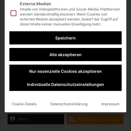
Sie sehen gerade einen Platzhalterinhalt
Externe Medien
von
YouTube
. Um auf den eigentlichen
Inhalte von Videoplattformen und Social-Media-Plattformen
Inhalt zuzugreifen, klicken Sie auf die
werden standardmäßig blockiert. Wenn Cookies von
Schaltfläche unten. Bitte beachten Sie,
externen Medien akzeptiert werden, bedarf der Zugriff auf
dass dabei Daten an Drittanbieter
diese Inhalte keiner manuellen Einwilligung mehr.
weitergegeben werden.
Mehr Informationen
Speichern
Inhalt entsperren
Alle akzeptieren
Erforderlichen Service
akzeptieren und Inhalte
entsperren
Nur essenzielle Cookies akzeptieren
Individuelle Datenschutzeinstellungen
Cookie-Details
Datenschutzerklärung
Impressum
twittern
teilen
teilen
teilen
RSS-feed