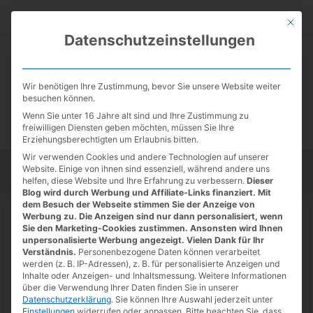
Zum
Suc
Inhalt
Mit die
Datenschutzeinstellungen
springen
Wir benötigen Ihre Zustimmung, bevor Sie unsere Website weiter
besuchen können.
Wenn Sie unter 16 Jahre alt sind und Ihre Zustimmung zu
freiwilligen Diensten geben möchten, müssen Sie Ihre
Erziehungsberechtigten um Erlaubnis bitten.
Wir verwenden Cookies und andere Technologien auf unserer
Website. Einige von ihnen sind essenziell, während andere uns
Startseite
Tipps
Tutorials
Tests
helfen, diese Website und Ihre Erfahrung zu verbessern.
Dieser
Blog wird durch Werbung und Affiliate-Links finanziert. Mit
dem Besuch der Webseite stimmen Sie der Anzeige von
Werbung zu. Die Anzeigen sind nur dann personalisiert, wenn
Startseite
»
News
Sie den Marketing-Cookies zustimmen. Ansonsten wird Ihnen
Disney+: Trailer zu PINOCCHIO mit
unpersonalisierte Werbung angezeigt. Vielen Dank für Ihr
Verständnis.
Personenbezogene Daten können verarbeitet
Tom Hanks und Starttermin
werden (z. B. IP-Adressen), z. B. für personalisierte Anzeigen und
Inhalte oder Anzeigen- und Inhaltsmessung.
Weitere Informationen
31.05.2022
/ Von
Spoonie
/
1 Kommentar
/
1 minute of reading
über die Verwendung Ihrer Daten finden Sie in unserer
Datenschutzerklärung
.
Sie können Ihre Auswahl jederzeit unter
Disney hat einen ersten Teaser-Trailer zum neuen
PINOCCHIO
Einstellungen
widerrufen oder anpassen.
Bitte beachten Sie, dass