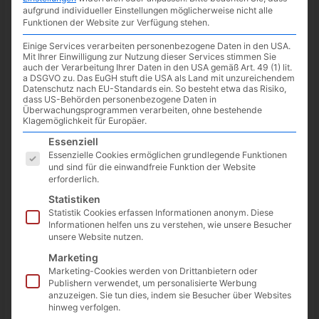
aufgrund individueller Einstellungen möglicherweise nicht alle
mit Tom Hanks veröffentlicht. Der Film startet passend zum
Funktionen der Website zur Verfügung stehen.
Disney+ Day ab dem
08.09.2022
.
Einige Services verarbeiten personenbezogene Daten in den USA.
Mit Ihrer Einwilligung zur Nutzung dieser Services stimmen Sie
auch der Verarbeitung Ihrer Daten in den USA gemäß Art. 49 (1) lit.
a DSGVO zu. Das EuGH stuft die USA als Land mit unzureichendem
Datenschutz nach EU-Standards ein. So besteht etwa das Risiko,
dass US-Behörden personenbezogene Daten in
Überwachungsprogrammen verarbeiten, ohne bestehende
Klagemöglichkeit für Europäer.
Es folgt eine Liste der Service-Gruppen, für die eine Einwilligun
Essenziell
Essenzielle Cookies ermöglichen grundlegende Funktionen
und sind für die einwandfreie Funktion der Website
erforderlich.
Statistiken
Statistik Cookies erfassen Informationen anonym. Diese
Informationen helfen uns zu verstehen, wie unsere Besucher
unsere Website nutzen.
Marketing
Sie sehen gerade einen Platzhalterinhalt
Marketing-Cookies werden von Drittanbietern oder
von
YouTube
. Um auf den eigentlichen
Publishern verwendet, um personalisierte Werbung
Inhalt zuzugreifen, klicken Sie auf die
anzuzeigen. Sie tun dies, indem sie Besucher über Websites
Schaltfläche unten. Bitte beachten Sie,
hinweg verfolgen.
dass dabei Daten an Drittanbieter