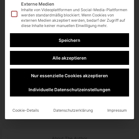
weitergegeben werden.
Externe Medien
Inhalte von Videoplattformen und Social-Media-Plattformen
Mehr Informationen
werden standardmäßig blockiert. Wenn Cookies von
externen Medien akzeptiert werden, bedarf der Zugriff auf
Inhalt entsperren
diese Inhalte keiner manuellen Einwilligung mehr.
Erforderlichen Service
Speichern
akzeptieren und Inhalte
entsperren
Alle akzeptieren
Nur essenzielle Cookies akzeptieren
twittern
teilen
teilen
Individuelle Datenschutzeinstellungen
teilen
RSS-feed
Cookie-Details
Datenschutzerklärung
Impressum
About The Author