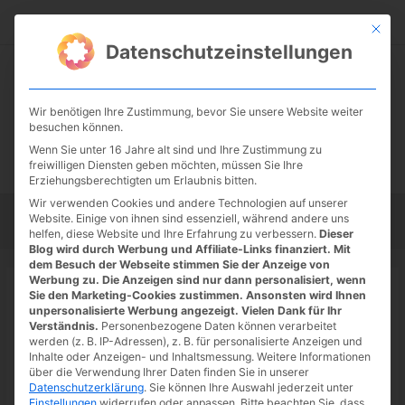
Zum
Suc
Inhalt
Mit die
Datenschutzeinstellungen
springen
Wir benötigen Ihre Zustimmung, bevor Sie unsere Website weiter
besuchen können.
Wenn Sie unter 16 Jahre alt sind und Ihre Zustimmung zu
freiwilligen Diensten geben möchten, müssen Sie Ihre
Erziehungsberechtigten um Erlaubnis bitten.
Wir verwenden Cookies und andere Technologien auf unserer
Website. Einige von ihnen sind essenziell, während andere uns
Startseite
Tipps
Tutorials
Tests
helfen, diese Website und Ihre Erfahrung zu verbessern.
Dieser
Blog wird durch Werbung und Affiliate-Links finanziert. Mit
dem Besuch der Webseite stimmen Sie der Anzeige von
Werbung zu. Die Anzeigen sind nur dann personalisiert, wenn
Startseite
»
News
Sie den Marketing-Cookies zustimmen. Ansonsten wird Ihnen
Dune: Spice Wars Early Access
unpersonalisierte Werbung angezeigt. Vielen Dank für Ihr
Verständnis.
Personenbezogene Daten können verarbeitet
startet am 26.04.2022
werden (z. B. IP-Adressen), z. B. für personalisierte Anzeigen und
Inhalte oder Anzeigen- und Inhaltsmessung.
Weitere Informationen
23.04.2022
/ Von
Spoonie
/
Schreibe einen Kommentar
/
1
über die Verwendung Ihrer Daten finden Sie in unserer
Datenschutzerklärung
.
Sie können Ihre Auswahl jederzeit unter
minute of reading
Einstellungen
widerrufen oder anpassen.
Bitte beachten Sie, dass