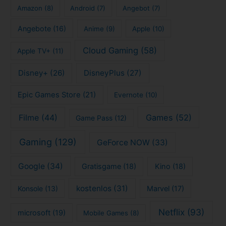
NVIDIA
(25)
Neuerscheinungen
(7)
PlayStation
(26)
Organisation
(7)
PlayStation Plus
(7)
Resident Evil
(8)
Selbstmanagement
(14)
Selbstorganisation
(15)
Serien
(81)
Sony
(15)
Serie
(10)
Spiele
(113)
Stadia
(15)
Stranger Things
(8)
Streaming
(123)
Todoist
(7)
Todoliste
(7)
Xbox
(25)
Trailer
(9)
Impressum
Datenschutzerklärung
Kontakt