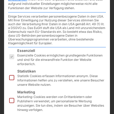
aufgrund individueller Einstellungen möglicherweise nicht alle
Funktionen der Website zur Verfügung stehen.
Einige Services verarbeiten personenbezogene Daten in den USA.
Mit Ihrer Einwilligung zur Nutzung dieser Services stimmen Sie
auch der Verarbeitung Ihrer Daten in den USA gemäß Art. 49 (1) lit.
a DSGVO zu. Das EuGH stuft die USA als Land mit unzureichendem
Datenschutz nach EU-Standards ein. So besteht etwa das Risiko,
dass US-Behörden personenbezogene Daten in
Überwachungsprogrammen verarbeiten, ohne bestehende
Klagemöglichkeit für Europäer.
Es folgt eine Liste der Service-Gruppen, für die eine Einwilligun
Essenziell
Essenzielle Cookies ermöglichen grundlegende Funktionen
und sind für die einwandfreie Funktion der Website
erforderlich.
Das
Echtzeit – Strategiespiel
mit
4X – Elementen Dune:
Statistiken
Spice Wars
ist ab
26.04.2022
im Early Access verfügbar.
Statistik Cookies erfassen Informationen anonym. Diese
Informationen helfen uns zu verstehen, wie unsere Besucher
unsere Website nutzen.
In dem von Funcom entwickelte Spiel geht es um die
Erkundung (
explore
) von Dune, die Erweiterung des eigenen
Marketing
Reiches (
expand
), den Abbau und die Verwertung von
Marketing-Cookies werden von Drittanbietern oder
Publishern verwendet, um personalisierte Werbung
Ressourcen/Dice (
exploit
), sowie den Triumpf über die Gegner
anzuzeigen. Sie tun dies, indem sie Besucher über Websites
(
exterminate
). Typisch für ein 4X Game muss es nicht
hinweg verfolgen.
zwangsläufig über die eigenen Gruppenstärke erfolgen, auch