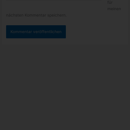
neueste Beiträge
Pixel 6: endlich wurde dieser nervige Bug gefixt
Xbox: Neuzugänge vom 12. bis 16. September 2022
Epic Games Store: Gratisgame der Woche – Hundred Days –
Weinbausimulator
GeForce NOW Thursday mit Steelrising und weitere Titel
Google Event am 06. Oktober 2022
Kategorien
Allgemein
(5)
News
(432)
schneller Tipp
(17)