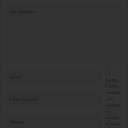
Name*
Name,
E-Mail-
Adresse
E-
und
Mail-
Website
Adresse*
in
diesem
Website
Browser
für
meinen
nächsten Kommentar speichern.