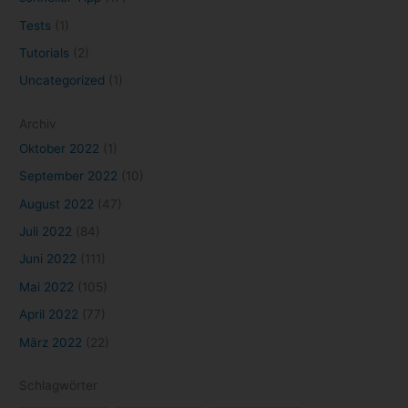
Amazon
(8)
Android
(7)
Angebot
(7)
Angebote
(16)
Anime
(9)
Apple
(10)
Cloud Gaming
(58)
Apple TV+
(11)
Disney+
(26)
DisneyPlus
(27)
Epic Games Store
(21)
Evernote
(10)
Filme
(44)
Games
(52)
Game Pass
(12)
Gaming
(129)
GeForce NOW
(33)
Google
(34)
Gratisgame
(18)
Kino
(18)
kostenlos
(31)
Konsole
(13)
Marvel
(17)
Netflix
(93)
microsoft
(19)
Mobile Games
(8)