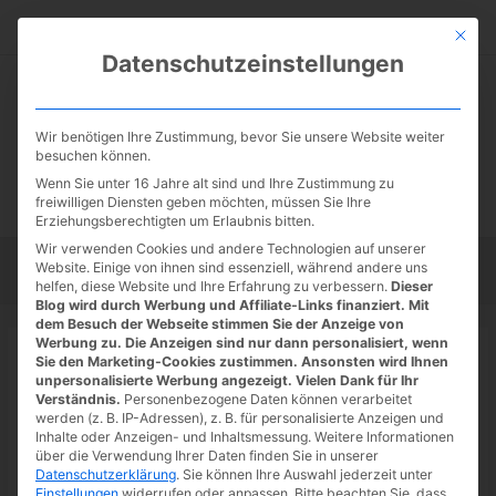
Zum
Suc
Inhalt
Mit die
Datenschutzeinstellungen
springen
Wir benötigen Ihre Zustimmung, bevor Sie unsere Website weiter
besuchen können.
Wenn Sie unter 16 Jahre alt sind und Ihre Zustimmung zu
freiwilligen Diensten geben möchten, müssen Sie Ihre
Erziehungsberechtigten um Erlaubnis bitten.
Wir verwenden Cookies und andere Technologien auf unserer
Website. Einige von ihnen sind essenziell, während andere uns
Startseite
Tipps
Tutorials
Tests
helfen, diese Website und Ihre Erfahrung zu verbessern.
Dieser
Blog wird durch Werbung und Affiliate-Links finanziert. Mit
dem Besuch der Webseite stimmen Sie der Anzeige von
Werbung zu. Die Anzeigen sind nur dann personalisiert, wenn
Startseite
»
News
Sie den Marketing-Cookies zustimmen. Ansonsten wird Ihnen
EA Sports: F1 22 Developer Deep
unpersonalisierte Werbung angezeigt. Vielen Dank für Ihr
Verständnis.
Personenbezogene Daten können verarbeitet
Dive über Audio und Musik
werden (z. B. IP-Adressen), z. B. für personalisierte Anzeigen und
Inhalte oder Anzeigen- und Inhaltsmessung.
Weitere Informationen
23.06.2022
/ Von
Spoonie
/
Schreibe einen Kommentar
/
1
über die Verwendung Ihrer Daten finden Sie in unserer
Datenschutzerklärung
.
Sie können Ihre Auswahl jederzeit unter
minute of reading
Einstellungen
widerrufen oder anpassen.
Bitte beachten Sie, dass