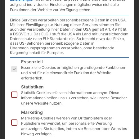
aufgrund individueller Einstellungen möglicherweise nicht alle
Während das
erste Deep Dive
Video über Handling/Physik
Funktionen der Website zur Verfügung stehen.
schon ein paar Tage her ist, gibt es jetzt ein
zweites Video
über
Audio und Musik
im Spiel. Es soll auch noch ein drittes
Einige Services verarbeiten personenbezogene Daten in den USA.
Mit Ihrer Einwilligung zur Nutzung dieser Services stimmen Sie
(letztes) Video folgen.
auch der Verarbeitung Ihrer Daten in den USA gemäß Art. 49 (1) lit.
a DSGVO zu. Das EuGH stuft die USA als Land mit unzureichendem
Datenschutz nach EU-Standards ein. So besteht etwa das Risiko,
Nebenbei, Sony hat auch schon in einem Blog-Post über die
dass US-Behörden personenbezogene Daten in
Umsetzung der
Funktionen des Dual Sense Controllers
Überwachungsprogrammen verarbeiten, ohne bestehende
geschrieben.
Klagemöglichkeit für Europäer.
Es folgt eine Liste der Service-Gruppen, für die eine Einwilligun
Essenziell
Essenzielle Cookies ermöglichen grundlegende Funktionen
und sind für die einwandfreie Funktion der Website
erforderlich.
Statistiken
Statistik Cookies erfassen Informationen anonym. Diese
Informationen helfen uns zu verstehen, wie unsere Besucher
unsere Website nutzen.
Marketing
Marketing-Cookies werden von Drittanbietern oder
Publishern verwendet, um personalisierte Werbung
anzuzeigen. Sie tun dies, indem sie Besucher über Websites
hinweg verfolgen.