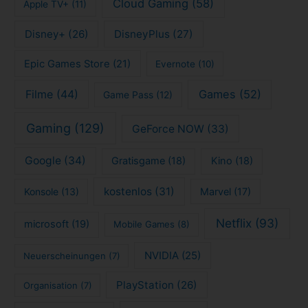
Cloud Gaming
(58)
Apple TV+
(11)
Disney+
(26)
DisneyPlus
(27)
Epic Games Store
(21)
Evernote
(10)
Filme
(44)
Games
(52)
Game Pass
(12)
Gaming
(129)
GeForce NOW
(33)
Google
(34)
Gratisgame
(18)
Kino
(18)
kostenlos
(31)
Konsole
(13)
Marvel
(17)
Netflix
(93)
microsoft
(19)
Mobile Games
(8)
NVIDIA
(25)
Neuerscheinungen
(7)
PlayStation
(26)
Organisation
(7)