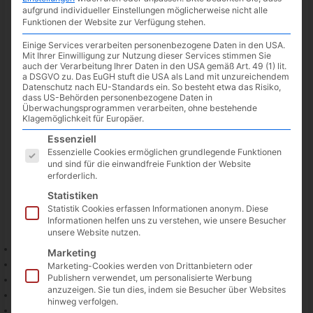
aufgrund individueller Einstellungen möglicherweise nicht alle
Funktionen der Website zur Verfügung stehen.
Einige Services verarbeiten personenbezogene Daten in den USA.
Mit Ihrer Einwilligung zur Nutzung dieser Services stimmen Sie
auch der Verarbeitung Ihrer Daten in den USA gemäß Art. 49 (1) lit.
a DSGVO zu. Das EuGH stuft die USA als Land mit unzureichendem
Datenschutz nach EU-Standards ein. So besteht etwa das Risiko,
dass US-Behörden personenbezogene Daten in
Überwachungsprogrammen verarbeiten, ohne bestehende
Klagemöglichkeit für Europäer.
Es folgt eine Liste der Service-Gruppen, für die eine Einwilligun
Essenziell
Essenzielle Cookies ermöglichen grundlegende Funktionen
und sind für die einwandfreie Funktion der Website
erforderlich.
Bei Netflix kommen nicht nur regelmäßig neue Filme und
Statistiken
Serien dazu, sondern einige Lizenz-Titel verschwinden auch
Statistik Cookies erfassen Informationen anonym. Diese
wieder. Hier ein kleiner Überblick:
Informationen helfen uns zu verstehen, wie unsere Besucher
unsere Website nutzen.
Eat Pray Love (zu sehen bis
01.07.
)
Marketing
Harry Potter 1-8 (zu sehen bis
01.07.
)
Marketing-Cookies werden von Drittanbietern oder
Publishern verwendet, um personalisierte Werbung
Phantastische Tierwesen 1-2 (zu sehen bis
01.07.
)
anzuzeigen. Sie tun dies, indem sie Besucher über Websites
The Final Girls (zu sehen bis
01.07.
)
hinweg verfolgen.
The Edge of Seventeen: Das Jahr der Entscheidung (zu sehen