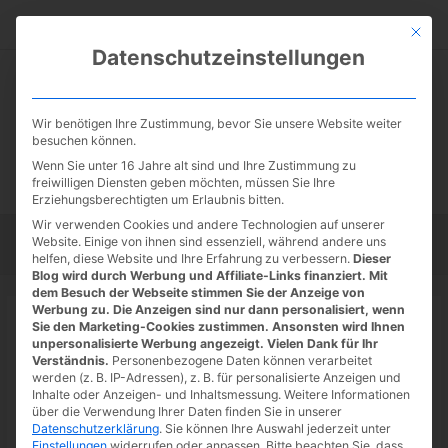
Zum
Suc
Inhalt
Mit die
Datenschutzeinstellungen
springen
Wir benötigen Ihre Zustimmung, bevor Sie unsere Website weiter
besuchen können.
Wenn Sie unter 16 Jahre alt sind und Ihre Zustimmung zu
freiwilligen Diensten geben möchten, müssen Sie Ihre
Erziehungsberechtigten um Erlaubnis bitten.
Wir verwenden Cookies und andere Technologien auf unserer
Website. Einige von ihnen sind essenziell, während andere uns
Startseite
Tipps
Tutorials
Tests
helfen, diese Website und Ihre Erfahrung zu verbessern.
Dieser
Blog wird durch Werbung und Affiliate-Links finanziert. Mit
dem Besuch der Webseite stimmen Sie der Anzeige von
Werbung zu. Die Anzeigen sind nur dann personalisiert, wenn
Startseite
»
News
Sie den Marketing-Cookies zustimmen. Ansonsten wird Ihnen
Netflix: folgende Lizenz-Titel
unpersonalisierte Werbung angezeigt. Vielen Dank für Ihr
Verständnis.
Personenbezogene Daten können verarbeitet
verschwinden im Juni 2022
werden (z. B. IP-Adressen), z. B. für personalisierte Anzeigen und
Inhalte oder Anzeigen- und Inhaltsmessung.
Weitere Informationen
23.06.2022
/ Von
Spoonie
/
Schreibe einen Kommentar
/
1
über die Verwendung Ihrer Daten finden Sie in unserer
Datenschutzerklärung
.
Sie können Ihre Auswahl jederzeit unter
minute of reading
Einstellungen
widerrufen oder anpassen.
Bitte beachten Sie, dass