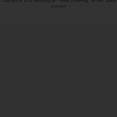
Copyright © 2026 tech4blog.de - News, Streaming, Technik, Spiele
und mehr