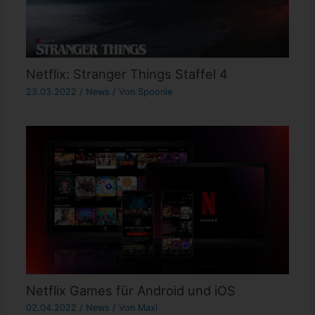
Netflix: Stranger Things Staffel 4
23.03.2022
/
News
/ Von
Spoonie
Netflix Games für Android und iOS
02.04.2022
/
News
/ Von
Maxi