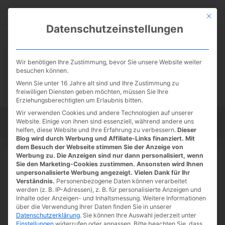
Zum
Suc
Inhalt
Mit die
Datenschutzeinstellungen
springen
Wir benötigen Ihre Zustimmung, bevor Sie unsere Website weiter
besuchen können.
Wenn Sie unter 16 Jahre alt sind und Ihre Zustimmung zu
freiwilligen Diensten geben möchten, müssen Sie Ihre
Erziehungsberechtigten um Erlaubnis bitten.
Wir verwenden Cookies und andere Technologien auf unserer
Website. Einige von ihnen sind essenziell, während andere uns
Startseite
Tipps
Tutorials
Tests
helfen, diese Website und Ihre Erfahrung zu verbessern.
Dieser
Blog wird durch Werbung und Affiliate-Links finanziert. Mit
dem Besuch der Webseite stimmen Sie der Anzeige von
Werbung zu. Die Anzeigen sind nur dann personalisiert, wenn
Startseite
»
News
Sie den Marketing-Cookies zustimmen. Ansonsten wird Ihnen
Epic Games Store: Anno 1800
unpersonalisierte Werbung angezeigt. Vielen Dank für Ihr
Verständnis.
Personenbezogene Daten können verarbeitet
Probewoche
werden (z. B. IP-Adressen), z. B. für personalisierte Anzeigen und
Inhalte oder Anzeigen- und Inhaltsmessung.
Weitere Informationen
14.04.2022
/ Von
Spoonie
/
Schreibe einen Kommentar
/
1
über die Verwendung Ihrer Daten finden Sie in unserer
Datenschutzerklärung
.
Sie können Ihre Auswahl jederzeit unter
minute of reading
Einstellungen
widerrufen oder anpassen.
Bitte beachten Sie, dass