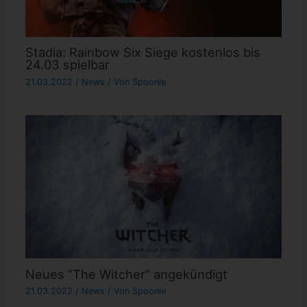
Stadia: Rainbow Six Siege kostenlos bis
24.03 spielbar
21.03.2022
/
News
/ Von
Spoonie
Neues “The Witcher” angekündigt
21.03.2022
/
News
/ Von
Spoonie