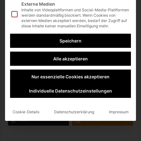
Externe Medien
Inhalte von Videoplattformen und Social-Media-Plattformen
Auch wenn es sich dabei “nur” um das Grundspiel handelt., ist
werden standardmäßig blockiert. Wenn Cookies von
dieses bereits schon so umfangreich und komplex, dass es
externen Medien akzeptiert werden, bedarf der Zugriff auf
diese Inhalte keiner manuellen Einwilligung mehr.
Stunden, nein Tage/Wochen, an den Bildschirm fesselt. Ich
spreche da aus eigener Erfahrung.
Speichern
Durch die drei bereits erschienenen Season Passes, wurde
das Spiel kontinuirlich erweitert und um neue Spielmechaniken
Alle akzeptieren
ergänzt. Und wenn es nicht so erfolgreich wäre, hätte es mit
Sicherheit keinen vierten Season Pass mehr gegeben.
Nur essenzielle Cookies akzeptieren
Anno 1800 ist wirklich ein top Empfehlung, testet es einfach
Mal an.
Individuelle Datenschutzeinstellungen
twittern
teilen
teilen
Cookie-Details
Datenschutzerklärung
Impressum
teilen
RSS-feed