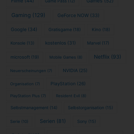
Filme
(44)
Games
(52)
Game Pass
(12)
Gaming
(129)
GeForce NOW
(33)
Google
(34)
Gratisgame
(18)
Kino
(18)
kostenlos
(31)
Konsole
(13)
Marvel
(17)
Netflix
(93)
microsoft
(19)
Mobile Games
(8)
NVIDIA
(25)
Neuerscheinungen
(7)
PlayStation
(26)
Organisation
(7)
PlayStation Plus
(7)
Resident Evil
(8)
Selbstmanagement
(14)
Selbstorganisation
(15)
Serien
(81)
Sony
(15)
Serie
(10)