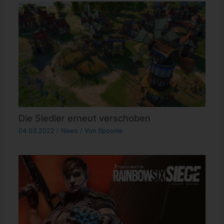
Die Siedler erneut verschoben
04.03.2022
/
News
/ Von
Spoonie