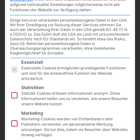
aufgrund individueller Einstellungen möglicherweise nicht alle
Funktionen der Website zur Verfügung stehen.
Einige Services verarbeiten personenbezogene Daten in den USA.
Mit Ihrer Einwilligung zur Nutzung dieser Services stimmen Sie
auch der Verarbeitung Ihrer Daten in den USA gemäß Art. 49 (1) lit.
a DSGVO zu. Das EuGH stuft die USA als Land mit unzureichendem
Datenschutz nach EU-Standards ein. So besteht etwa das Risiko,
dass US-Behörden personenbezogene Daten in
Überwachungsprogrammen verarbeiten, ohne bestehende
Klagemöglichkeit für Europäer.
Es folgt eine Liste der Service-Gruppen, für die eine Einwilligun
Essenziell
Essenzielle Cookies ermöglichen grundlegende Funktionen
und sind für die einwandfreie Funktion der Website
erforderlich.
Das Aufbau – “Monster”
Anno 1800
wurde im April 2019
Statistiken
veröffentlicht und bekommt dieses Jahr noch einen weiteren
Statistik Cookies erfassen Informationen anonym. Diese
Season Pass dazu –
den Season 4 Pass
. Der erste DLC aus
Informationen helfen uns zu verstehen, wie unsere Besucher
unsere Website nutzen.
dem neuen Pass,
Keim der Hoffnung,
ist am 14.04.2022
bereits erschienen.
Marketing
Marketing-Cookies werden von Drittanbietern oder
Publishern verwendet, um personalisierte Werbung
Passend dazu und für alle die das Spiel noch nicht kennen,
anzuzeigen. Sie tun dies, indem sie Besucher über Websites
gibt es im Epic Games Store eine
Anno 1800 Probewoche
vom
hinweg verfolgen.
12.04. bis 19.04.2022.