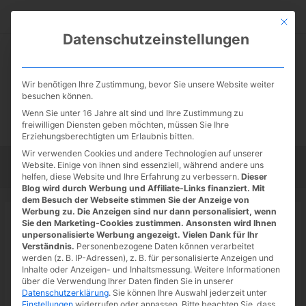
Zum
Suc
Inhalt
Mit die
Datenschutzeinstellungen
springen
Wir benötigen Ihre Zustimmung, bevor Sie unsere Website weiter
besuchen können.
Wenn Sie unter 16 Jahre alt sind und Ihre Zustimmung zu
freiwilligen Diensten geben möchten, müssen Sie Ihre
Erziehungsberechtigten um Erlaubnis bitten.
Wir verwenden Cookies und andere Technologien auf unserer
Website. Einige von ihnen sind essenziell, während andere uns
Startseite
Tipps
Tutorials
Tests
helfen, diese Website und Ihre Erfahrung zu verbessern.
Dieser
Blog wird durch Werbung und Affiliate-Links finanziert. Mit
dem Besuch der Webseite stimmen Sie der Anzeige von
Werbung zu. Die Anzeigen sind nur dann personalisiert, wenn
Startseite
»
News
Sie den Marketing-Cookies zustimmen. Ansonsten wird Ihnen
Epic Games Store: Gratisgame der
unpersonalisierte Werbung angezeigt. Vielen Dank für Ihr
Verständnis.
Personenbezogene Daten können verarbeitet
Woche – Unrailed!
werden (z. B. IP-Adressen), z. B. für personalisierte Anzeigen und
Inhalte oder Anzeigen- und Inhaltsmessung.
Weitere Informationen
05.08.2022
/ Von
Spoonie
/
Schreibe einen Kommentar
/
1
über die Verwendung Ihrer Daten finden Sie in unserer
Datenschutzerklärung
.
Sie können Ihre Auswahl jederzeit unter
minute of reading
Einstellungen
widerrufen oder anpassen.
Bitte beachten Sie, dass