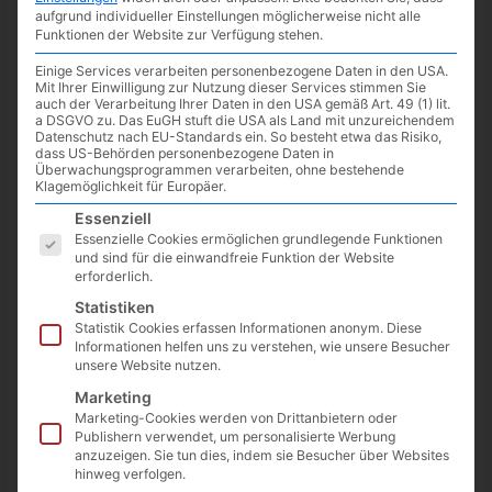
aufgrund individueller Einstellungen möglicherweise nicht alle
Funktionen der Website zur Verfügung stehen.
Einige Services verarbeiten personenbezogene Daten in den USA.
Mit Ihrer Einwilligung zur Nutzung dieser Services stimmen Sie
auch der Verarbeitung Ihrer Daten in den USA gemäß Art. 49 (1) lit.
a DSGVO zu. Das EuGH stuft die USA als Land mit unzureichendem
Datenschutz nach EU-Standards ein. So besteht etwa das Risiko,
dass US-Behörden personenbezogene Daten in
Überwachungsprogrammen verarbeiten, ohne bestehende
Klagemöglichkeit für Europäer.
Es folgt eine Liste der Service-Gruppen, für die eine Einwilligun
Essenziell
Essenzielle Cookies ermöglichen grundlegende Funktionen
und sind für die einwandfreie Funktion der Website
erforderlich.
Noch bis zum 11. August 2022, 17:00 Uhr gibt es im Epic
Statistiken
Games Store den Koop-Multiplayer
Unrailed!
kostenlos. Im
Statistik Cookies erfassen Informationen anonym. Diese
Minecraft-Pixel-Grafik-Stil wird dabei zusammen mit Freunden
Informationen helfen uns zu verstehen, wie unsere Besucher
unsere Website nutzen.
eine Zugstrecke in der zufällig generierten und nie endenden
Welt errichtet.
Marketing
Marketing-Cookies werden von Drittanbietern oder
Publishern verwendet, um personalisierte Werbung
Zum Spiel geht es
hier
.
anzuzeigen. Sie tun dies, indem sie Besucher über Websites
hinweg verfolgen.