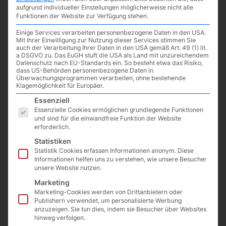
aufgrund individueller Einstellungen möglicherweise nicht alle
Funktionen der Website zur Verfügung stehen.
Einige Services verarbeiten personenbezogene Daten in den USA.
Mit Ihrer Einwilligung zur Nutzung dieser Services stimmen Sie
auch der Verarbeitung Ihrer Daten in den USA gemäß Art. 49 (1) lit.
a DSGVO zu. Das EuGH stuft die USA als Land mit unzureichendem
Datenschutz nach EU-Standards ein. So besteht etwa das Risiko,
dass US-Behörden personenbezogene Daten in
Überwachungsprogrammen verarbeiten, ohne bestehende
Klagemöglichkeit für Europäer.
Es folgt eine Liste der Service-Gruppen, für die eine Einwilligun
Essenziell
Essenzielle Cookies ermöglichen grundlegende Funktionen
und sind für die einwandfreie Funktion der Website
Das aktuelle Gratisgame im
Epic Games Store
(bis 23. Juni 17
erforderlich.
Uhr) ist
Supraland
, welches aus der Egoperspektive gesteuert
Statistiken
wird und euch erkunden, kämpfen und Rätsel lösen lässt. Mit
Statistik Cookies erfassen Informationen anonym. Diese
einer Spielzeit von 12 – 25 Stunden auch mal was für
Informationen helfen uns zu verstehen, wie unsere Besucher
zwischendurch.
unsere Website nutzen.
Marketing
Hier geht es zum
Spiel
.
Marketing-Cookies werden von Drittanbietern oder
Publishern verwendet, um personalisierte Werbung
anzuzeigen. Sie tun dies, indem sie Besucher über Websites
twittern
teilen
teilen
hinweg verfolgen.