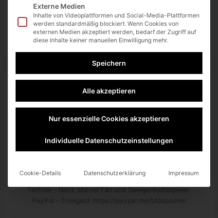
Externe Medien
teilen
RSS-feed
Inhalte von Videoplattformen und Social-Media-Plattformen
werden standardmäßig blockiert. Wenn Cookies von
externen Medien akzeptiert werden, bedarf der Zugriff auf
diese Inhalte keiner manuellen Einwilligung mehr.
Speichern
About The Author
Alle akzeptieren
Nur essenzielle Cookies akzeptieren
Individuelle Datenschutzeinstellungen
Spoonie
Cookie-Details
Datenschutzerklärung
Impressum
Gründer von tech4blog.de, sowie begeisterungsfähiger
Technik - Nerd, Marvel Fan und Gelegenheitsspieler.
PayPal - Trinkgeld: https://paypal.me/t4bspoonie