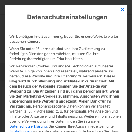
Zum
Suc
Inhalt
Mit die
Datenschutzeinstellungen
springen
Wir benötigen Ihre Zustimmung, bevor Sie unsere Website weiter
besuchen können.
Wenn Sie unter 16 Jahre alt sind und Ihre Zustimmung zu
freiwilligen Diensten geben möchten, müssen Sie Ihre
Erziehungsberechtigten um Erlaubnis bitten.
Wir verwenden Cookies und andere Technologien auf unserer
Website. Einige von ihnen sind essenziell, während andere uns
Startseite
Tipps
Tutorials
Tests
helfen, diese Website und Ihre Erfahrung zu verbessern.
Dieser
Blog wird durch Werbung und Affiliate-Links finanziert. Mit
dem Besuch der Webseite stimmen Sie der Anzeige von
Werbung zu. Die Anzeigen sind nur dann personalisiert, wenn
Startseite
»
News
Sie den Marketing-Cookies zustimmen. Ansonsten wird Ihnen
Epic Games Store: Supraland gratis
unpersonalisierte Werbung angezeigt. Vielen Dank für Ihr
Verständnis.
Personenbezogene Daten können verarbeitet
werden (z. B. IP-Adressen), z. B. für personalisierte Anzeigen und
16.06.2022
/ Von
Spoonie
/
Schreibe einen Kommentar
/
1
Inhalte oder Anzeigen- und Inhaltsmessung.
Weitere Informationen
minute of reading
über die Verwendung Ihrer Daten finden Sie in unserer
Datenschutzerklärung
.
Sie können Ihre Auswahl jederzeit unter
Einstellungen
widerrufen oder anpassen.
Bitte beachten Sie, dass