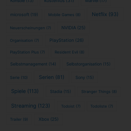
kostenlos
(31)
Konsole
(13)
Marvel
(17)
Netflix
(93)
microsoft
(19)
Mobile Games
(8)
NVIDIA
(25)
Neuerscheinungen
(7)
PlayStation
(26)
Organisation
(7)
PlayStation Plus
(7)
Resident Evil
(8)
Selbstmanagement
(14)
Selbstorganisation
(15)
Serien
(81)
Sony
(15)
Serie
(10)
Spiele
(113)
Stadia
(15)
Stranger Things
(8)
Streaming
(123)
Todoist
(7)
Todoliste
(7)
Xbox
(25)
Trailer
(9)