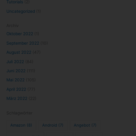
Juni 2022
(111)
Mai 2022
(105)
April 2022
(77)
März 2022
(22)
Schlagwörter
Amazon
(8)
Android
(7)
Angebot
(7)
Angebote
(16)
Anime
(9)
Apple
(10)
Cloud Gaming
(58)
Apple TV+
(11)
Disney+
(26)
DisneyPlus
(27)
Epic Games Store
(21)
Evernote
(10)
Filme
(44)
Games
(52)
Game Pass
(12)