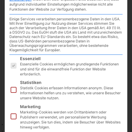
aufgrund individueller Einstellungen möglicherweise nicht alle
Funktionen der Website zur Verfügung stehen.
Einige Services verarbeiten personenbezogene Daten in den USA.
Mit Ihrer Einwilligung zur Nutzung dieser Services stimmen Sie
auch der Verarbeitung Ihrer Daten in den USA gemäß Art. 49 (1) lit.
a DSGVO zu. Das EuGH stuft die USA als Land mit unzureichendem
Datenschutz nach EU-Standards ein. So besteht etwa das Risiko,
dass US-Behörden personenbezogene Daten in
Überwachungsprogrammen verarbeiten, ohne bestehende
Klagemöglichkeit für Europäer.
Es folgt eine Liste der Service-Gruppen, für die eine Einwilligun
Essenziell
Essenzielle Cookies ermöglichen grundlegende Funktionen
und sind für die einwandfreie Funktion der Website
erforderlich.
Bild: todoist.com/de
Statistiken
Frühjahrsputz bei Todoist
Statistik Cookies erfassen Informationen anonym. Diese
Auch wenn es die letzten Tage eher kühl war, stehen die
Informationen helfen uns zu verstehen, wie unsere Besucher
unsere Website nutzen.
Zeiten bei Todoist auf Frühling – und das beschert uns wieder
einige Neuerungen auf sämtlichen Plattformen. Besonders
Marketing
interessant ist dabei diesmal:
Marketing-Cookies werden von Drittanbietern oder
Publishern verwendet, um personalisierte Werbung
anzuzeigen. Sie tun dies, indem sie Besucher über Websites
Löschen per Wischgeste
hinweg verfolgen.
Aufgaben können in der Board-Ansicht nun direkt hinzugefügt