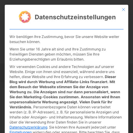
Zum
Suc
Inhalt
Mit die
Datenschutzeinstellungen
springen
Wir benötigen Ihre Zustimmung, bevor Sie unsere Website weiter
besuchen können.
Wenn Sie unter 16 Jahre alt sind und Ihre Zustimmung zu
freiwilligen Diensten geben möchten, müssen Sie Ihre
Erziehungsberechtigten um Erlaubnis bitten.
Wir verwenden Cookies und andere Technologien auf unserer
Website. Einige von ihnen sind essenziell, während andere uns
Startseite
Tipps
Tutorials
Tests
helfen, diese Website und Ihre Erfahrung zu verbessern.
Dieser
Blog wird durch Werbung und Affiliate-Links finanziert. Mit
dem Besuch der Webseite stimmen Sie der Anzeige von
Werbung zu. Die Anzeigen sind nur dann personalisiert, wenn
Startseite
»
News
Sie den Marketing-Cookies zustimmen. Ansonsten wird Ihnen
Frühjahrsputz bei Todoist – neues
unpersonalisierte Werbung angezeigt. Vielen Dank für Ihr
Verständnis.
Personenbezogene Daten können verarbeitet
Löschen per Wischgeste
werden (z. B. IP-Adressen), z. B. für personalisierte Anzeigen und
Inhalte oder Anzeigen- und Inhaltsmessung.
Weitere Informationen
09.04.2022
/ Von
DocBrown
/
1 Kommentar
/
1 minute of
über die Verwendung Ihrer Daten finden Sie in unserer
Datenschutzerklärung
.
Sie können Ihre Auswahl jederzeit unter
reading
Einstellungen
widerrufen oder anpassen.
Bitte beachten Sie, dass