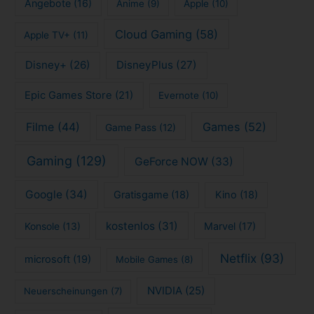
Gaming
(129)
GeForce NOW
(33)
Google
(34)
Gratisgame
(18)
Kino
(18)
kostenlos
(31)
Konsole
(13)
Marvel
(17)
Netflix
(93)
microsoft
(19)
Mobile Games
(8)
NVIDIA
(25)
Neuerscheinungen
(7)
PlayStation
(26)
Organisation
(7)
PlayStation Plus
(7)
Resident Evil
(8)
Selbstmanagement
(14)
Selbstorganisation
(15)
Serien
(81)
Sony
(15)
Serie
(10)
Spiele
(113)
Stadia
(15)
Stranger Things
(8)