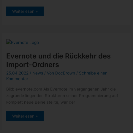
Evernote
Weiterlesen »
–
Notizen
ganz
einfach
per
E-
Mail
anlegen
Evernote und die Rückkehr des
Import-Ordners
25.04.2022
/
News
/ Von
DocBrown
/
Schreibe einen
Kommentar
Bild: evernote.com Als Evernote im vergangenen Jahr die
zugrunde liegenden Strukturen seiner Programmierung auf
komplett neue Beine stellte, war der
Evernote
Weiterlesen »
und
die
Rückkehr
des