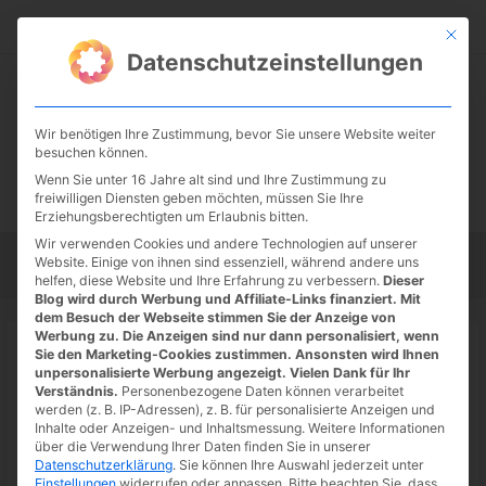
Zum
Suc
Inhalt
Mit die
Datenschutzeinstellungen
springen
Wir benötigen Ihre Zustimmung, bevor Sie unsere Website weiter
besuchen können.
Wenn Sie unter 16 Jahre alt sind und Ihre Zustimmung zu
freiwilligen Diensten geben möchten, müssen Sie Ihre
Erziehungsberechtigten um Erlaubnis bitten.
Wir verwenden Cookies und andere Technologien auf unserer
Website. Einige von ihnen sind essenziell, während andere uns
Startseite
Tipps
Tutorials
Tests
helfen, diese Website und Ihre Erfahrung zu verbessern.
Dieser
Blog wird durch Werbung und Affiliate-Links finanziert. Mit
dem Besuch der Webseite stimmen Sie der Anzeige von
Werbung zu. Die Anzeigen sind nur dann personalisiert, wenn
Sie den Marketing-Cookies zustimmen. Ansonsten wird Ihnen
unpersonalisierte Werbung angezeigt. Vielen Dank für Ihr
Startseite
»
Archiv für DocBrown
Verständnis.
Personenbezogene Daten können verarbeitet
DocBrown
werden (z. B. IP-Adressen), z. B. für personalisierte Anzeigen und
Inhalte oder Anzeigen- und Inhaltsmessung.
Weitere Informationen
Digitalisierungsfan und Serien-Geek -
über die Verwendung Ihrer Daten finden Sie in unserer
Datenschutzerklärung
.
Sie können Ihre Auswahl jederzeit unter
liebt alles, was mit Zeitreisen zu tun
Einstellungen
widerrufen oder anpassen.
Bitte beachten Sie, dass