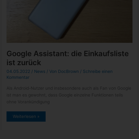
Google Assistant: die Einkaufsliste
ist zurück
04.05.2022
/
News
/ Von
DocBrown
/
Schreibe einen
Kommentar
Als Android-Nutzer und insbesondere auch als Fan von Google
ist man es gewohnt, dass Google einzelne Funktionen teils
ohne Vorankündigung
Google
Weiterlesen »
Assistant:
die
Einkaufsliste
ist
zurück