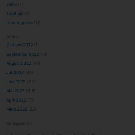
Google
(34)
Gratisgame
(18)
Kino
(18)
kostenlos
(31)
Konsole
(13)
Marvel
(17)
Netflix
(93)
microsoft
(19)
Mobile Games
(8)
NVIDIA
(25)
Neuerscheinungen
(7)
PlayStation
(26)
Organisation
(7)
PlayStation Plus
(7)
Resident Evil
(8)
Selbstmanagement
(14)
Selbstorganisation
(15)
Serien
(81)
Sony
(15)
Serie
(10)
Spiele
(113)
Stadia
(15)
Stranger Things
(8)
Streaming
(123)
Todoist
(7)
Todoliste
(7)