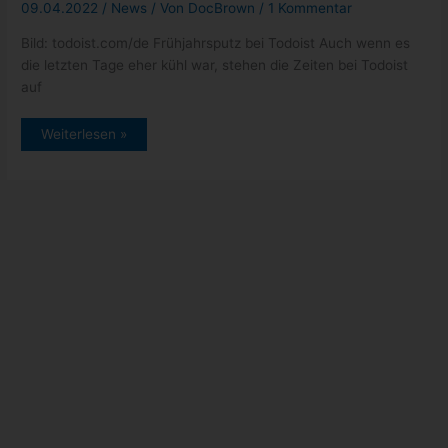
Google Event am 06. Oktober 2022
Kategorien
Allgemein
(5)
News
(432)
schneller Tipp
(17)
Tests
(1)
Tutorials
(2)
Uncategorized
(1)
Archiv
Oktober 2022
(1)
September 2022
(10)
August 2022
(47)
Juli 2022
(84)
Juni 2022
(111)