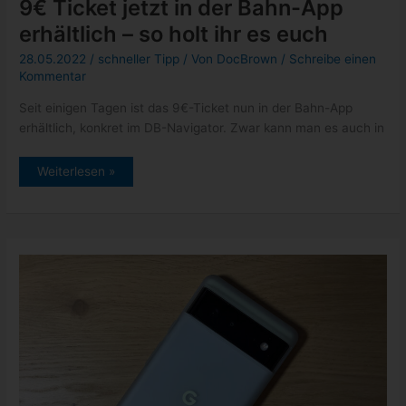
9€ Ticket jetzt in der Bahn-App
erhältlich – so holt ihr es euch
28.05.2022
/
schneller Tipp
/ Von
DocBrown
/
Schreibe einen
Kommentar
Seit einigen Tagen ist das 9€-Ticket nun in der Bahn-App
erhältlich, konkret im DB-Navigator. Zwar kann man es auch in
9€
Weiterlesen »
Ticket
jetzt
in
der
Bahn-
App
erhältlich
–
so
holt
ihr
es
euch