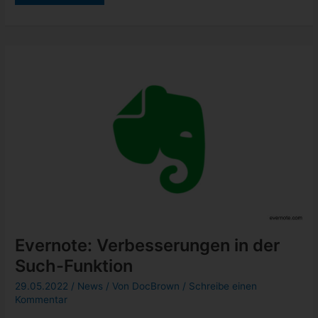
6:
nach
August-
Update
Probleme
mit
mobilem
Internet
und
wie
ihr
sie
behebt
Evernote: Verbesserungen in der
Such-Funktion
29.05.2022
/
News
/ Von
DocBrown
/
Schreibe einen
Kommentar