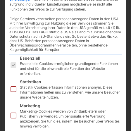
aufgrund individueller Einstellungen möglicherweise nicht alle
hat. Trekkie und Minimalist.
Funktionen der Website zur Verfügung stehen.
Hauptberuflich unterwegs im
Einige Services verarbeiten personenbezogene Daten in den USA.
Mit Ihrer Einwilligung zur Nutzung dieser Services stimmen Sie
Vergaberecht.
auch der Verarbeitung Ihrer Daten in den USA gemäß Art. 49 (1) lit.
a DSGVO zu. Das EuGH stuft die USA als Land mit unzureichendem
Datenschutz nach EU-Standards ein. So besteht etwa das Risiko,
dass US-Behörden personenbezogene Daten in
Überwachungsprogrammen verarbeiten, ohne bestehende
Klagemöglichkeit für Europäer.
Es folgt eine Liste der Service-Gruppen, für die eine Einwilligun
Essenziell
Essenzielle Cookies ermöglichen grundlegende Funktionen
und sind für die einwandfreie Funktion der Website
erforderlich.
Statistiken
Statistik Cookies erfassen Informationen anonym. Diese
Informationen helfen uns zu verstehen, wie unsere Besucher
unsere Website nutzen.
Marketing
Marketing-Cookies werden von Drittanbietern oder
Publishern verwendet, um personalisierte Werbung
anzuzeigen. Sie tun dies, indem sie Besucher über Websites
hinweg verfolgen.