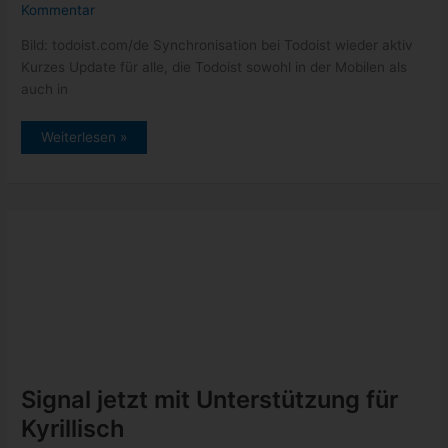
Kommentar
Bild: todoist.com/de Synchronisation bei Todoist wieder aktiv
Kurzes Update für alle, die Todoist sowohl in der Mobilen als
auch in
Todoist
Weiterlesen »
–
Synchronisation
zwischen
Web
und
Mobile
funktioniert
wieder
Signal jetzt mit Unterstützung für
Kyrillisch
14.04.2022
/
News
/ Von
DocBrown
/
Schreibe einen
Kommentar
Seit längerem ist der Messengerdienst Signal bei uns auf dem
Vormarsch. Rein spendenfinanziert haben sich die Entwickler
dem Datenschutz verschrieben