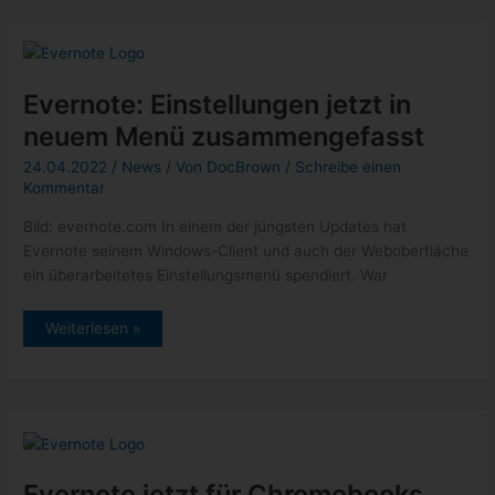
Import-
Ordners
Evernote: Einstellungen jetzt in
neuem Menü zusammengefasst
24.04.2022
/
News
/ Von
DocBrown
/
Schreibe einen
Kommentar
Bild: evernote.com In einem der jüngsten Updates hat
Evernote seinem Windows-Client und auch der Weboberfläche
ein überarbeitetes Einstellungsmenü spendiert. War
Evernote:
Weiterlesen »
Einstellungen
jetzt
in
neuem
Menü
zusammengefasst
Evernote jetzt für Chromebooks