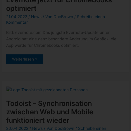
optimiert
21.04.2022
/
News
/ Von
DocBrown
/
Schreibe einen
Kommentar
Bild: evernote.com Das jüngste Evernote-Update unter
Android hat eine ganz besondere Änderung im Gepäck: die
App wurde für Chromebooks optimiert.
Evernote
Weiterlesen »
jetzt
für
Chromebooks
optimiert
Todoist – Synchronisation
zwischen Web und Mobile
funktioniert wieder
20.04.2022
/
News
/ Von
DocBrown
/
Schreibe einen