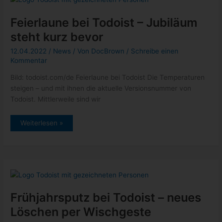
Bild: todoist.com/de Frühjahrsputz bei Todoist Auch wenn es
die letzten Tage eher kühl war, stehen die Zeiten bei Todoist
auf
Frühjahrsputz
Weiterlesen »
bei
Todoist
–
neues
Löschen
per
Wischgeste
neueste Beiträge
Pixel 6: endlich wurde dieser nervige Bug gefixt
Xbox: Neuzugänge vom 12. bis 16. September 2022
Epic Games Store: Gratisgame der Woche – Hundred Days –
Weinbausimulator
GeForce NOW Thursday mit Steelrising und weitere Titel