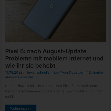
Pixel 6: nach August-Update
Probleme mit mobilem Internet und
wie ihr sie behebt
11.08.2022
/
News
,
schneller Tipp
/ Von
DocBrown
/
Schreibe
einen Kommentar
Kurzer Hinweis für alle Nutzer eines Pixel 6, die nach dem
kürzlich erschienenen Update ebenfalls ein Problem mit ihrem
mobilen
Pixel
Weiterlesen »