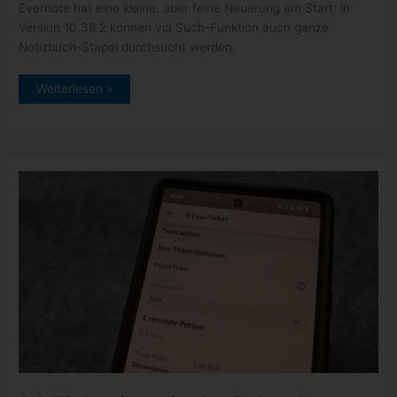
Evernote hat eine kleine, aber feine Neuerung am Start: in
Version 10.38.2 können via Such-Funktion auch ganze
Notizbuch-Stapel durchsucht werden.
Evernote:
Weiterlesen »
Verbesserungen
in
der
Such-
Funktion