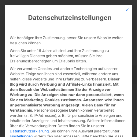
Zum
Suc
Inhalt
Mit die
Datenschutzeinstellungen
springen
Wir benötigen Ihre Zustimmung, bevor Sie unsere Website weiter
besuchen können.
Wenn Sie unter 16 Jahre alt sind und Ihre Zustimmung zu
freiwilligen Diensten geben möchten, müssen Sie Ihre
Erziehungsberechtigten um Erlaubnis bitten.
Wir verwenden Cookies und andere Technologien auf unserer
Website. Einige von ihnen sind essenziell, während andere uns
Startseite
Tipps
Tutorials
Tests
helfen, diese Website und Ihre Erfahrung zu verbessern.
Dieser
Blog wird durch Werbung und Affiliate-Links finanziert. Mit
dem Besuch der Webseite stimmen Sie der Anzeige von
Werbung zu. Die Anzeigen sind nur dann personalisiert, wenn
Startseite
»
News
Sie den Marketing-Cookies zustimmen. Ansonsten wird Ihnen
Game Pass: neue und kommende
unpersonalisierte Werbung angezeigt. Vielen Dank für Ihr
Verständnis.
Personenbezogene Daten können verarbeitet
Spiele, u.a. Prodeus
werden (z. B. IP-Adressen), z. B. für personalisierte Anzeigen und
Inhalte oder Anzeigen- und Inhaltsmessung.
Weitere Informationen
29.08.2022
/ Von
Spoonie
/
Schreibe einen Kommentar
/
1
über die Verwendung Ihrer Daten finden Sie in unserer
Datenschutzerklärung
.
Sie können Ihre Auswahl jederzeit unter
minute of reading
Einstellungen
widerrufen oder anpassen.
Bitte beachten Sie, dass