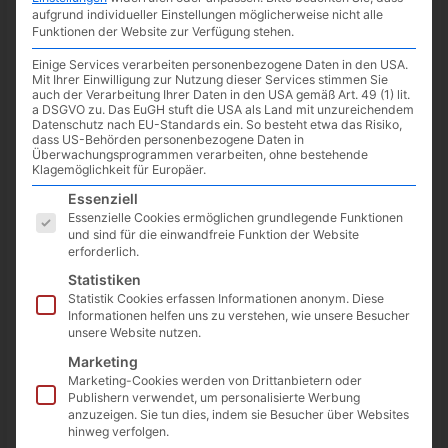
aufgrund individueller Einstellungen möglicherweise nicht alle
Funktionen der Website zur Verfügung stehen.
Einige Services verarbeiten personenbezogene Daten in den USA.
Mit Ihrer Einwilligung zur Nutzung dieser Services stimmen Sie
auch der Verarbeitung Ihrer Daten in den USA gemäß Art. 49 (1) lit.
a DSGVO zu. Das EuGH stuft die USA als Land mit unzureichendem
Datenschutz nach EU-Standards ein. So besteht etwa das Risiko,
dass US-Behörden personenbezogene Daten in
Überwachungsprogrammen verarbeiten, ohne bestehende
Klagemöglichkeit für Europäer.
Es folgt eine Liste der Service-Gruppen, für die eine Einwilligun
Essenziell
Essenzielle Cookies ermöglichen grundlegende Funktionen
und sind für die einwandfreie Funktion der Website
erforderlich.
Microsoft hat neue Titel für den Game Pass bekannt geben,
Statistiken
welche bereits verfügbar sind oder noch 2022 kommen
Statistik Cookies erfassen Informationen anonym. Diese
werden.
Informationen helfen uns zu verstehen, wie unsere Besucher
unsere Website nutzen.
Marketing
Midnight Fight
PC, Konsole und
verfügbar
Marketing-Cookies werden von Drittanbietern oder
Express
Cloud
Publishern verwendet, um personalisierte Werbung
anzuzeigen. Sie tun dies, indem sie Besucher über Websites
PC, Konsole und
Moonscars
27. September
hinweg verfolgen.
Cloud