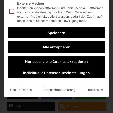
Externe Medien
Coral Island
PC
11. Oktober
Inhalte von Videoplattformen und Social-Media-Plattformen
werden standardmäßig blockiert. Wenn Cookies von
PC, Konsole und
externen Medien akzeptiert werden, bedarf der Zugriff auf
Ghost Song
3. November
diese Inhalte keiner manuellen Einwilligung mehr.
Cloud
PC, Konsole und
späterer Verlauf
Speichern
Infinite Guitars
Cloud
2022
PC, Konsole und
späterer Verlauf
Alle akzeptieren
Prodeus
Cloud
2022
PC, Konsole und
Nur essenzielle Cookies akzeptieren
Signalis
bald
Cloud
Individuelle Datenschutzeinstellungen
Quelle:
Xbox Blog
Cookie-Details
Datenschutzerklärung
Impressum
twittern
teilen
teilen
teilen
RSS-feed