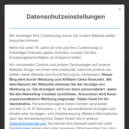
Zum
Suc
Inhalt
Mit die
Datenschutzeinstellungen
springen
Wir benötigen Ihre Zustimmung, bevor Sie unsere Website weiter
besuchen können.
Wenn Sie unter 16 Jahre alt sind und Ihre Zustimmung zu
freiwilligen Diensten geben möchten, müssen Sie Ihre
Erziehungsberechtigten um Erlaubnis bitten.
Wir verwenden Cookies und andere Technologien auf unserer
Website. Einige von ihnen sind essenziell, während andere uns
Startseite
Tipps
Tutorials
Tests
helfen, diese Website und Ihre Erfahrung zu verbessern.
Dieser
Blog wird durch Werbung und Affiliate-Links finanziert. Mit
dem Besuch der Webseite stimmen Sie der Anzeige von
Werbung zu. Die Anzeigen sind nur dann personalisiert, wenn
Startseite
»
News
Sie den Marketing-Cookies zustimmen. Ansonsten wird Ihnen
GeForce NOW Thursday mit Evil
unpersonalisierte Werbung angezeigt. Vielen Dank für Ihr
Verständnis.
Personenbezogene Daten können verarbeitet
Dead und weiteren Spielen
werden (z. B. IP-Adressen), z. B. für personalisierte Anzeigen und
Inhalte oder Anzeigen- und Inhaltsmessung.
Weitere Informationen
12.05.2022
/ Von
Spoonie
/
Schreibe einen Kommentar
/
1
über die Verwendung Ihrer Daten finden Sie in unserer
Datenschutzerklärung
.
Sie können Ihre Auswahl jederzeit unter
minute of reading
Einstellungen
widerrufen oder anpassen.
Bitte beachten Sie, dass