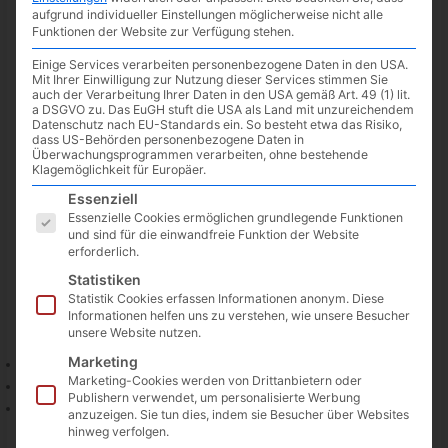
aufgrund individueller Einstellungen möglicherweise nicht alle
Funktionen der Website zur Verfügung stehen.
Einige Services verarbeiten personenbezogene Daten in den USA.
Mit Ihrer Einwilligung zur Nutzung dieser Services stimmen Sie
auch der Verarbeitung Ihrer Daten in den USA gemäß Art. 49 (1) lit.
a DSGVO zu. Das EuGH stuft die USA als Land mit unzureichendem
Datenschutz nach EU-Standards ein. So besteht etwa das Risiko,
dass US-Behörden personenbezogene Daten in
Überwachungsprogrammen verarbeiten, ohne bestehende
Klagemöglichkeit für Europäer.
Es folgt eine Liste der Service-Gruppen, für die eine Einwilligun
Essenziell
Essenzielle Cookies ermöglichen grundlegende Funktionen
Auch am heutigen Donnerstag, den
12.05.2022
, gibt es
und sind für die einwandfreie Funktion der Website
erforderlich.
wieder eine Übersicht der neuen Spiele, welche über GeForce
NOW gespielt werden können. Evil Dead, welches ab morgen
Statistiken
zum Release verfügbar sein wird, ist schon das 1.300 Spiel bei
Statistik Cookies erfassen Informationen anonym. Diese
Informationen helfen uns zu verstehen, wie unsere Besucher
GeForce NOW.
unsere Website nutzen.
Marketing
Achilles: Legends Untold (New release on Steam)
Marketing-Cookies werden von Drittanbietern oder
Brigandine The Legend of Runersia (New release on Steam)
Publishern verwendet, um personalisierte Werbung
Neptunia x SENRAN KAGURA: Ninja Wars (New release
anzuzeigen. Sie tun dies, indem sie Besucher über Websites
on Steam)
hinweg verfolgen.