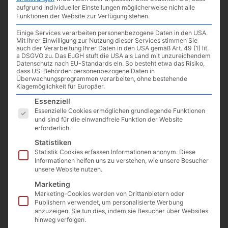
minute of reading
aufgrund individueller Einstellungen möglicherweise nicht alle
Funktionen der Website zur Verfügung stehen.
Der Release von
Marvel’s Midnight Suns
rückt näher,
07.
Einige Services verarbeiten personenbezogene Daten in den USA.
Oktober 2022
, und so wird auch das Marketing hochgefahren.
Mit Ihrer Einwilligung zur Nutzung dieser Services stimmen Sie
Als Folge dessen kommen wir in den Genuss zweier neuen
auch der Verarbeitung Ihrer Daten in den USA gemäß Art. 49 (1) lit.
a DSGVO zu. Das EuGH stuft die USA als Land mit unzureichendem
Video, welche
Captain Marvel
und
Doctor Strange
im Spiel
Datenschutz nach EU-Standards ein. So besteht etwa das Risiko,
zeigen. Ein Video mit dem Gameplay von
Spiderman
ist
dass US-Behörden personenbezogene Daten in
ebenfalls schon verfügbar.
Überwachungsprogrammen verarbeiten, ohne bestehende
Klagemöglichkeit für Europäer.
Es folgt eine Liste der Service-Gruppen, für die eine Einwilligun
Essenziell
Essenzielle Cookies ermöglichen grundlegende Funktionen
und sind für die einwandfreie Funktion der Website
erforderlich.
Statistiken
Statistik Cookies erfassen Informationen anonym. Diese
Informationen helfen uns zu verstehen, wie unsere Besucher
unsere Website nutzen.
Marketing
Marketing-Cookies werden von Drittanbietern oder
Publishern verwendet, um personalisierte Werbung
anzuzeigen. Sie tun dies, indem sie Besucher über Websites
hinweg verfolgen.