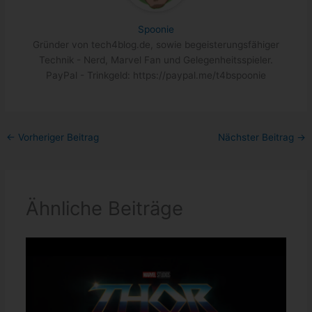
Spoonie
Gründer von tech4blog.de, sowie begeisterungsfähiger
Technik - Nerd, Marvel Fan und Gelegenheitsspieler.
PayPal - Trinkgeld: https://paypal.me/t4bspoonie
←
Vorheriger Beitrag
Nächster Beitrag
→
Ähnliche Beiträge