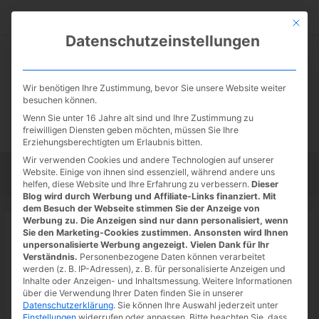
Zum
Suc
Inhalt
Mit die
Datenschutzeinstellungen
springen
Wir benötigen Ihre Zustimmung, bevor Sie unsere Website weiter
besuchen können.
Wenn Sie unter 16 Jahre alt sind und Ihre Zustimmung zu
freiwilligen Diensten geben möchten, müssen Sie Ihre
Erziehungsberechtigten um Erlaubnis bitten.
Wir verwenden Cookies und andere Technologien auf unserer
Website. Einige von ihnen sind essenziell, während andere uns
Startseite
Tipps
Tutorials
Tests
helfen, diese Website und Ihre Erfahrung zu verbessern.
Dieser
Blog wird durch Werbung und Affiliate-Links finanziert. Mit
dem Besuch der Webseite stimmen Sie der Anzeige von
Werbung zu. Die Anzeigen sind nur dann personalisiert, wenn
Startseite
»
News
Sie den Marketing-Cookies zustimmen. Ansonsten wird Ihnen
Marvel’s Midnight Suns: Captain
unpersonalisierte Werbung angezeigt. Vielen Dank für Ihr
Verständnis.
Personenbezogene Daten können verarbeitet
Marvel und Doctor Strange in
werden (z. B. IP-Adressen), z. B. für personalisierte Anzeigen und
Inhalte oder Anzeigen- und Inhaltsmessung.
Weitere Informationen
kurzen Videos vorgestellt
über die Verwendung Ihrer Daten finden Sie in unserer
Datenschutzerklärung
.
Sie können Ihre Auswahl jederzeit unter
01.08.2022
/ Von
Spoonie
/
Schreibe einen Kommentar
/
1
Einstellungen
widerrufen oder anpassen.
Bitte beachten Sie, dass