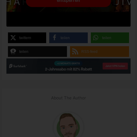
entsperren
twittern
teilen
teilen
teilen
RSS-feed
About The Author