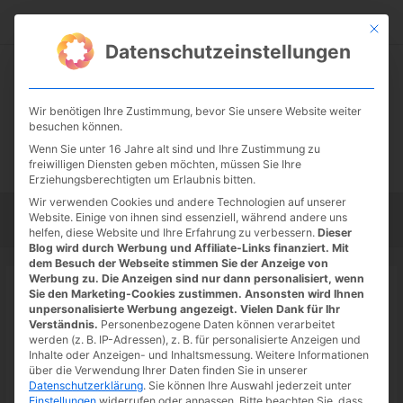
Zum
Suc
Inhalt
Mit die
Datenschutzeinstellungen
springen
Wir benötigen Ihre Zustimmung, bevor Sie unsere Website weiter
besuchen können.
Wenn Sie unter 16 Jahre alt sind und Ihre Zustimmung zu
freiwilligen Diensten geben möchten, müssen Sie Ihre
Erziehungsberechtigten um Erlaubnis bitten.
Wir verwenden Cookies und andere Technologien auf unserer
Website. Einige von ihnen sind essenziell, während andere uns
Startseite
Tipps
Tutorials
Tests
helfen, diese Website und Ihre Erfahrung zu verbessern.
Dieser
Blog wird durch Werbung und Affiliate-Links finanziert. Mit
dem Besuch der Webseite stimmen Sie der Anzeige von
Werbung zu. Die Anzeigen sind nur dann personalisiert, wenn
Startseite
»
News
Sie den Marketing-Cookies zustimmen. Ansonsten wird Ihnen
Return to Monkey Island: Gameplay
unpersonalisierte Werbung angezeigt. Vielen Dank für Ihr
Verständnis.
Personenbezogene Daten können verarbeitet
Reveal Trailer verfügbar
werden (z. B. IP-Adressen), z. B. für personalisierte Anzeigen und
Inhalte oder Anzeigen- und Inhaltsmessung.
Weitere Informationen
28.06.2022
/ Von
Spoonie
/
Schreibe einen Kommentar
/
1
über die Verwendung Ihrer Daten finden Sie in unserer
Datenschutzerklärung
.
Sie können Ihre Auswahl jederzeit unter
minute of reading
Einstellungen
widerrufen oder anpassen.
Bitte beachten Sie, dass