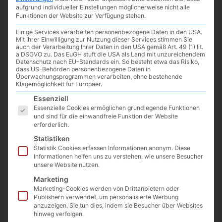
aufgrund individueller Einstellungen möglicherweise nicht alle
Den älteren Spieler sollte Monkey Island natürlich ein Begriff
Funktionen der Website zur Verfügung stehen.
sein, gilt es noch heute als das beste Point & Click Adventure
aller Zeiten. Vor wenigen Wochen wurde dann vollkommen
Einige Services verarbeiten personenbezogene Daten in den USA.
Mit Ihrer Einwilligung zur Nutzung dieser Services stimmen Sie
überraschend ein
weiterer Teil angekündigt
, der noch
2022
für
auch der Verarbeitung Ihrer Daten in den USA gemäß Art. 49 (1) lit.
PC und Nintendo Switch erscheinen soll –
Return to Monkey
a DSGVO zu. Das EuGH stuft die USA als Land mit unzureichendem
Datenschutz nach EU-Standards ein. So besteht etwa das Risiko,
Island
.
dass US-Behörden personenbezogene Daten in
Überwachungsprogrammen verarbeiten, ohne bestehende
Bisher gab es nur einen Ankündigungstrailer, heute folgte noch
Klagemöglichkeit für Europäer.
ein Gameplay Reveal Trailer von Devolver Digital. Ja, ich weiß,
Es folgt eine Liste der Service-Gruppen, für die eine Einwilligun
Essenziell
der Comic-Look macht die Serie aus, allerdings muss ich
Essenzielle Cookies ermöglichen grundlegende Funktionen
und sind für die einwandfreie Funktion der Website
zugeben, dass mich der Stil in dem Trailer nicht ganz so
erforderlich.
anspricht. Aber bildet euch selbst ein Urteil:
Statistiken
Statistik Cookies erfassen Informationen anonym. Diese
Informationen helfen uns zu verstehen, wie unsere Besucher
unsere Website nutzen.
Marketing
Marketing-Cookies werden von Drittanbietern oder
Publishern verwendet, um personalisierte Werbung
anzuzeigen. Sie tun dies, indem sie Besucher über Websites
hinweg verfolgen.