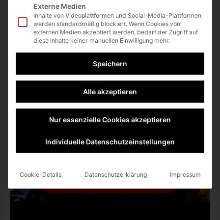
Externe Medien
Inhalte von Videoplattformen und Social-Media-Plattformen
werden standardmäßig blockiert. Wenn Cookies von
externen Medien akzeptiert werden, bedarf der Zugriff auf
diese Inhalte keiner manuellen Einwilligung mehr.
Speichern
Sie sehen gerade einen Platzhalterinhalt
von
YouTube
. Um auf den eigentlichen
Inhalt zuzugreifen, klicken Sie auf die
Alle akzeptieren
Schaltfläche unten. Bitte beachten Sie,
dass dabei Daten an Drittanbieter
weitergegeben werden.
Nur essenzielle Cookies akzeptieren
Mehr Informationen
Inhalt entsperren
Individuelle Datenschutzeinstellungen
Erforderlichen Service
akzeptieren und Inhalte
Cookie-Details
Datenschutzerklärung
Impressum
entsperren