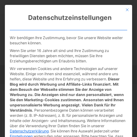
Zum
Suc
Inhalt
Mit die
Datenschutzeinstellungen
springen
Wir benötigen Ihre Zustimmung, bevor Sie unsere Website weiter
besuchen können.
Wenn Sie unter 16 Jahre alt sind und Ihre Zustimmung zu
freiwilligen Diensten geben möchten, müssen Sie Ihre
Erziehungsberechtigten um Erlaubnis bitten.
Wir verwenden Cookies und andere Technologien auf unserer
Website. Einige von ihnen sind essenziell, während andere uns
Startseite
Tipps
Tutorials
Tests
helfen, diese Website und Ihre Erfahrung zu verbessern.
Dieser
Blog wird durch Werbung und Affiliate-Links finanziert. Mit
dem Besuch der Webseite stimmen Sie der Anzeige von
Werbung zu. Die Anzeigen sind nur dann personalisiert, wenn
Startseite
»
News
Sie den Marketing-Cookies zustimmen. Ansonsten wird Ihnen
Steam Summer Sale 2022 gestartet
unpersonalisierte Werbung angezeigt. Vielen Dank für Ihr
Verständnis.
Personenbezogene Daten können verarbeitet
werden (z. B. IP-Adressen), z. B. für personalisierte Anzeigen und
23.06.2022
/ Von
Spoonie
/
Schreibe einen Kommentar
/
1
Inhalte oder Anzeigen- und Inhaltsmessung.
Weitere Informationen
minute of reading
über die Verwendung Ihrer Daten finden Sie in unserer
Datenschutzerklärung
.
Sie können Ihre Auswahl jederzeit unter
Einstellungen
widerrufen oder anpassen.
Bitte beachten Sie, dass