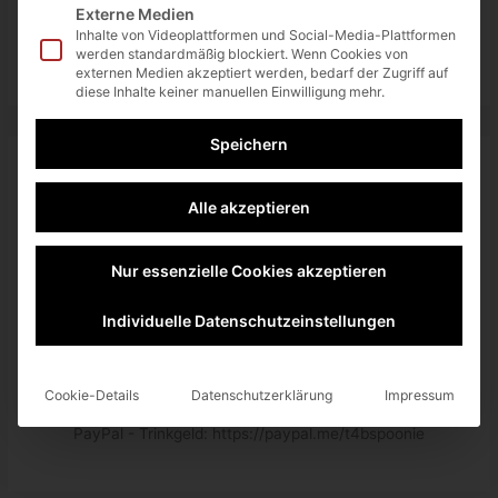
teilen
RSS-feed
Externe Medien
Inhalte von Videoplattformen und Social-Media-Plattformen
werden standardmäßig blockiert. Wenn Cookies von
externen Medien akzeptiert werden, bedarf der Zugriff auf
diese Inhalte keiner manuellen Einwilligung mehr.
Speichern
About The Author
Alle akzeptieren
Nur essenzielle Cookies akzeptieren
Individuelle Datenschutzeinstellungen
Spoonie
Gründer von tech4blog.de, sowie begeisterungsfähiger
Cookie-Details
Datenschutzerklärung
Impressum
Technik - Nerd, Marvel Fan und Gelegenheitsspieler.
PayPal - Trinkgeld: https://paypal.me/t4bspoonie