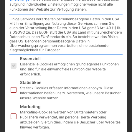
aufgrund individueller Einstellungen möglicherweise nicht alle
Funktionen der Website zur Verfügung stehen.
Einige Services verarbeiten personenbezogene Daten in den USA.
Mit Ihrer Einwilligung zur Nutzung dieser Services stimmen Sie
auch der Verarbeitung Ihrer Daten in den USA gemäß Art. 49 (1) lit.
a DSGVO zu. Das EuGH stuft die USA als Land mit unzureichendem
Datenschutz nach EU-Standards ein. So besteht etwa das Risiko,
dass US-Behörden personenbezogene Daten in
Überwachungsprogrammen verarbeiten, ohne bestehende
Klagemöglichkeit für Europäer.
Es folgt eine Liste der Service-Gruppen, für die eine Einwilligun
Essenziell
Essenzielle Cookies ermöglichen grundlegende Funktionen
und sind für die einwandfreie Funktion der Website
Steam hat den
Summer Sale 2022
gestartet. Bis zum
07.07
erforderlich.
gibt es tausende Spiele im Angebot, vorbeischauen lohnt sich.
Statistiken
Vielleicht hat man schon länger ein Spiel im Auge und kann es
Statistik Cookies erfassen Informationen anonym. Diese
jetzt reduziert bekommen.
Informationen helfen uns zu verstehen, wie unsere Besucher
unsere Website nutzen.
Zu Steam geht es
hier
.
Marketing
Marketing-Cookies werden von Drittanbietern oder
Publishern verwendet, um personalisierte Werbung
twittern
teilen
teilen
anzuzeigen. Sie tun dies, indem sie Besucher über Websites
hinweg verfolgen.