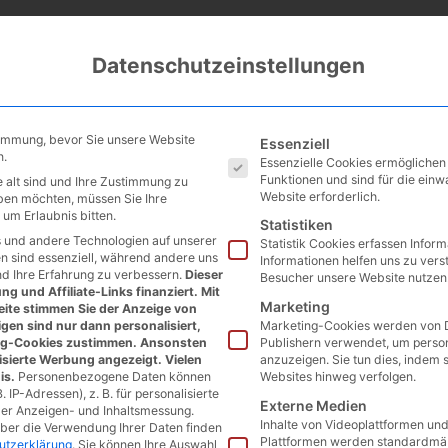
Datenschutzeinstellungen
Es folgt eine Liste der Service
timmung, bevor Sie unsere Website
Essenziell
n.
Essenzielle Cookies ermögliche
Funktionen und sind für die einw
 alt sind und Ihre Zustimmung zu
Website erforderlich.
eben möchten, müssen Sie Ihre
um Erlaubnis bitten.
Statistiken
 und andere Technologien auf unserer
Statistik Cookies erfassen Infor
en sind essenziell, während andere uns
Informationen helfen uns zu vers
nd Ihre Erfahrung zu verbessern.
Dieser
Besucher unsere Website nutzen
g und Affiliate-Links finanziert. Mit
Marketing
ite stimmen Sie der Anzeige von
gen sind nur dann personalisiert,
Marketing-Cookies werden von D
ng-Cookies zustimmen. Ansonsten
Publishern verwendet, um perso
isierte Werbung angezeigt. Vielen
anzuzeigen. Sie tun dies, indem 
is.
Personenbezogene Daten können
Websites hinweg verfolgen.
. IP-Adressen), z. B. für personalisierte
Externe Medien
der Anzeigen- und Inhaltsmessung.
Inhalte von Videoplattformen un
über die Verwendung Ihrer Daten finden
Plattformen werden standardmäß
utzerklärung
.
Sie können Ihre Auswahl