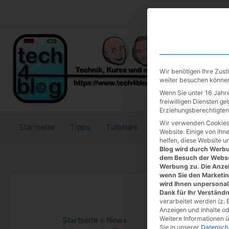
Zum
Inhalt
springen
Wir benötigen Ihre Zus
weiter besuchen könne
Wenn Sie unter 16 Jahre
freiwilligen Diensten g
Erziehungsberechtigten 
Wir verwenden Cookies
Startseite
Tipps
Tutorials
Tests
Website. Einige von ihn
helfen, diese Website u
Blog wird durch Werbun
dem Besuch der Webse
Werbung zu. Die Anzei
wenn Sie den Marketi
wird Ihnen unpersonal
Dank für Ihr Verständn
verarbeitet werden (z. B
Anzeigen und Inhalte o
Weitere Informationen 
Startseite
»
News
Sie in unserer
Datensch