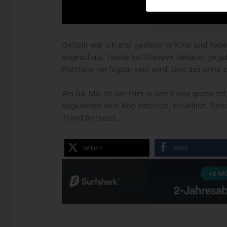
Gefühlt war ich erst gestern im Kino und hab
angeschaut. Heute hat Disney+ bekannt gegeb
Plattform verfügbar sein wird. Und das ohne z
Am 04. Mai ist der Film in den Kinos gestarte
abgesehen vom Abo natürlich, erhältlich. Sehr
Trend fortsetzt.
twittern
teilen