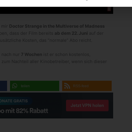
e mir
Doctor Strange in the Multiverse of Madness
en, dass der Film bereits
ab dem 22. Juni
auf der
usätzliche Kosten, das “normale” Abo reicht.
t, nach nur
7 Wochen
ist er schon kostenlos,
 zum Nachteil aller Kinobetreiber, wenn sich dieser
teilen
RSS-feed