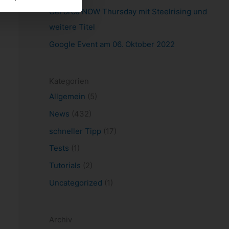
GeForce NOW Thursday mit Steelrising und
weitere Titel
Google Event am 06. Oktober 2022
Kategorien
Allgemein
(5)
News
(432)
schneller Tipp
(17)
Tests
(1)
Tutorials
(2)
Uncategorized
(1)
Archiv