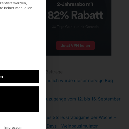
zeptiert werden,
lte keiner manuellen
neueste Beiträge
en
Pixel 6: endlich wurde dieser nervige Bug
gefixt
Xbox: Neuzugänge vom 12. bis 16. September
2022
Epic Games Store: Gratisgame der Woche –
Hundred Days – Weinbausimulator
Impressum