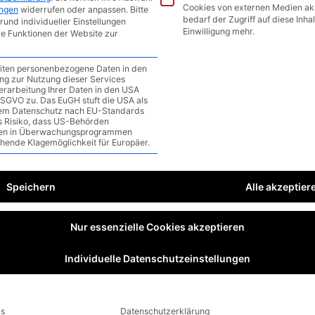
 the Multiverse of Madness
Cookies von externen Medien ak
ungen
widerrufen oder anpassen.
Bitte
bedarf der Zugriff auf diese Inha
rund individueller Einstellungen
Einwilligung mehr.
le Funktionen der Website zur
ommentar
/
1 minute of reading
eiten personenbezogene Daten in den
gung zur Nutzung dieser Services
erarbeitung Ihrer Daten in den USA
a DSGVO zu. Das EuGH stuft die USA als
em Datenschutz nach EU-Standards
as Risiko, dass US-Behörden
en in Überwachungsprogrammen
ehende Klagemöglichkeit für Europäer.
Speichern
Alle akzeptier
Nur essenzielle Cookies akzeptieren
Individuelle Datenschutzeinstellungen
ls
Datenschutzerklärung