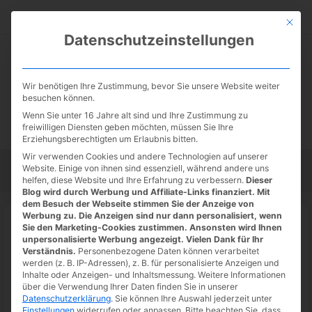
Zum
Suc
Inhalt
Mit die
Datenschutzeinstellungen
springen
Wir benötigen Ihre Zustimmung, bevor Sie unsere Website weiter
besuchen können.
Wenn Sie unter 16 Jahre alt sind und Ihre Zustimmung zu
freiwilligen Diensten geben möchten, müssen Sie Ihre
Erziehungsberechtigten um Erlaubnis bitten.
Wir verwenden Cookies und andere Technologien auf unserer
Website. Einige von ihnen sind essenziell, während andere uns
Startseite
Tipps
Tutorials
Tests
helfen, diese Website und Ihre Erfahrung zu verbessern.
Dieser
Blog wird durch Werbung und Affiliate-Links finanziert. Mit
dem Besuch der Webseite stimmen Sie der Anzeige von
Werbung zu. Die Anzeigen sind nur dann personalisiert, wenn
Startseite
»
schneller Tipp
Sie den Marketing-Cookies zustimmen. Ansonsten wird Ihnen
Evernote: Links schneller einfügen
unpersonalisierte Werbung angezeigt. Vielen Dank für Ihr
Verständnis.
Personenbezogene Daten können verarbeitet
werden (z. B. IP-Adressen), z. B. für personalisierte Anzeigen und
26.06.2022
/ Von
Spoonie
/
1 Kommentar
/
1 minute of reading
Inhalte oder Anzeigen- und Inhaltsmessung.
Weitere Informationen
über die Verwendung Ihrer Daten finden Sie in unserer
Datenschutzerklärung
.
Sie können Ihre Auswahl jederzeit unter
Einstellungen
widerrufen oder anpassen.
Bitte beachten Sie, dass