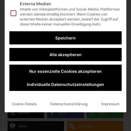
Externe Medien
natürlich auch wieder der Shortcut
Strg – V
.
Inhalte von Videoplattformen und Social-Media-Plattformen
werden standardmäßig blockiert. Wenn Cookies von
externen Medien akzeptiert werden, bedarf der Zugriff auf
diese Inhalte keiner manuellen Einwilligung mehr.
Speichern
Alle akzeptieren
Nur essenzielle Cookies akzeptieren
Individuelle Datenschutzeinstellungen
Schon ist das Wort (oder die Wörter)
anklickbar
und verweist
auf die Webseite (
siehe Titelbild, oben
).
Cookie-Details
Datenschutzerklärung
Impressum
twittern
teilen
teilen
teilen
RSS-feed