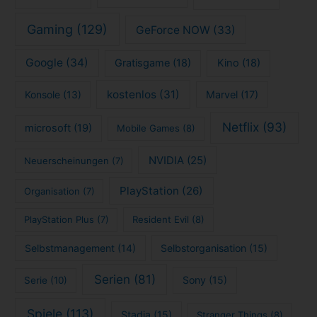
Gaming
(129)
GeForce NOW
(33)
Google
(34)
Gratisgame
(18)
Kino
(18)
kostenlos
(31)
Konsole
(13)
Marvel
(17)
Netflix
(93)
microsoft
(19)
Mobile Games
(8)
NVIDIA
(25)
Neuerscheinungen
(7)
PlayStation
(26)
Organisation
(7)
PlayStation Plus
(7)
Resident Evil
(8)
Selbstmanagement
(14)
Selbstorganisation
(15)
Serien
(81)
Sony
(15)
Serie
(10)
Spiele
(113)
Stadia
(15)
Stranger Things
(8)