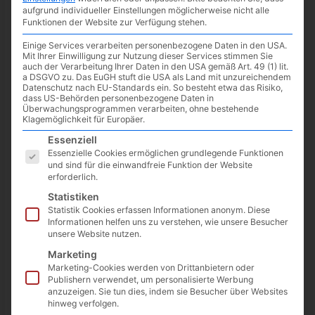
aufgrund individueller Einstellungen möglicherweise nicht alle
Funktionen der Website zur Verfügung stehen.
Einige Services verarbeiten personenbezogene Daten in den USA.
Mit Ihrer Einwilligung zur Nutzung dieser Services stimmen Sie
auch der Verarbeitung Ihrer Daten in den USA gemäß Art. 49 (1) lit.
a DSGVO zu. Das EuGH stuft die USA als Land mit unzureichendem
Datenschutz nach EU-Standards ein. So besteht etwa das Risiko,
dass US-Behörden personenbezogene Daten in
Überwachungsprogrammen verarbeiten, ohne bestehende
Klagemöglichkeit für Europäer.
Es folgt eine Liste der Service-Gruppen, für die eine Einwilligun
Essenziell
Essenzielle Cookies ermöglichen grundlegende Funktionen
In Evernote können
Links
mit einem
kleinen Tipp
schneller
und sind für die einwandfreie Funktion der Website
einer Notiz
hinzugefügt
werden. Getestet habe ich es mit der
erforderlich.
Webversion
, sowie mit der
Windows App
. Mit der Android
Statistiken
Version war es zum Zeitpunkt des Posts noch nicht möglich.
Statistik Cookies erfassen Informationen anonym. Diese
Informationen helfen uns zu verstehen, wie unsere Besucher
Den
Link
, welcher einer Notiz hinzugefügt werden soll, in der
unsere Website nutzen.
Adressleiste des Browser (oder von einer beliebigen anderen
Marketing
Stelle) mit der rechten Maustaste “
kopieren
” oder den
Marketing-Cookies werden von Drittanbietern oder
Shortcut
Strg – C
verwenden. In der Evernote Notiz das
Wort
,
Publishern verwendet, um personalisierte Werbung
anzuzeigen. Sie tun dies, indem sie Besucher über Websites
welchem der Link hinzugefügt werden soll,
markieren
und mit
hinweg verfolgen.
der rechten Maustaste “
einfügen
” auswählen. Alternativ geht