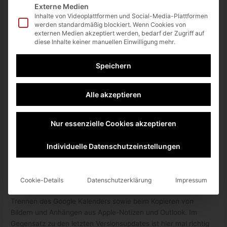
Externe Medien
Inhalte von Videoplattformen und Social-Media-Plattformen
werden standardmäßig blockiert. Wenn Cookies von
externen Medien akzeptiert werden, bedarf der Zugriff auf
diese Inhalte keiner manuellen Einwilligung mehr.
Speichern
Alle akzeptieren
Nur essenzielle Cookies akzeptieren
Gerade die Such-Funktion ist eine der größten Stärken von
Individuelle Datenschutzeinstellungen
Evernote. Insofern sind Verbesserungen an diesem Feature
immer besonders gern gesehen.
Cookie-Details
Datenschutzerklärung
Impressum
Außerdem gibt es noch Verbesserungen beim Einbinden und
Trennen des Google Kalenders sowie beim Kopieren von
Bildern und Anhängen aus Apple-Notizen und Outlook. Im
Gegensatz zu den letzten Versionsupdates ist hier mal richtig