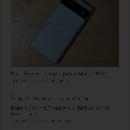
Pixel Feature Drop Update März 2022
16.03.2022
/
News
/ Von
Spoonie
Feierlaune bei Todoist – Jubiläum steht
kurz bevor
12.04.2022
/
News
/ Von
DocBrown