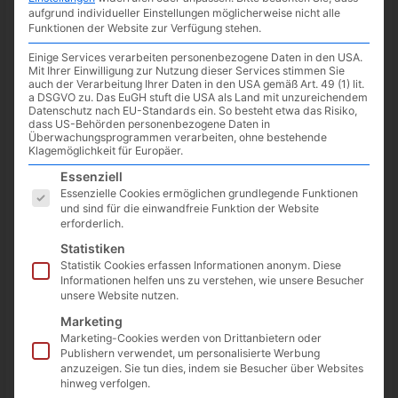
aufgrund individueller Einstellungen möglicherweise nicht alle
Funktionen der Website zur Verfügung stehen.
Einige Services verarbeiten personenbezogene Daten in den USA.
Mit Ihrer Einwilligung zur Nutzung dieser Services stimmen Sie
auch der Verarbeitung Ihrer Daten in den USA gemäß Art. 49 (1) lit.
a DSGVO zu. Das EuGH stuft die USA als Land mit unzureichendem
Datenschutz nach EU-Standards ein. So besteht etwa das Risiko,
dass US-Behörden personenbezogene Daten in
Überwachungsprogrammen verarbeiten, ohne bestehende
Klagemöglichkeit für Europäer.
Es folgt eine Liste der Service-Gruppen, für die eine Einwilligun
Essenziell
Essenzielle Cookies ermöglichen grundlegende Funktionen
und sind für die einwandfreie Funktion der Website
erforderlich.
Evernote hat eine kleine, aber feine Neuerung am Start: in
Statistiken
Version 10.38.2 können via Such-Funktion auch ganze
Statistik Cookies erfassen Informationen anonym. Diese
Notizbuch-Stapel durchsucht werden. Bislang mussten dazu
Informationen helfen uns zu verstehen, wie unsere Besucher
unsere Website nutzen.
die in einem Stapel enthaltenen Notizbücher einzeln
ausgewählt werden.
Marketing
Marketing-Cookies werden von Drittanbietern oder
Publishern verwendet, um personalisierte Werbung
anzuzeigen. Sie tun dies, indem sie Besucher über Websites
hinweg verfolgen.