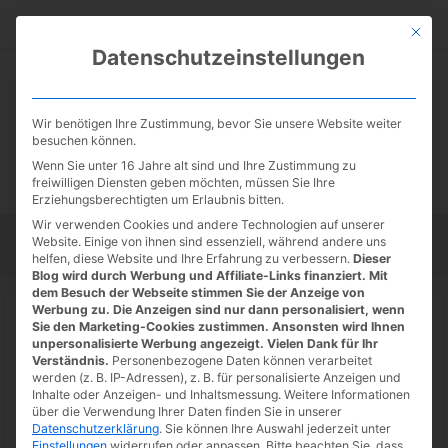
Zum
Suc
Inhalt
Mit die
Datenschutzeinstellungen
springen
Wir benötigen Ihre Zustimmung, bevor Sie unsere Website weiter
besuchen können.
Wenn Sie unter 16 Jahre alt sind und Ihre Zustimmung zu
freiwilligen Diensten geben möchten, müssen Sie Ihre
Erziehungsberechtigten um Erlaubnis bitten.
Wir verwenden Cookies und andere Technologien auf unserer
Website. Einige von ihnen sind essenziell, während andere uns
Startseite
Tipps
Tutorials
Tests
helfen, diese Website und Ihre Erfahrung zu verbessern.
Dieser
Blog wird durch Werbung und Affiliate-Links finanziert. Mit
dem Besuch der Webseite stimmen Sie der Anzeige von
Werbung zu. Die Anzeigen sind nur dann personalisiert, wenn
Startseite
»
News
Sie den Marketing-Cookies zustimmen. Ansonsten wird Ihnen
Evernote: Verbesserungen in der
unpersonalisierte Werbung angezeigt. Vielen Dank für Ihr
Verständnis.
Personenbezogene Daten können verarbeitet
Such-Funktion
werden (z. B. IP-Adressen), z. B. für personalisierte Anzeigen und
Inhalte oder Anzeigen- und Inhaltsmessung.
Weitere Informationen
29.05.2022
/ Von
DocBrown
/
Schreibe einen Kommentar
/
1
über die Verwendung Ihrer Daten finden Sie in unserer
Datenschutzerklärung
.
Sie können Ihre Auswahl jederzeit unter
minute of reading
Einstellungen
widerrufen oder anpassen.
Bitte beachten Sie, dass