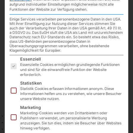
aufgrund individueller Einstellungen möglicherweise nicht alle
02.06.2022
/ Von
Spoonie
/
Schreibe einen Kommentar
/
1
Funktionen der Website zur Verfügung stehen.
minute of reading
Einige Services verarbeiten personenbezogene Daten in den USA.
Mit Ihrer Einwilligung zur Nutzung dieser Services stimmen Sie
auch der Verarbeitung Ihrer Daten in den USA gemäß Art. 49 (1) lit.
a DSGVO zu. Das EuGH stuft die USA als Land mit unzureichendem
Datenschutz nach EU-Standards ein. So besteht etwa das Risiko,
dass US-Behörden personenbezogene Daten in
Überwachungsprogrammen verarbeiten, ohne bestehende
Klagemöglichkeit für Europäer.
Es folgt eine Liste der Service-Gruppen, für die eine Einwilligun
Essenziell
Essenzielle Cookies ermöglichen grundlegende Funktionen
und sind für die einwandfreie Funktion der Website
erforderlich.
Statistiken
Statistik Cookies erfassen Informationen anonym. Diese
Informationen helfen uns zu verstehen, wie unsere Besucher
Auch der heutige Donnerstag,
02.06.2022
, bringt uns wieder
unsere Website nutzen.
neue Spiele zu GeForce NOW:
Marketing
Marketing-Cookies werden von Drittanbietern oder
LEAP (New release on Steam)
Publishern verwendet, um personalisierte Werbung
Souldiers (New release on Steam)
anzuzeigen. Sie tun dies, indem sie Besucher über Websites
hinweg verfolgen.
Twilight Wars: Declassified (New release on Steam)