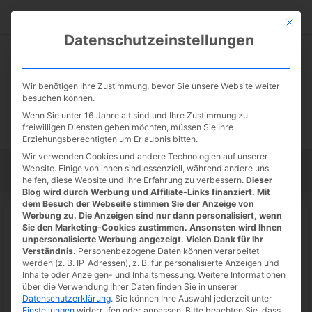
Zum
Suc
Inhalt
Mit die
Datenschutzeinstellungen
springen
Wir benötigen Ihre Zustimmung, bevor Sie unsere Website weiter
besuchen können.
Wenn Sie unter 16 Jahre alt sind und Ihre Zustimmung zu
freiwilligen Diensten geben möchten, müssen Sie Ihre
Erziehungsberechtigten um Erlaubnis bitten.
Wir verwenden Cookies und andere Technologien auf unserer
Website. Einige von ihnen sind essenziell, während andere uns
Startseite
Tipps
Tutorials
Tests
helfen, diese Website und Ihre Erfahrung zu verbessern.
Dieser
Blog wird durch Werbung und Affiliate-Links finanziert. Mit
dem Besuch der Webseite stimmen Sie der Anzeige von
Werbung zu. Die Anzeigen sind nur dann personalisiert, wenn
Startseite
»
News
Sie den Marketing-Cookies zustimmen. Ansonsten wird Ihnen
GeForce NOW Thursday mit LEAP
unpersonalisierte Werbung angezeigt. Vielen Dank für Ihr
Verständnis.
Personenbezogene Daten können verarbeitet
und weiteren Spielen, God of War
werden (z. B. IP-Adressen), z. B. für personalisierte Anzeigen und
Inhalte oder Anzeigen- und Inhaltsmessung.
Weitere Informationen
verschwindet wieder, Ausblick auf
über die Verwendung Ihrer Daten finden Sie in unserer
weitere Spiele im Juni
Datenschutzerklärung
.
Sie können Ihre Auswahl jederzeit unter
Einstellungen
widerrufen oder anpassen.
Bitte beachten Sie, dass