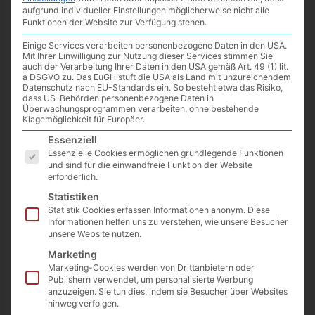
aufgrund individueller Einstellungen möglicherweise nicht alle
Funktionen der Website zur Verfügung stehen.
Einige Services verarbeiten personenbezogene Daten in den USA.
Mit Ihrer Einwilligung zur Nutzung dieser Services stimmen Sie
auch der Verarbeitung Ihrer Daten in den USA gemäß Art. 49 (1) lit.
a DSGVO zu. Das EuGH stuft die USA als Land mit unzureichendem
Datenschutz nach EU-Standards ein. So besteht etwa das Risiko,
dass US-Behörden personenbezogene Daten in
Überwachungsprogrammen verarbeiten, ohne bestehende
Klagemöglichkeit für Europäer.
Es folgt eine Liste der Service-Gruppen, für die eine Einwilligun
Essenziell
Essenzielle Cookies ermöglichen grundlegende Funktionen
und sind für die einwandfreie Funktion der Website
erforderlich.
Kleiner Tipp für alle Nutzer der Webversion von Todoist. Tippt
Statistiken
man auf der Tastatur ein “?”, poppt ein Fenster mit allen
Statistik Cookies erfassen Informationen anonym. Diese
Kurzbefehlen in einer schönen Übersicht auf.
Informationen helfen uns zu verstehen, wie unsere Besucher
unsere Website nutzen.
Alternativ geht es
hier
zur Supportseite mit allen Kurzbefehlen.
Marketing
Marketing-Cookies werden von Drittanbietern oder
Publishern verwendet, um personalisierte Werbung
twittern
teilen
teilen
anzuzeigen. Sie tun dies, indem sie Besucher über Websites
hinweg verfolgen.