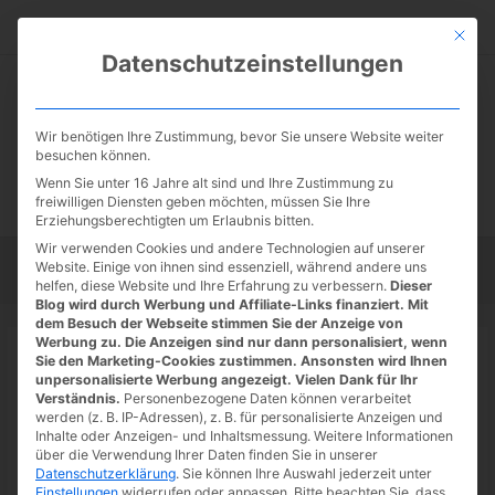
Zum
Suc
Inhalt
Mit die
Datenschutzeinstellungen
springen
Wir benötigen Ihre Zustimmung, bevor Sie unsere Website weiter
besuchen können.
Wenn Sie unter 16 Jahre alt sind und Ihre Zustimmung zu
freiwilligen Diensten geben möchten, müssen Sie Ihre
Erziehungsberechtigten um Erlaubnis bitten.
Wir verwenden Cookies und andere Technologien auf unserer
Website. Einige von ihnen sind essenziell, während andere uns
Startseite
Tipps
Tutorials
Tests
helfen, diese Website und Ihre Erfahrung zu verbessern.
Dieser
Blog wird durch Werbung und Affiliate-Links finanziert. Mit
dem Besuch der Webseite stimmen Sie der Anzeige von
Werbung zu. Die Anzeigen sind nur dann personalisiert, wenn
Startseite
»
schneller Tipp
Sie den Marketing-Cookies zustimmen. Ansonsten wird Ihnen
Todoist: alle Kurzbefehle auf einen
unpersonalisierte Werbung angezeigt. Vielen Dank für Ihr
Verständnis.
Personenbezogene Daten können verarbeitet
Blick
werden (z. B. IP-Adressen), z. B. für personalisierte Anzeigen und
Inhalte oder Anzeigen- und Inhaltsmessung.
Weitere Informationen
21.05.2022
/ Von
Spoonie
/
Schreibe einen Kommentar
/
1
über die Verwendung Ihrer Daten finden Sie in unserer
Datenschutzerklärung
.
Sie können Ihre Auswahl jederzeit unter
minute of reading
Einstellungen
widerrufen oder anpassen.
Bitte beachten Sie, dass