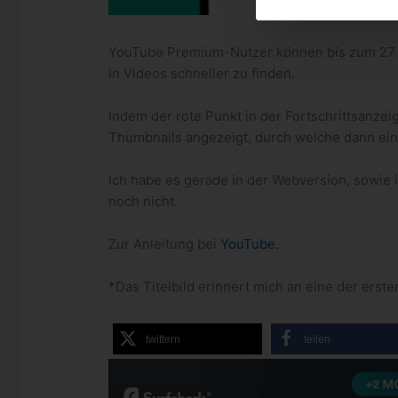
YouTube Premium-Nutzer können bis zum 27. J
in Videos schneller zu finden.
Indem der rote Punkt in der Fortschrittsanze
Thumbnails angezeigt, durch welche dann ein
Ich habe es gerade in der Webversion, sowie i
noch nicht.
Zur Anleitung bei
YouTube
.
*Das Titelbild erinnert mich an eine der erst
twittern
teilen