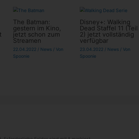
The Batman:
Disney+: Walking
gestern im Kino,
Dead Staffel 11 (Teil
t
jetzt schon zum
2) jetzt vollständig
Streamen
verfügbar
22.04.2022
/
News
/ Von
23.04.2022
/
News
/ Von
Spoonie
Spoonie
t.
Erforderliche Felder sind mit
*
markiert