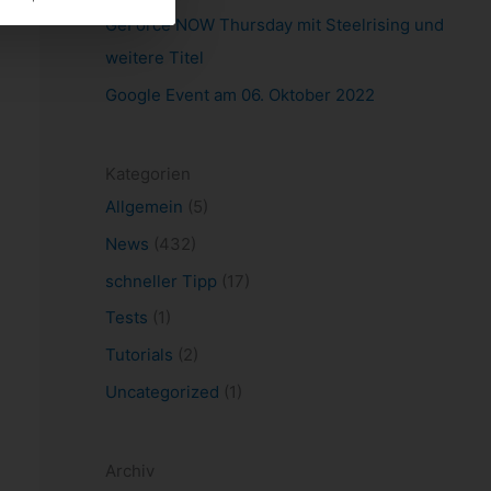
GeForce NOW Thursday mit Steelrising und
weitere Titel
Google Event am 06. Oktober 2022
Kategorien
Allgemein
(5)
News
(432)
schneller Tipp
(17)
Tests
(1)
Tutorials
(2)
Uncategorized
(1)
Archiv