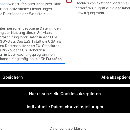
 im Video schneller finden
Cookies von externen Medien ak
ungen
widerrufen oder anpassen.
Bitte
bedarf der Zugriff auf diese Inha
rund individueller Einstellungen
ommentar
/
1 minute of reading
Einwilligung mehr.
le Funktionen der Website zur
eiten personenbezogene Daten in den
gung zur Nutzung dieser Services
erarbeitung Ihrer Daten in den USA
a DSGVO zu. Das EuGH stuft die USA als
em Datenschutz nach EU-Standards
as Risiko, dass US-Behörden
en in Überwachungsprogrammen
ehende Klagemöglichkeit für Europäer.
Speichern
Alle akzeptier
Nur essenzielle Cookies akzeptieren
Individuelle Datenschutzeinstellungen
ls
Datenschutzerklärung