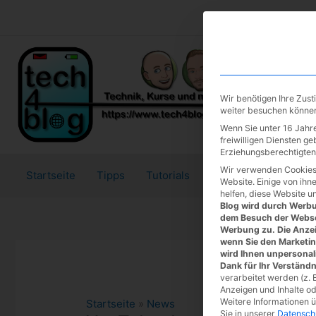
Zum
Inhalt
springen
Wir benötigen Ihre Zus
weiter besuchen könne
Wenn Sie unter 16 Jahre
freiwilligen Diensten g
Erziehungsberechtigten 
Wir verwenden Cookies
Startseite
Tipps
Tutorials
Tests
Website. Einige von ihn
helfen, diese Website u
Blog wird durch Werbun
dem Besuch der Webse
Werbung zu. Die Anzei
wenn Sie den Marketi
wird Ihnen unpersonal
Dank für Ihr Verständn
verarbeitet werden (z. B
Anzeigen und Inhalte o
Weitere Informationen 
Startseite
»
News
Sie in unserer
Datensch