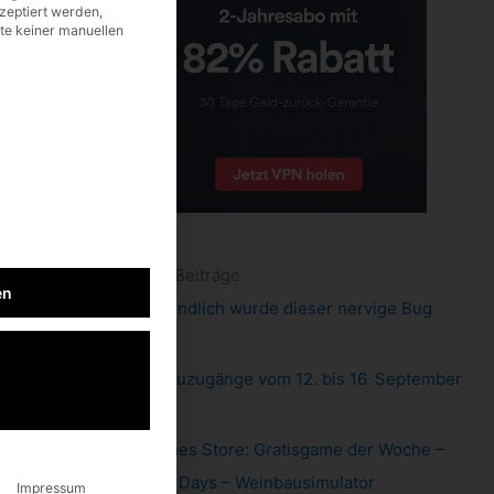
zeptiert werden,
lte keiner manuellen
neueste Beiträge
en
Pixel 6: endlich wurde dieser nervige Bug
gefixt
Xbox: Neuzugänge vom 12. bis 16. September
2022
Epic Games Store: Gratisgame der Woche –
Hundred Days – Weinbausimulator
Impressum