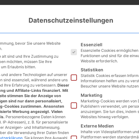
Datenschutzeinstellungen
Es folgt eine Liste der Service
timmung, bevor Sie unsere Website
Essenziell
n.
Essenzielle Cookies ermögliche
Funktionen und sind für die einw
 alt sind und Ihre Zustimmung zu
Website erforderlich.
eben möchten, müssen Sie Ihre
um Erlaubnis bitten.
Statistiken
 und andere Technologien auf unserer
Statistik Cookies erfassen Infor
en sind essenziell, während andere uns
Informationen helfen uns zu vers
nd Ihre Erfahrung zu verbessern.
Dieser
Besucher unsere Website nutzen
g und Affiliate-Links finanziert. Mit
Marketing
ite stimmen Sie der Anzeige von
gen sind nur dann personalisiert,
Marketing-Cookies werden von D
ng-Cookies zustimmen. Ansonsten
Publishern verwendet, um perso
isierte Werbung angezeigt. Vielen
anzuzeigen. Sie tun dies, indem 
is.
Personenbezogene Daten können
Websites hinweg verfolgen.
. IP-Adressen), z. B. für personalisierte
Externe Medien
der Anzeigen- und Inhaltsmessung.
Inhalte von Videoplattformen un
über die Verwendung Ihrer Daten finden
Plattformen werden standardmäß
utzerklärung
.
Sie können Ihre Auswahl