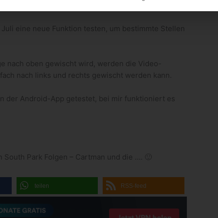
uli eine neue Funktion testen, um bestimmte Stellen
ige nach oben gewischt wird, werden die Video-
fach nach links und rechts gewischt werden kann.
n der Android-App getestet, bei mir funktioniert es
en South Park Folgen – Cartman und die …. 🙂
teilen
RSS-feed