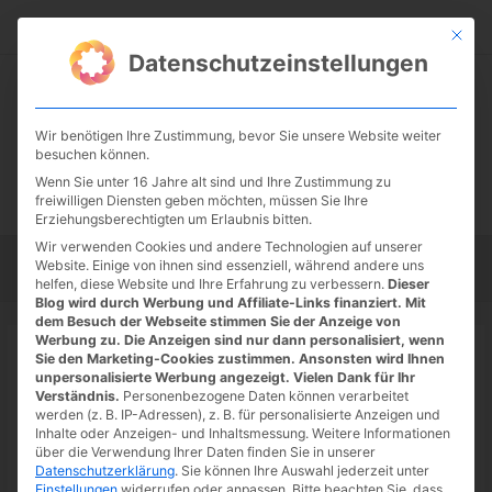
Zum
Suc
Inhalt
Mit die
Datenschutzeinstellungen
springen
Wir benötigen Ihre Zustimmung, bevor Sie unsere Website weiter
besuchen können.
Wenn Sie unter 16 Jahre alt sind und Ihre Zustimmung zu
freiwilligen Diensten geben möchten, müssen Sie Ihre
Erziehungsberechtigten um Erlaubnis bitten.
Wir verwenden Cookies und andere Technologien auf unserer
Website. Einige von ihnen sind essenziell, während andere uns
Startseite
Tipps
Tutorials
Tests
helfen, diese Website und Ihre Erfahrung zu verbessern.
Dieser
Blog wird durch Werbung und Affiliate-Links finanziert. Mit
dem Besuch der Webseite stimmen Sie der Anzeige von
Werbung zu. Die Anzeigen sind nur dann personalisiert, wenn
Startseite
»
News
Sie den Marketing-Cookies zustimmen. Ansonsten wird Ihnen
fileee: neue Funktionen im Juni
unpersonalisierte Werbung angezeigt. Vielen Dank für Ihr
Verständnis.
Personenbezogene Daten können verarbeitet
2022 – verbesserte Suche und
werden (z. B. IP-Adressen), z. B. für personalisierte Anzeigen und
Inhalte oder Anzeigen- und Inhaltsmessung.
Weitere Informationen
Papierkorb
über die Verwendung Ihrer Daten finden Sie in unserer
Datenschutzerklärung
.
Sie können Ihre Auswahl jederzeit unter
02.07.2022
/ Von
Spoonie
/
Schreibe einen Kommentar
/
1
Einstellungen
widerrufen oder anpassen.
Bitte beachten Sie, dass