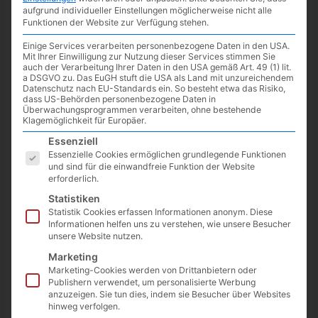
minute of reading
aufgrund individueller Einstellungen möglicherweise nicht alle
Funktionen der Website zur Verfügung stehen.
Einige Services verarbeiten personenbezogene Daten in den USA.
Mit Ihrer Einwilligung zur Nutzung dieser Services stimmen Sie
auch der Verarbeitung Ihrer Daten in den USA gemäß Art. 49 (1) lit.
a DSGVO zu. Das EuGH stuft die USA als Land mit unzureichendem
Datenschutz nach EU-Standards ein. So besteht etwa das Risiko,
dass US-Behörden personenbezogene Daten in
Überwachungsprogrammen verarbeiten, ohne bestehende
Klagemöglichkeit für Europäer.
Es folgt eine Liste der Service-Gruppen, für die eine Einwilligun
Essenziell
Essenzielle Cookies ermöglichen grundlegende Funktionen
und sind für die einwandfreie Funktion der Website
erforderlich.
Statistiken
Bereits im Juni 2022 gab es bei
fileee
ein Update, welches
Statistik Cookies erfassen Informationen anonym. Diese
Informationen helfen uns zu verstehen, wie unsere Besucher
zwei neue Funktion mitgebracht hat –
verbesserte Suche
in
unsere Website nutzen.
der Webversion und einen
Papierkorb
.
Marketing
Marketing-Cookies werden von Drittanbietern oder
Die
Suche
kann über das
Suchfeld
rechts oben oder über das
Publishern verwendet, um personalisierte Werbung
Filter-Symbol
(damit auch ohne eine Suchwort) in der
anzuzeigen. Sie tun dies, indem sie Besucher über Websites
Dokumenten-Übersicht aufgerufen werden. Durch die
hinweg verfolgen.